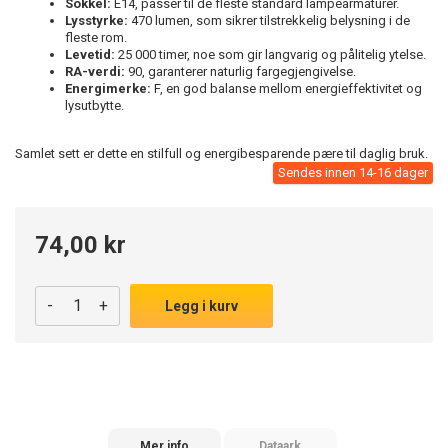
Sokkel:
E14, passer til de fleste standard lampearmaturer.
Lysstyrke:
470 lumen, som sikrer tilstrekkelig belysning i de
fleste rom.
Levetid:
25 000 timer, noe som gir langvarig og pålitelig ytelse.
RA-verdi:
90, garanterer naturlig fargegjengivelse.
Energimerke:
F, en god balanse mellom energieffektivitet og
lysutbytte.
Samlet sett er dette en stilfull og energibesparende pære til daglig bruk.
Sendes innen 14-16 dager
74,00 kr
-
+
Legg i kurv
Mer info
Dataark