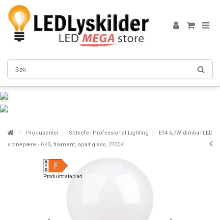
Produsenter
Schiefer Professional Lighting
E14 4,7W dimbar LED
kronepære - G45, filament, opalt glass, 2700K
Produktdatablad