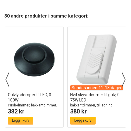
30 andre produkter i samme kategori:
Sendes innen 11-13 dager
Gulvlysdemper til LED, 0-
Hvit skyvedimmer til gulv, 0-
100W
75W LED
Push-dimmer, bakkantdimmer,
bakkantdimmer, til ledning
382 kr
380 kr
sort
Legg i kurv
Legg i kurv