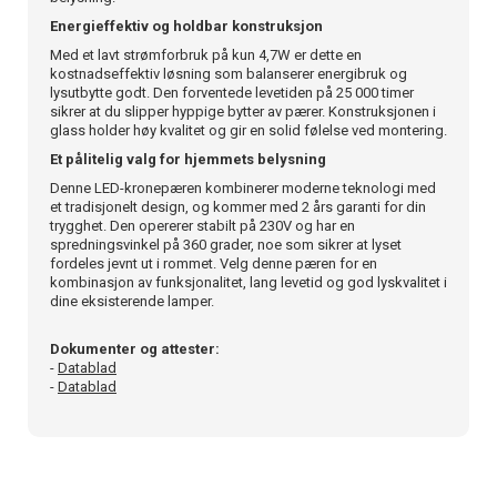
Energieffektiv og holdbar konstruksjon
Med et lavt strømforbruk på kun 4,7W er dette en
kostnadseffektiv løsning som balanserer energibruk og
lysutbytte godt. Den forventede levetiden på 25 000 timer
sikrer at du slipper hyppige bytter av pærer. Konstruksjonen i
glass holder høy kvalitet og gir en solid følelse ved montering.
Et pålitelig valg for hjemmets belysning
Denne LED-kronepæren kombinerer moderne teknologi med
et tradisjonelt design, og kommer med 2 års garanti for din
trygghet. Den opererer stabilt på 230V og har en
spredningsvinkel på 360 grader, noe som sikrer at lyset
fordeles jevnt ut i rommet. Velg denne pæren for en
kombinasjon av funksjonalitet, lang levetid og god lyskvalitet i
dine eksisterende lamper.
Dokumenter og attester:
-
Datablad
-
Datablad