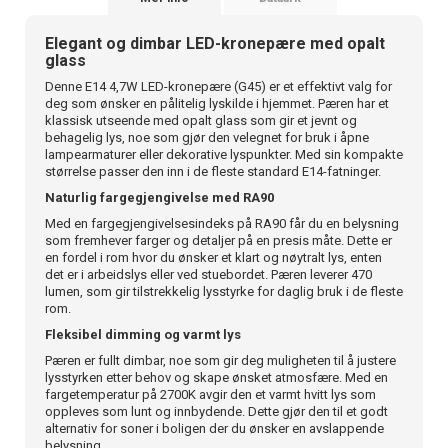
Elegant og dimbar LED-kronepære med opalt
glass
Denne E14 4,7W LED-kronepære (G45) er et effektivt valg for
deg som ønsker en pålitelig lyskilde i hjemmet. Pæren har et
klassisk utseende med opalt glass som gir et jevnt og
behagelig lys, noe som gjør den velegnet for bruk i åpne
lampearmaturer eller dekorative lyspunkter. Med sin kompakte
størrelse passer den inn i de fleste standard E14-fatninger.
Naturlig fargegjengivelse med RA90
Med en fargegjengivelsesindeks på RA90 får du en belysning
som fremhever farger og detaljer på en presis måte. Dette er
en fordel i rom hvor du ønsker et klart og nøytralt lys, enten
det er i arbeidslys eller ved stuebordet. Pæren leverer 470
lumen, som gir tilstrekkelig lysstyrke for daglig bruk i de fleste
rom.
Fleksibel dimming og varmt lys
Pæren er fullt dimbar, noe som gir deg muligheten til å justere
lysstyrken etter behov og skape ønsket atmosfære. Med en
fargetemperatur på 2700K avgir den et varmt hvitt lys som
oppleves som lunt og innbydende. Dette gjør den til et godt
alternativ for soner i boligen der du ønsker en avslappende
belysning.