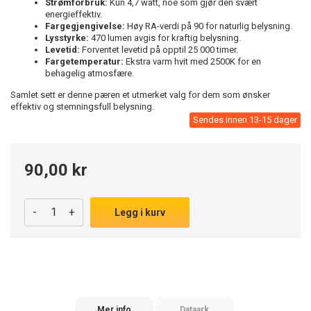
Strømforbruk:
Kun 4,7 watt, noe som gjør den svært
energieffektiv.
Fargegjengivelse:
Høy RA-verdi på 90 for naturlig belysning.
Lysstyrke:
470 lumen avgis for kraftig belysning.
Levetid:
Forventet levetid på opptil 25 000 timer.
Fargetemperatur:
Ekstra varm hvit med 2500K for en
behagelig atmosfære.
Samlet sett er denne pæren et utmerket valg for dem som ønsker
effektiv og stemningsfull belysning.
Sendes innen 13-15 dager
90,00 kr
-
+
Legg i kurv
Mer info
Dataark