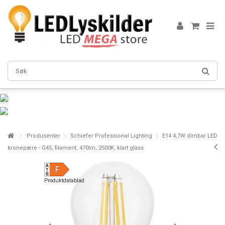
Produsenter
Schiefer Professional Lighting
E14 4,7W dimbar LED
kronepære - G45, filament, 470lm, 2500K, klart glass
Produktdatablad