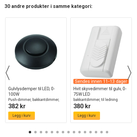
30 andre produkter i samme kategori:
Sendes innen 11-13 dager
Gulvlysdemper til LED, 0-
Hvit skyvedimmer til gulv, 0-
100W
75W LED
Push-dimmer, bakkantdimmer,
bakkantdimmer, til ledning
382 kr
380 kr
sort
Legg i kurv
Legg i kurv