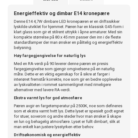
Energieffektiv og dimbar E14 kronepære
Denne E14 4,7W dimbare LED kronepæren er en driftssikker
lyskilde utviklet for hjemmet. Pæren har en klassisk G45-form i
klart glass som gir et stilrent uttrykk i åpne armaturer. Med sin
kompakte størrelse på 80 x 45 mm passer den inn i de fleste
standardlamper der man ønsker en pålitelig og energieffektiv
belysning.
Høy fargegjengivelse for naturlig lys
Med en RA-verdi på 90 leverer denne pæren en presis
fargegjengivelse som gjengir omgivelsene på en naturlig
måte. Dette er en viktig egenskap for å sikre at farger i
interiøret fremstår korrekte, noe som gir en bedre opplevelse
av lyskvaliteten i rommet sammenlignet med rimeligere
alternativer med lavere RA-verdi.
Ekstra varmt lys for god atmosfære
Pæren avgir en fargetemperatur på 2500K, noe som defineres
som et ekstra varmt hvitt lys. Dette lyset er spesielt godt egnet
for stuer, soverom og andre steder hvor man ønsker å skape
en lun og behagelig atmosfære. Lyset er fullt dimbart, slik at
man enkelt kan justere lysstyrken etter behov.
Driftsøkonomisk og energieffektiv