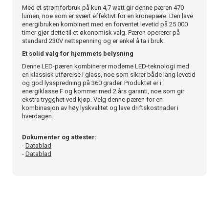
Med et strømforbruk på kun 4,7 watt gir denne pæren 470
lumen, noe som er svært effektivt for en kronepære. Den lave
energibruken kombinert med en forventet levetid på 25 000
timer gjør dette til et økonomisk valg. Pæren opererer på
standard 230V nettspenning og er enkel å ta i bruk.
Et solid valg for hjemmets belysning
Denne LED-pæren kombinerer moderne LED-teknologi med
en klassisk utførelse i glass, noe som sikrer både lang levetid
og god lysspredning på 360 grader. Produktet er i
energiklasse F og kommer med 2 års garanti, noe som gir
ekstra trygghet ved kjøp. Velg denne pæren for en
kombinasjon av høy lyskvalitet og lave driftskostnader i
hverdagen.
Dokumenter og attester:
-
Datablad
-
Datablad