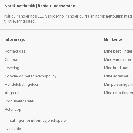
Norsk nettbutikk | Beste kundeservice
Når du handler hos LEDlyskilder.no, handler du fra en norsk nettbutikk med f
til utleveringssted.
Informasjon
Min konto
Kontakt oss
Mine bestillinger
Om oss
Mine varereturer
Levering
Mine kreditnota
Cookie- og personvernspolicy
Mine adresser
Handelsbetingelser
Min personlige i
Angrerett
Mine rabattkupo
Produsentgaranti
Returlapp
Innstillinger for informasjonskapsler
Lys guide