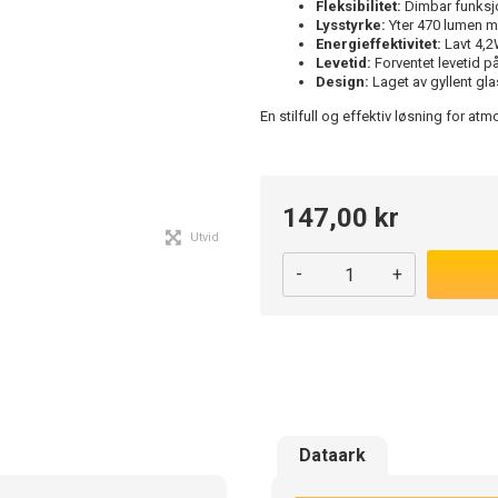
Fleksibilitet:
Dimbar funksjon
Lysstyrke:
Yter 470 lumen me
Energieffektivitet:
Lavt 4,2
Levetid:
Forventet levetid p
Design:
Laget av gyllent gla
En stilfull og effektiv løsning for 
147,00 kr
Utvid
-
+
Dataark