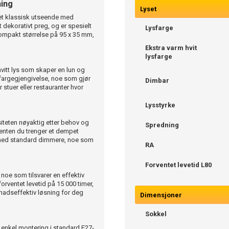
ning
Lyset
et klassisk utseende med
 dekorativt preg, og er spesielt
Lysfarge
kompakt størrelse på 95 x 35 mm,
Ekstra varm hvit
lysfarge
vitt lys som skaper en lun og
argegjengivelse, noe som gjør
Dimbar
r stuer eller restauranter hvor
Lysstyrke
nsiteten nøyaktig etter behov og
Spredning
, enten du trenger et dempet
t med standard dimmere, noe som
RA
Forventet levetid L80
noe som tilsvarer en effektiv
forventet levetid på 15 000 timer,
nadseffektiv løsning for deg
Dimensjoner
Sokkel
 enkel montering i standard E27-