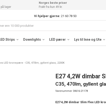
Norges beste priser
 på lager
Frakt fra kun 49 kr.
Vi hjelper gjerne:
21 60 78 50
LED Strips
Downlights
LED pærer
Lys til Inne og Ute
ex LED kronepære - C35, 470lm, gyllent glass, 2200K
E27 4,2W dimbar S
C35, 470lm, gyllent gl
Varenummer
34616-21178
E27 4,2W dimbar Slim Flex LED kr