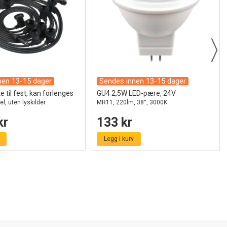
nen 13-15 dager
Sendes innen 13-15 dager
 til fest, kan forlenges
GU4 2,5W LED-pære, 24V
el, uten lyskilder
MR11, 220lm, 38°, 3000K
kr
133 kr
Legg i kurv