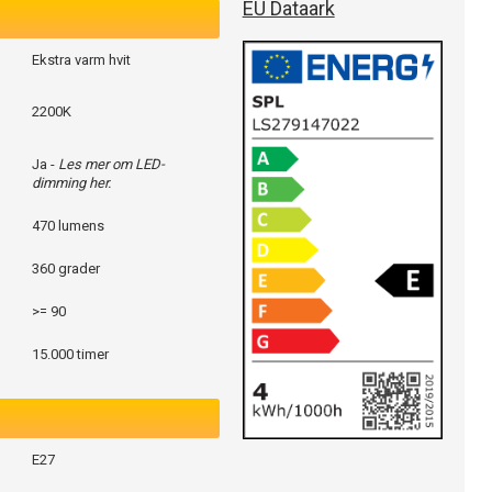
EU Dataark
Ekstra varm hvit
2200K
Ja -
Les mer om LED-
dimming her.
470 lumens
360 grader
>= 90
15.000 timer
E27