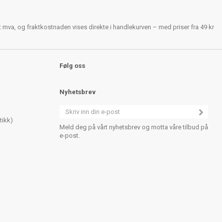
rt mva, og fraktkostnaden vises direkte i handlekurven – med priser fra 49 kr
Følg oss
Nyhetsbrev
tikk)
Meld deg på vårt nyhetsbrev og motta våre tilbud på
e-post.