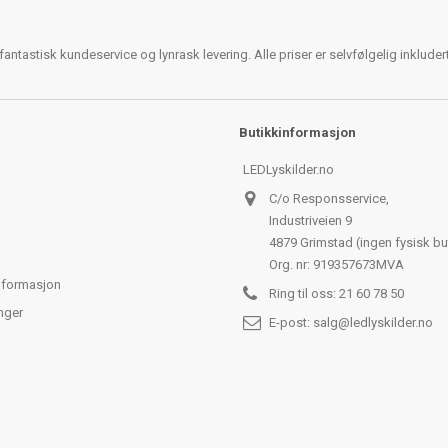
antastisk kundeservice og lynrask levering. Alle priser er selvfølgelig inklude
Butikkinformasjon
LEDLyskilder.no
C/o Responsservice,
Industriveien 9
4879 Grimstad (ingen fysisk bu
Org. nr: 919357673MVA
nformasjon
Ring til oss:
21 60 78 50
nger
E-post:
salg@ledlyskilder.no