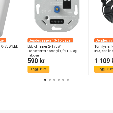
ger
Sendes innen 13-15 dager
Sendes in
v, 0-75W LED
LED-dimmer 2-175W
10m lyslenke
Faseavsnitt/Faseanrykk, for LED og
IP44, sort kab
halogen
590 kr
1 109 
Legg i kurv
Legg i kurv