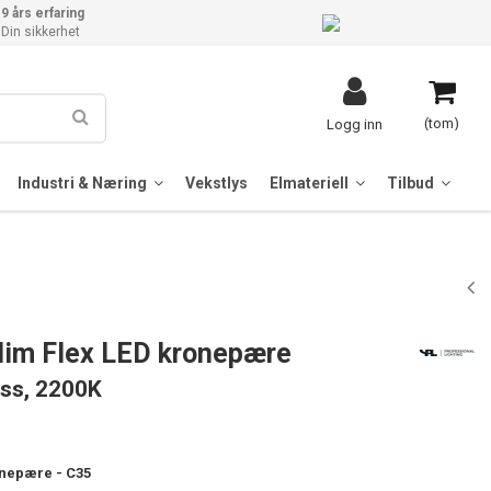
9 års erfaring
Din sikkerhet
(tom)
Logg inn
Industri & Næring
Vekstlys
Elmateriell
Tilbud
lim Flex LED kronepære
ass, 2200K
onepære - C35