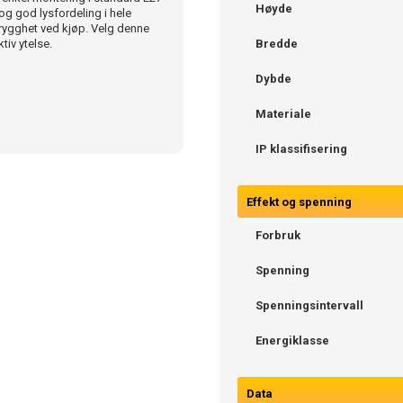
Høyde
og god lysfordeling i hele
trygghet ved kjøp. Velg denne
iv ytelse.
Bredde
Dybde
Materiale
IP klassifisering
Effekt og spenning
Forbruk
Spenning
Spenningsintervall
Energiklasse
Data