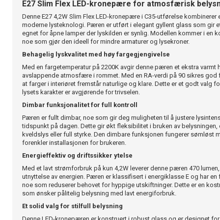
E27 Slim Flex LED-kronepære for atmosfærisk belys
Denne E27 4,2W Slim Flex LED-kronepære i C35-utførelse kombinerer 
moderne lysteknologi. Pæren er utført i elegant gyllent glass som gir et
egnet for åpne lamper der lyskilden er synlig. Modellen kommer i en 
noe som gjør den ideell for mindre armaturer og lysekroner.
Behagelig lyskvalitet med høy fargegjengivelse
Med en fargetemperatur på 2200K avgir denne pæren et ekstra varmt h
avslappende atmosfære i rommet. Med en RA-verdi på 90 sikres god f
at farger i interiøret fremstår naturlige og klare. Dette er et godt valg fo
lysets karakter er avgjørende for trivselen.
Dimbar funksjonalitet for full kontroll
Pæren er fullt dimbar, noe som gir deg muligheten til å justere lysinte
tidspunkt på dagen. Dette gir økt fleksibilitet i bruken av belysningen
kveldslys eller full styrke. Den dimbare funksjonen fungerer sømløs
forenkler installasjonen for brukeren.
Energieffektiv og driftssikker ytelse
Med et lavt strømforbruk på kun 4,2W leverer denne pæren 470 lumen, 
utnyttelse av energien. Pæren er klassifisert i energiklasse E og har en 
noe som reduserer behovet for hyppige utskiftninger. Dette er en kost
som ønsker pålitelig belysning med lavt energiforbruk.
Et solid valg for stilfull belysning
Denne LED-kronepæren er konstruert i robust glass og er designet for