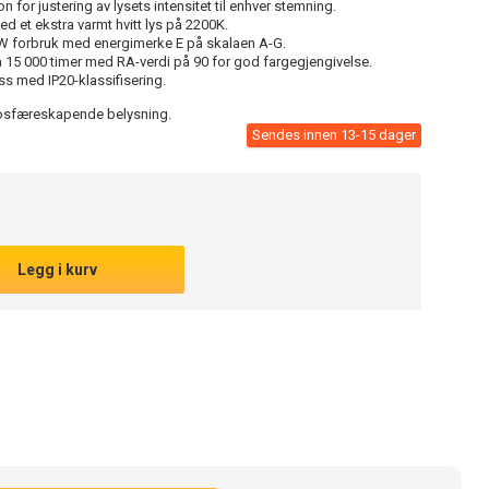
 for justering av lysets intensitet til enhver stemning.
d et ekstra varmt hvitt lys på 2200K.
W forbruk med energimerke E på skalaen A-G.
å 15 000 timer med RA-verdi på 90 for god fargegjengivelse.
ss med IP20-klassifisering.
atmosfæreskapende belysning.
Sendes innen 13-15 dager
Legg i kurv