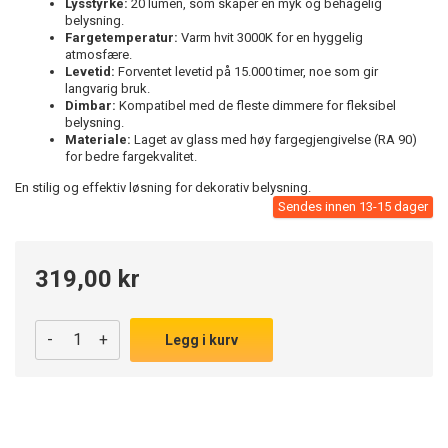
Lysstyrke:
20 lumen, som skaper en myk og behagelig
belysning.
Fargetemperatur:
Varm hvit 3000K for en hyggelig
atmosfære.
Levetid:
Forventet levetid på 15.000 timer, noe som gir
langvarig bruk.
Dimbar:
Kompatibel med de fleste dimmere for fleksibel
belysning.
Materiale:
Laget av glass med høy fargegjengivelse (RA 90)
for bedre fargekvalitet.
En stilig og effektiv løsning for dekorativ belysning.
Sendes innen 13-15 dager
319,00 kr
-
+
Legg i kurv