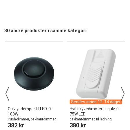
30 andre produkter i samme kategori:
Sendes innen 12-14 dager
Gulvlysdemper til LED, 0-
Hvit skyvedimmer til gulv, 0-
100W
75W LED
Push-dimmer, bakkantdimmer,
bakkantdimmer, til ledning
382 kr
380 kr
sort