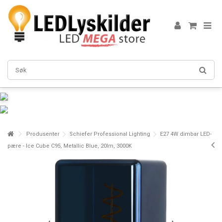
Produsenter
Schiefer Professional Lighting
E27 4W dimbar LED-
pære - Ice Cube C95, Metallic Blue, 20lm, 3000K