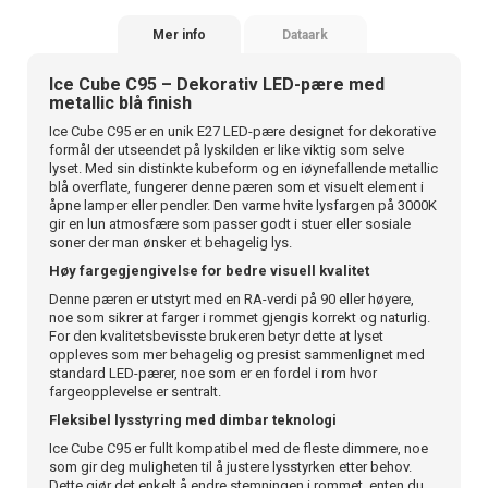
Mer info
Dataark
Ice Cube C95 – Dekorativ LED-pære med
metallic blå finish
Ice Cube C95 er en unik E27 LED-pære designet for dekorative
formål der utseendet på lyskilden er like viktig som selve
lyset. Med sin distinkte kubeform og en iøynefallende metallic
blå overflate, fungerer denne pæren som et visuelt element i
åpne lamper eller pendler. Den varme hvite lysfargen på 3000K
gir en lun atmosfære som passer godt i stuer eller sosiale
soner der man ønsker et behagelig lys.
Høy fargegjengivelse for bedre visuell kvalitet
Denne pæren er utstyrt med en RA-verdi på 90 eller høyere,
noe som sikrer at farger i rommet gjengis korrekt og naturlig.
For den kvalitetsbevisste brukeren betyr dette at lyset
oppleves som mer behagelig og presist sammenlignet med
standard LED-pærer, noe som er en fordel i rom hvor
fargeopplevelse er sentralt.
Fleksibel lysstyring med dimbar teknologi
Ice Cube C95 er fullt kompatibel med de fleste dimmere, noe
som gir deg muligheten til å justere lysstyrken etter behov.
Dette gjør det enkelt å endre stemningen i rommet, enten du