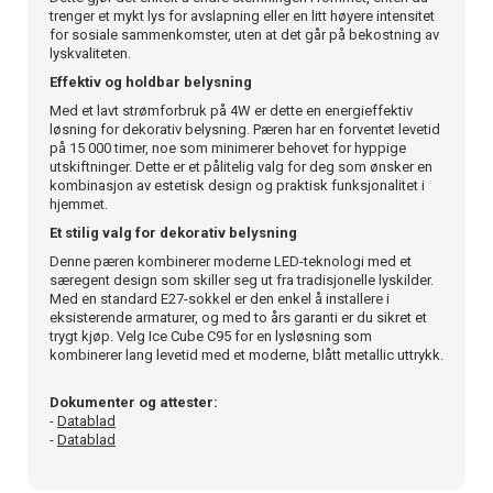
trenger et mykt lys for avslapning eller en litt høyere intensitet
for sosiale sammenkomster, uten at det går på bekostning av
lyskvaliteten.
Effektiv og holdbar belysning
Med et lavt strømforbruk på 4W er dette en energieffektiv
løsning for dekorativ belysning. Pæren har en forventet levetid
på 15 000 timer, noe som minimerer behovet for hyppige
utskiftninger. Dette er et pålitelig valg for deg som ønsker en
kombinasjon av estetisk design og praktisk funksjonalitet i
hjemmet.
Et stilig valg for dekorativ belysning
Denne pæren kombinerer moderne LED-teknologi med et
særegent design som skiller seg ut fra tradisjonelle lyskilder.
Med en standard E27-sokkel er den enkel å installere i
eksisterende armaturer, og med to års garanti er du sikret et
trygt kjøp. Velg Ice Cube C95 for en lysløsning som
kombinerer lang levetid med et moderne, blått metallic uttrykk.
Dokumenter og attester:
-
Datablad
-
Datablad