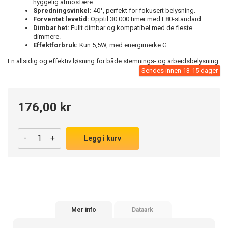
hyggelig atmosfære.
Spredningsvinkel:
40°, perfekt for fokusert belysning.
Forventet levetid:
Opptil 30 000 timer med L80-standard.
Dimbarhet:
Fullt dimbar og kompatibel med de fleste
dimmere.
Effektforbruk:
Kun 5,5W, med energimerke G.
En allsidig og effektiv løsning for både stemnings- og arbeidsbelysning.
Sendes innen 13-15 dager
176,00 kr
-
+
Legg i kurv
Mer info
Dataark