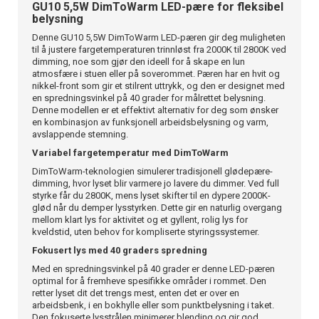
GU10 5,5W DimToWarm LED-pære for fleksibel
belysning
Denne GU10 5,5W DimToWarm LED-pæren gir deg muligheten
til å justere fargetemperaturen trinnløst fra 2000K til 2800K ved
dimming, noe som gjør den ideell for å skape en lun
atmosfære i stuen eller på soverommet. Pæren har en hvit og
nikkel-front som gir et stilrent uttrykk, og den er designet med
en spredningsvinkel på 40 grader for målrettet belysning.
Denne modellen er et effektivt alternativ for deg som ønsker
en kombinasjon av funksjonell arbeidsbelysning og varm,
avslappende stemning.
Variabel fargetemperatur med DimToWarm
DimToWarm-teknologien simulerer tradisjonell glødepære-
dimming, hvor lyset blir varmere jo lavere du dimmer. Ved full
styrke får du 2800K, mens lyset skifter til en dypere 2000K-
glød når du demper lysstyrken. Dette gir en naturlig overgang
mellom klart lys for aktivitet og et gyllent, rolig lys for
kveldstid, uten behov for kompliserte styringssystemer.
Fokusert lys med 40 graders spredning
Med en spredningsvinkel på 40 grader er denne LED-pæren
optimal for å fremheve spesifikke områder i rommet. Den
retter lyset dit det trengs mest, enten det er over en
arbeidsbenk, i en bokhylle eller som punktbelysning i taket.
Den fokuserte lysstrålen minimerer blending og gir god