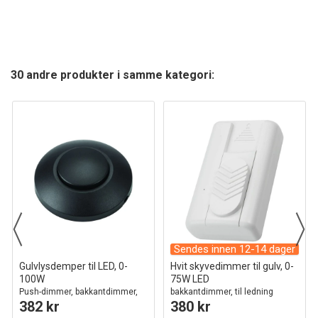
30 andre produkter i samme kategori:
Sendes innen 12-14 dager
Gulvlysdemper til LED, 0-
Hvit skyvedimmer til gulv, 0-
100W
75W LED
Push-dimmer, bakkantdimmer,
bakkantdimmer, til ledning
382 kr
380 kr
sort