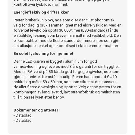
kontroll over lysbildet i rommet.
Energieffektiv og driftssikker
Pæren bruker kun 5,5W, noe som gjør den til et økonomisk
valg for daglig bruk sammenlignet med eldre lyskilder. Med en
forventet levetid på opptil 30 000 timer (L80-standard) får du
en pålitelig løsning som krever minimalt med vedlikehold. Den
er kompatibel med de fleste standarddimmere, noe som gjør
installasjonen enkel og ukomplisert i eksisterende armaturer.
En solid lysløsning for hjemmet
Denne LED-pæren er bygget i aluminium for god
varmeavledning og leveres med 3 års garanti for din trygghet.
Med en RA-verdi på 85 får du god fargegjengivelse, noe som
gjør at interiøret fremstår naturlig. Pæren har standard GU10-
sokkel og måler 58 x 50 mm, noe som sikrer at den passer i
de aller fleste downlights og spotter. Velg denne pæren for en
kombinasjon av lang levetid, lavt strømforbruk og muligheten
til å tilpasse lyset etter behov.
Dokumenter og attester:
-
Datablad
-
Datablad