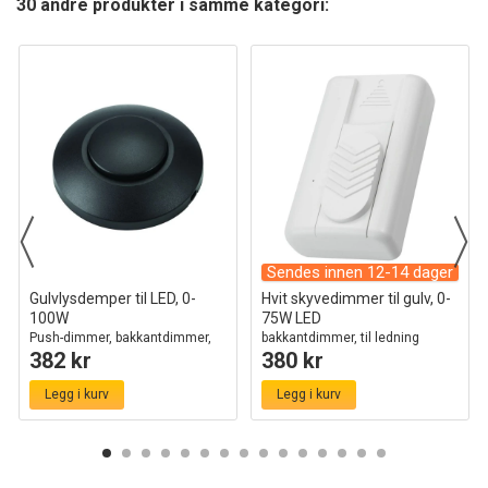
30 andre produkter i samme kategori:
Sendes innen 12-14 dager
Gulvlysdemper til LED, 0-
Hvit skyvedimmer til gulv, 0-
100W
75W LED
Push-dimmer, bakkantdimmer,
bakkantdimmer, til ledning
382 kr
380 kr
sort
Legg i kurv
Legg i kurv