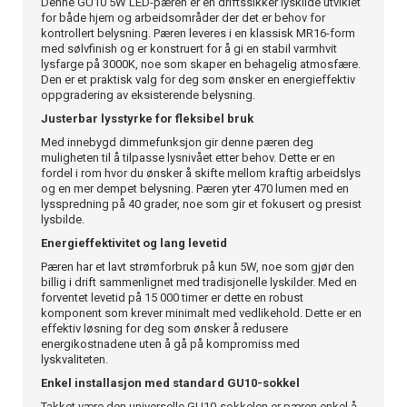
Denne GU10 5W LED-pæren er en driftssikker lyskilde utviklet
for både hjem og arbeidsområder der det er behov for
kontrollert belysning. Pæren leveres i en klassisk MR16-form
med sølvfinish og er konstruert for å gi en stabil varmhvit
lysfarge på 3000K, noe som skaper en behagelig atmosfære.
Den er et praktisk valg for deg som ønsker en energieffektiv
oppgradering av eksisterende belysning.
Justerbar lysstyrke for fleksibel bruk
Med innebygd dimmefunksjon gir denne pæren deg
muligheten til å tilpasse lysnivået etter behov. Dette er en
fordel i rom hvor du ønsker å skifte mellom kraftig arbeidslys
og en mer dempet belysning. Pæren yter 470 lumen med en
lysspredning på 40 grader, noe som gir et fokusert og presist
lysbilde.
Energieffektivitet og lang levetid
Pæren har et lavt strømforbruk på kun 5W, noe som gjør den
billig i drift sammenlignet med tradisjonelle lyskilder. Med en
forventet levetid på 15 000 timer er dette en robust
komponent som krever minimalt med vedlikehold. Dette er en
effektiv løsning for deg som ønsker å redusere
energikostnadene uten å gå på kompromiss med
lyskvaliteten.
Enkel installasjon med standard GU10-sokkel
Takket være den universelle GU10-sokkelen er pæren enkel å