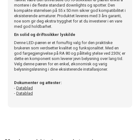
montere i de fleste standard downlights og spotter. Den
kompakte størrelsen på 55 x 50 mm sikrer god kompatibilitet i
eksisterende armaturer. Produktet leveres med 3 års garanti,
noe som gir deg ekstra trygghet for at du investerer i en vare
med god holdbarhet.
En solid og driftssikker lyskilde
Denne LED-pæren er et fornuftig valg for den praktiske
brukeren som verdsetter kvalitet og funksjonalitet. Med en
god fargegjengivelse på RA 80 og pålitelig ytelse ved 230V, er
dette en komponent som leverer jevn belysning over lang tid.
Velg denne pæren for en enkel, økonomisk og varig
belysningsløsning i dine eksisterende installasjoner.
Dokumenter og attester:
-
Datablad
-
Datablad