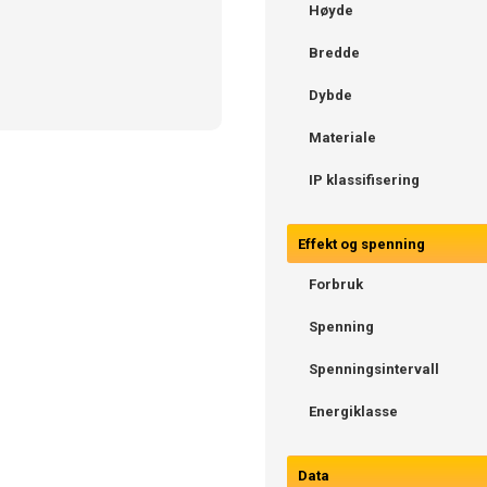
Høyde
Bredde
Dybde
Materiale
IP klassifisering
Effekt og spenning
Forbruk
Spenning
Spenningsintervall
Energiklasse
Data