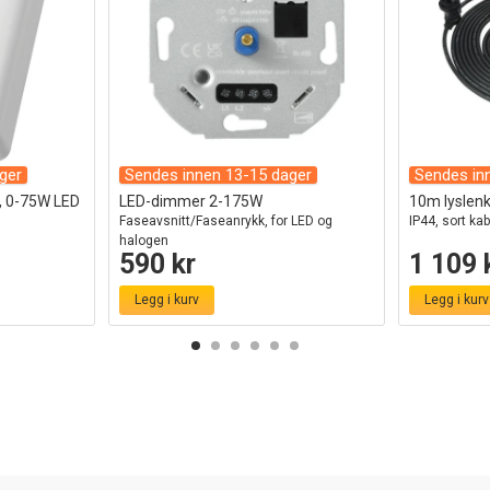
ger
Sendes innen 13-15 dager
Sendes in
v, 0-75W LED
LED-dimmer 2-175W
10m lyslenke
Faseavsnitt/Faseanrykk, for LED og
IP44, sort kab
halogen
590 kr
1 109 
Legg i kurv
Legg i kurv