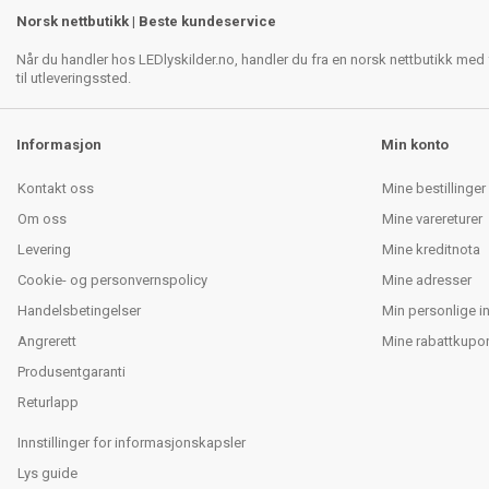
Norsk nettbutikk | Beste kundeservice
Når du handler hos LEDlyskilder.no, handler du fra en norsk nettbutikk med f
til utleveringssted.
Informasjon
Min konto
Kontakt oss
Mine bestillinger
Om oss
Mine varereturer
Levering
Mine kreditnota
Cookie- og personvernspolicy
Mine adresser
Handelsbetingelser
Min personlige i
Angrerett
Mine rabattkupo
Produsentgaranti
Returlapp
Innstillinger for informasjonskapsler
Lys guide