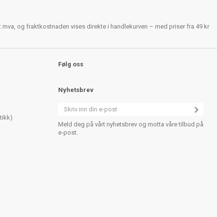
rt mva, og fraktkostnaden vises direkte i handlekurven – med priser fra 49 kr
Følg oss
Nyhetsbrev
tikk)
Meld deg på vårt nyhetsbrev og motta våre tilbud på
e-post.