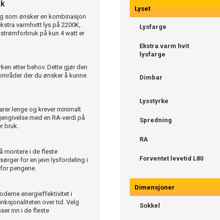
kk
Lyset
 deg som ønsker en kombinasjon
kstra varmhvitt lys på 2200K,
Lysfarge
strømforbruk på kun 4 watt er
Ekstra varm hvit
lysfarge
yrken etter behov. Dette gjør den
 områder der du ønsker å kunne
Dimbar
Lysstyrke
varer lenge og krever minimalt
jengivelse med en RA-verdi på
Spredning
r bruk.
RA
å montere i de fleste
Forventet levetid L80
ørger for en jevn lysfordeling i
i for pengene.
Dimensjoner
erne energieffektivitet i
nksjonaliteten over tid. Velg
Sokkel
er inn i de fleste