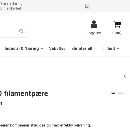
9 års erfaring
Din sikkerhet
(tom)
Logg inn
Industri & Næring
Vekstlys
Elmateriell
Tilbud
D filamentpære
m
ren kombinerer stilig design med effektiv belysning.