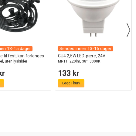
nen 13-15 dager
Sendes innen 13-15 dager
 til fest, kan forlenges
GU4 2,5W LED-pære, 24V
el, uten lyskilder
MR11, 220lm, 38°, 3000K
kr
133 kr
Legg i kurv