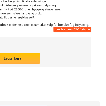
sibel belysning til alle anledninger.
 til både omgivelses- og aksentbelysning.
armhvit på 2200K for en hyggelig atmosfære.
 noe som sikrer langvarig bruk.
t, ligger i energiklasse F.
forbruk er denne pæren et utmerket valg for bærekraftig belysning.
Sendes innen 13-15 dager
Legg i kurv