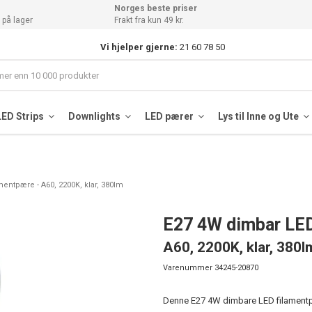
Norges beste priser
 på lager
Frakt fra kun 49 kr.
Vi hjelper gjerne:
21 60 78 50
LED Strips
Downlights
LED pærer
Lys til Inne og Ute
entpære - A60, 2200K, klar, 380lm
E27 4W dimbar LE
A60, 2200K, klar, 380l
Varenummer
34245-20870
Denne E27 4W dimbare LED filamentpæ