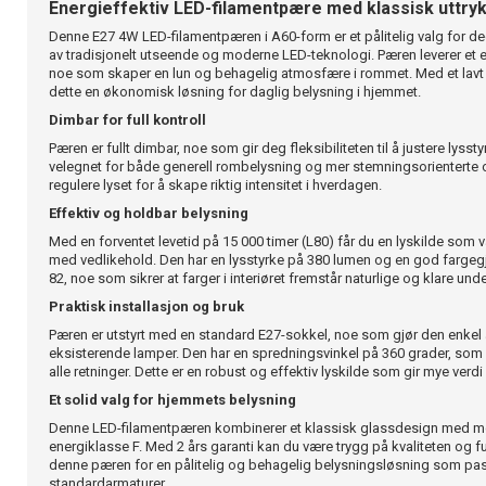
Energieffektiv LED-filamentpære med klassisk uttry
Denne E27 4W LED-filamentpæren i A60-form er et pålitelig valg for
av tradisjonelt utseende og moderne LED-teknologi. Pæren leverer et e
noe som skaper en lun og behagelig atmosfære i rommet. Med et lavt 
dette en økonomisk løsning for daglig belysning i hjemmet.
Dimbar for full kontroll
Pæren er fullt dimbar, noe som gir deg fleksibiliteten til å justere lysst
velegnet for både generell rombelysning og mer stemningsorienterte
regulere lyset for å skape riktig intensitet i hverdagen.
Effektiv og holdbar belysning
Med en forventet levetid på 15 000 timer (L80) får du en lyskilde som 
med vedlikehold. Den har en lysstyrke på 380 lumen og en god fargeg
82, noe som sikrer at farger i interiøret fremstår naturlige og klare unde
Praktisk installasjon og bruk
Pæren er utstyrt med en standard E27-sokkel, noe som gjør den enkel 
eksisterende lamper. Den har en spredningsvinkel på 360 grader, som s
alle retninger. Dette er en robust og effektiv lyskilde som gir mye verd
Et solid valg for hjemmets belysning
Denne LED-filamentpæren kombinerer et klassisk glassdesign med mod
energiklasse F. Med 2 års garanti kan du være trygg på kvaliteten og fu
denne pæren for en pålitelig og behagelig belysningsløsning som pass
standardarmaturer.