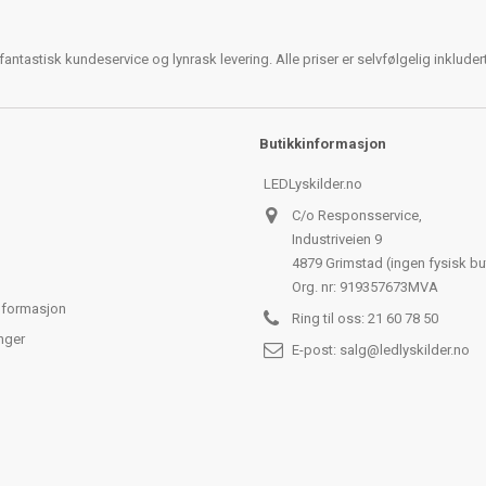
antastisk kundeservice og lynrask levering. Alle priser er selvfølgelig inklude
Butikkinformasjon
LEDLyskilder.no
C/o Responsservice,
Industriveien 9
4879 Grimstad (ingen fysisk bu
Org. nr: 919357673MVA
nformasjon
Ring til oss:
21 60 78 50
nger
E-post:
salg@ledlyskilder.no