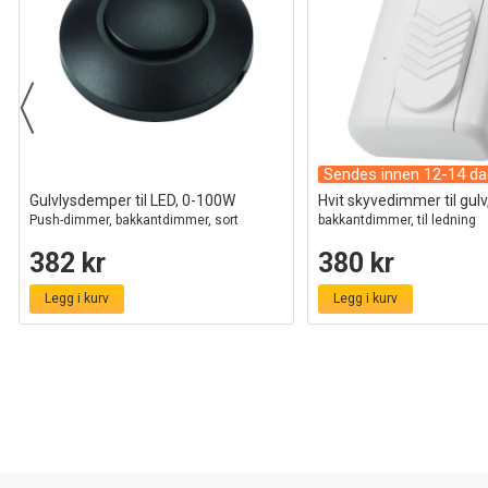
Sendes innen 12-14 da
Gulvlysdemper til LED, 0-100W
Hvit skyvedimmer til gul
Push-dimmer, bakkantdimmer, sort
bakkantdimmer, til ledning
382 kr
380 kr
Legg i kurv
Legg i kurv