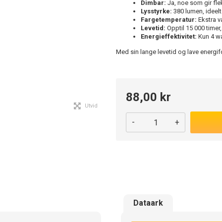
Dimbar:
Ja, noe som gir flek
Lysstyrke:
380 lumen, ideelt
Fargetemperatur:
Ekstra v
Levetid:
Opptil 15 000 timer,
Energieffektivitet:
Kun 4 wat
Med sin lange levetid og lave energi
88,00 kr
Utvid
-
+
Dataark