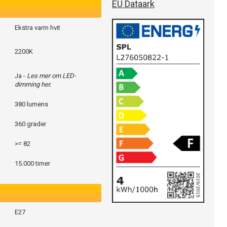
EU Dataark
Ekstra varm hvit
2200K
Ja -
Les mer om LED-
dimming her.
380 lumens
360 grader
>= 82
15.000 timer
E27