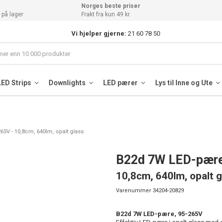
Norges beste priser
 på lager
Frakt fra kun 49 kr.
Vi hjelper gjerne:
21 60 78 50
LED Strips
Downlights
LED pærer
Lys til Inne og Ute
65V - 10,8cm, 640lm, opalt glass
B22d 7W LED-pære
10,8cm, 640lm, opalt g
Varenummer
34204-20829
B22d 7W LED-pære, 95-265V