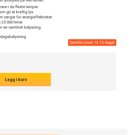
en lysstyrke på 640 lumen.
ere i de fleste lamper.
m gir et kraftig lys.
 sørger for energieffektivitet.
 25 000 timer.
r en varmhvit belysning.
rdagsbelysning.
Sendes innen 13-15 dager
Legg i kurv