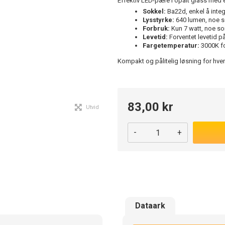
Effektiv LED-pære i opalt glass med 
Sokkel:
Ba22d, enkel å integr
Lysstyrke:
640 lumen, noe so
Forbruk:
Kun 7 watt, noe som
Levetid:
Forventet levetid på
Fargetemperatur:
3000K fo
Kompakt og pålitelig løsning for hve
83,00 kr
Utvid
-
+
Dataark