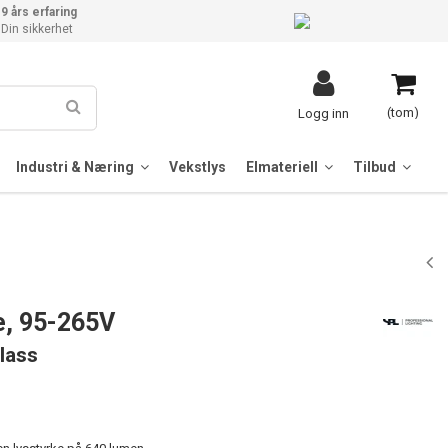
9 års erfaring
Din sikkerhet
(tom)
Logg inn
Industri & Næring
Vekstlys
Elmateriell
Tilbud
, 95-265V
lass