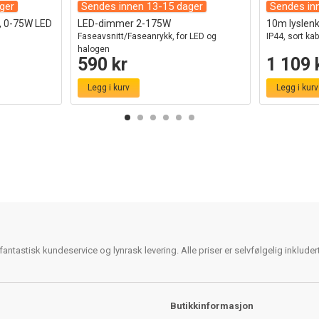
ger
Sendes innen 13-15 dager
Sendes in
v, 0-75W LED
LED-dimmer 2-175W
10m lyslenke
Faseavsnitt/Faseanrykk, for LED og
IP44, sort kab
halogen
590 kr
1 109 
Legg i kurv
Legg i kurv
antastisk kundeservice og lynrask levering. Alle priser er selvfølgelig inklude
Butikkinformasjon