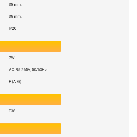
38 mm.
38 mm.
IP20
7W
AC: 95-265V, 50/60Hz
F (A-G)
T38