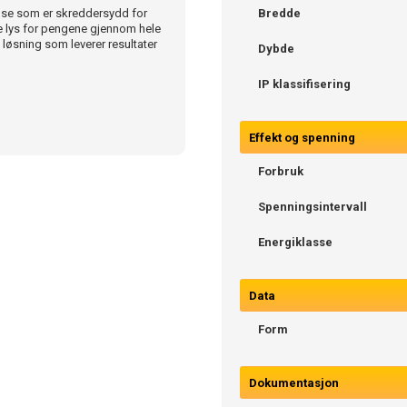
lse som er skreddersydd for
Bredde
ye lys for pengene gjennom hele
 løsning som leverer resultater
Dybde
IP klassifisering
Effekt og spenning
Forbruk
Spenningsintervall
Energiklasse
Data
Form
Dokumentasjon