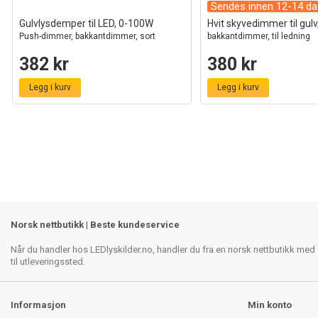
Sendes innen 12-14 da
Gulvlysdemper til LED, 0-100W
Hvit skyvedimmer til gul
Push-dimmer, bakkantdimmer, sort
bakkantdimmer, til ledning
382 kr
380 kr
Legg i kurv
Legg i kurv
Norsk nettbutikk | Beste kundeservice
Når du handler hos LEDlyskilder.no, handler du fra en norsk nettbutikk med f
til utleveringssted.
Informasjon
Min konto