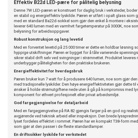
Effektiv B22d LED-pære for pålitelig belysning
Denne 7W LED-pæren er konstruert for daglig bruk i verksteder, boder 
en stabil og energieffektiv lyskilde. Pæren er utført i opalt glass som gir
med en standard Ba22d-sokkel som gjør den enkel å montere i eksist
leverer 640 lumen med en varmhvit fargetemperatur på 3000K, noe so
belysning for arbeidsoppgaver.
Robust konstruksjon og lang levetid
Med en forventet levetid på 25 000 timer er dette en holdbar løsning 
hyppige utskiftninger. Pæren er bygget for å tåle varierende spennings
sikrer stabil drift selv ved svingninger i strømnettet. Produktet levere
underbygger påliteligheten for den praktiske brukeren.
Energieffektivitet for hverdagsbruk
Pæren bruker kun 7 watt for å produsere 640 lumen, noe som gjør den s
med tradisjonelle lyskilder. Den høye energieffektiviteten gjør dette til
ønsker å holde strømutgiftene nede uten å gå på kompromiss med lyss
komponent for ethvert profesjonelt eller privat arbeidsmiljø.
God fargegjengivelse for detaljarbeid
Med en fargegjengivelse på RA 82 gjengis farger på en god og realist
avgjørende ved teknisk arbeid eller inspeksjon. Den brede lyssprednin
lyset fordeles effektivt i rommet. Pæren har en kompakt T38-form me
som gjør at den passer i de fleste standardlamper.
En driftssikker lyskilde for verkstedet