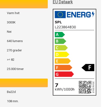
EU Dataark
Varm hvit
3000K
Nei
640 lumens
270 grader
>= 82
25.000 timer
Ba22d
108 mm.