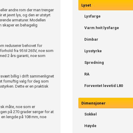
Lyset
eller andre rom der man trenger
 et jevnt lys, og den er utstyrt
Lysfarge
erende armaturer. Modellen
m skaper en behagelig
Varm hvit lysfarge
Dimbar
som reduserer behovet for
forhold fra 95 til 265V, noe som
Lysstyrke
s med 2 års garanti, noe som
Spredning
RA
vært billig i drift sammenlignet
 et fornuftig valg for deg som
Forventet levetid L80
tyrken. Dette er en praktisk
Dimensjoner
isk måte, noe som er
gen på 270 grader sørger for at
Sokkel
d en lengde på 108 mm, noe
Høyde