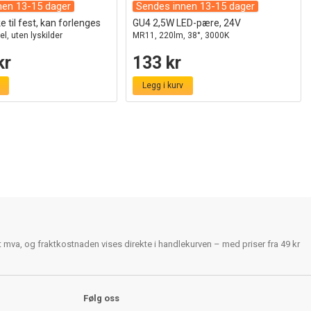
nen 13-15 dager
Sendes innen 13-15 dager
 til fest, kan forlenges
GU4 2,5W LED-pære, 24V
el, uten lyskilder
MR11, 220lm, 38°, 3000K
kr
133 kr
Legg i kurv
rt mva, og fraktkostnaden vises direkte i handlekurven – med priser fra 49 kr
Følg oss