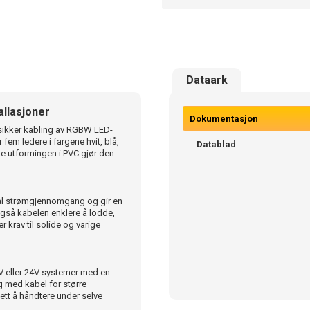
Dataark
allasjoner
Dokumentasjon
g sikker kabling av RGBW LED-
r fem ledere i fargene hvit, blå,
Datablad
ate utformingen i PVC gjør den
imal strømgjennomgang og gir en
 også kabelen enklere å lodde,
 krav til solide og varige
V eller 24V systemer med en
g med kabel for større
 lett å håndtere under selve