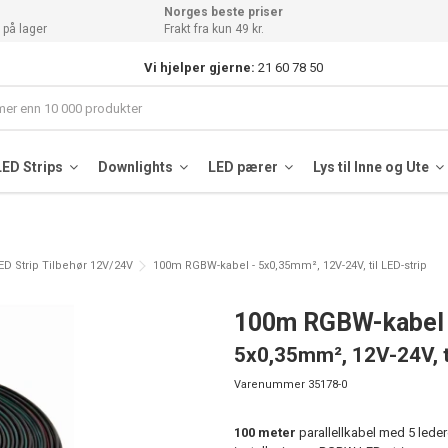
Norges beste priser
 på lager
Frakt fra kun 49 kr.
Vi hjelper gjerne:
21 60 78 50
LED Strips
Downlights
LED pærer
Lys til Inne og Ute
D Strip Tilbehør 12V/24V
100m RGBW-kabel - 5x0,35mm², 12V-24V, til LED-strip
100m RGBW-kabel
5x0,35mm², 12V-24V, ti
Varenummer
35178-0
100 meter
parallellkabel med 5 ledere