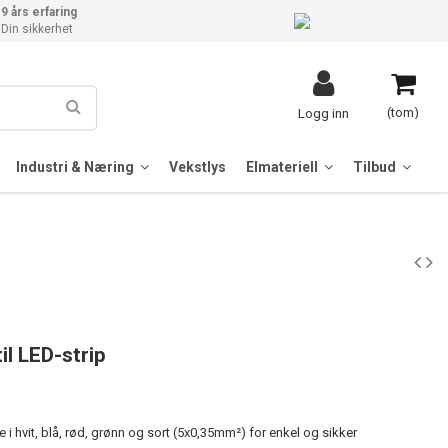
9 års erfaring
Din sikkerhet
(tom)
Logg inn
Industri & Næring
Vekstlys
Elmateriell
Tilbud
l LED-strip
 i hvit, blå, rød, grønn og sort (5x0,35mm²) for enkel og sikker