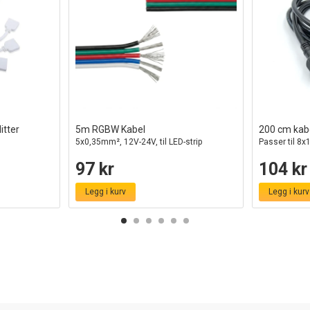
itter
5m RGBW Kabel
200 cm kab
5x0,35mm², 12V-24V, til LED-strip
Passer til 8x
97 kr
104 kr
Legg i kurv
Legg i kurv