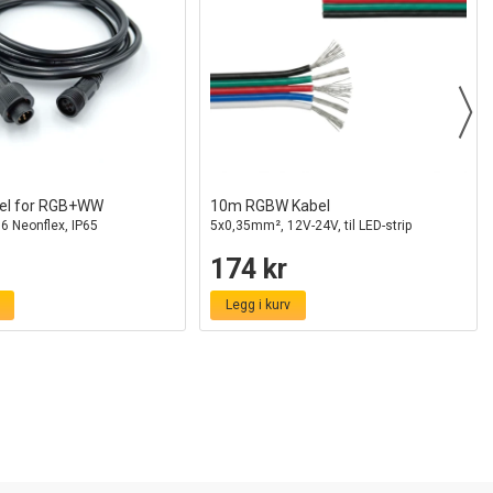
el for RGB+WW
10m RGBW Kabel
16 Neonflex, IP65
5x0,35mm², 12V-24V, til LED-strip
174 kr
Legg i kurv