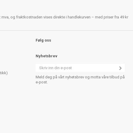
rt mva, og fraktkostnaden vises direkte i handlekurven – med priser fra 49 kr
Følg oss
Nyhetsbrev
tikk)
Meld deg på vårt nyhetsbrev og motta våre tilbud på
e-post.