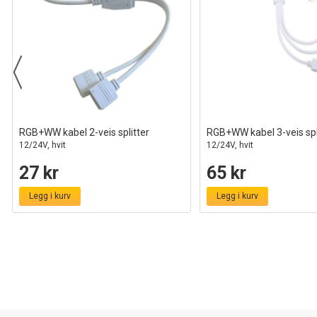
RGB+WW kabel 2-veis splitter
RGB+WW kabel 3-veis spl
12/24V, hvit
12/24V, hvit
27 kr
65 kr
Legg i kurv
Legg i kurv