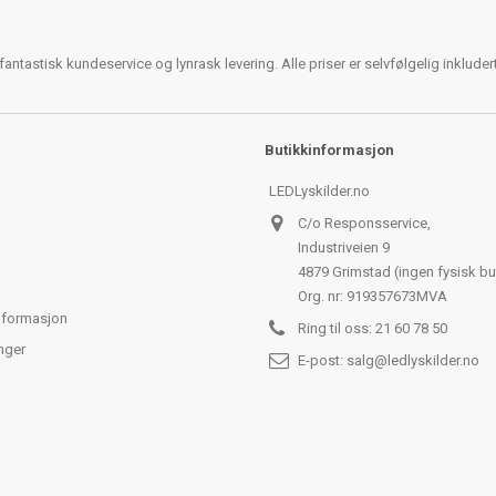
antastisk kundeservice og lynrask levering. Alle priser er selvfølgelig inklude
Butikkinformasjon
LEDLyskilder.no
C/o Responsservice,
Industriveien 9
4879 Grimstad (ingen fysisk bu
Org. nr: 919357673MVA
nformasjon
Ring til oss:
21 60 78 50
nger
E-post:
salg@ledlyskilder.no