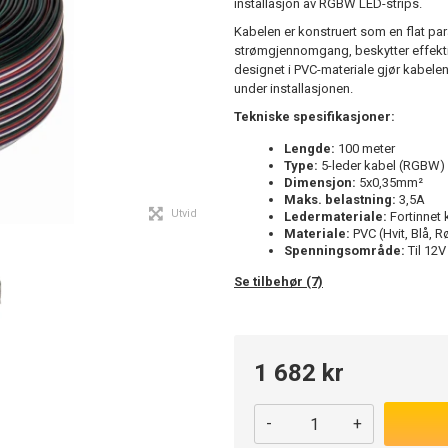
installasjon av RGBW LED-strips.
Kabelen er konstruert som en flat par
strømgjennomgang, beskytter effektiv
designet i PVC-materiale gjør kabelen
under installasjonen.
Tekniske spesifikasjoner:
Lengde:
100 meter
Type:
5-leder kabel (RGBW)
Dimensjon:
5x0,35mm²
Maks. belastning:
3,5A
Utvid
Ledermateriale:
Fortinnet
Materiale:
PVC (Hvit, Blå, R
Spenningsområde:
Til 12V
Se tilbehør (7)
1 682 kr
-
+