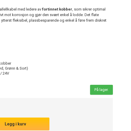
allellkabel med ledere av
fortinnet kobber
, som sikrer optimal
t mot korrosjon og gjør den svært enkel å lodde. Det flate
 ytterst fleksibel, plassbesparende og enkel å føre frem diskret
 kobber
ød, Grønn & Sort)
 / 24V
På lager.
Legg i kurv