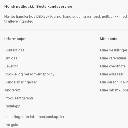
Norsk nettbutikk | Beste kundeservice
Når du handler hos LEDlyskilder.no, handler du fra en norsk nettbutikk med f
til utleveringssted.
Informasjon
Min konto
Kontakt oss
Mine bestillinger
Om oss
Mine varereturer
Levering
Mine kreditnota
Cookie- og personvernspolicy
Mine adresser
Handelsbetingelser
Min personlige i
Angrerett
Mine rabattkupo
Produsentgaranti
Returlapp
Innstillinger for informasjonskapsler
Lys guide