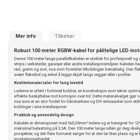
Mer info
Tilbehør
Robust 100 meter RGBW-kabel for pålitelige LED-inst
Denne 100 meter lange parallellkabelen er utviklet for profesjonell o
strips i verksteder, garasjer eller andre installasjonsmiljøer. Kabelen ha
rød, grønn og sort, noe som forenkler tilkoblingen betraktelig. Den fl
svært fleksibel og enkel å legge skjult langs vegger eller i profiler.
Kvalitetsmaterialer for lang levetid
Lederne er utført i fortinnet kobber, en konstruksjon som sikrer opt
effektiv beskyttelse mot korrosjon over tid. Dette materialvalget gjør
noe som er en stor fordel for håndverkere og DIY-entusiaster som stiller
koblinger i sine installasjoner.
Praktisk og anvendelig design
Kabelen er dimensjonert med 5x0,35mm² ledere og er beregnet for 12
maksimal belastning på 3,5A. Den 100 meter lange rullen gir deg rikeli
prosjekter, og det flate formatet sørger for at den tar liten plass og er
monteringsarbeidet.