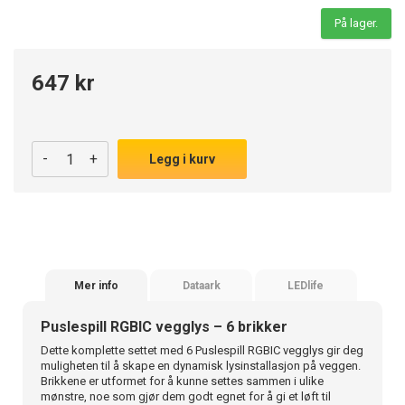
På lager.
647 kr
-
+
Legg i kurv
Mer info
Dataark
LEDlife
Puslespill RGBIC vegglys – 6 brikker
Dette komplette settet med 6 Puslespill RGBIC vegglys gir deg
muligheten til å skape en dynamisk lysinstallasjon på veggen.
Brikkene er utformet for å kunne settes sammen i ulike
mønstre, noe som gjør dem godt egnet for å gi et løft til