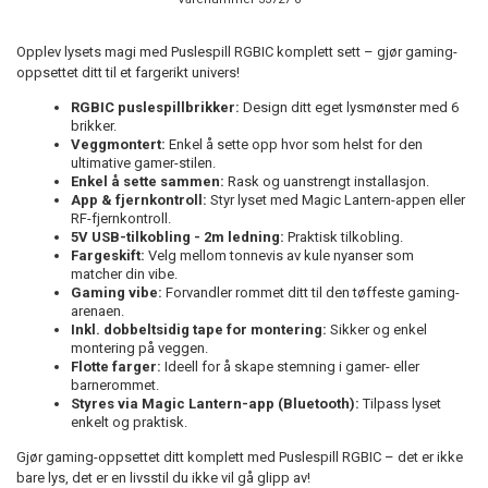
Opplev lysets magi med Puslespill RGBIC komplett sett – gjør gaming-
oppsettet ditt til et fargerikt univers!
RGBIC puslespillbrikker:
Design ditt eget lysmønster med 6
brikker.
Veggmontert:
Enkel å sette opp hvor som helst for den
ultimative gamer-stilen.
Enkel å sette sammen:
Rask og uanstrengt installasjon.
App & fjernkontroll:
Styr lyset med Magic Lantern-appen eller
RF-fjernkontroll.
5V USB-tilkobling - 2m ledning:
Praktisk tilkobling.
Fargeskift:
Velg mellom tonnevis av kule nyanser som
matcher din vibe.
Gaming vibe:
Forvandler rommet ditt til den tøffeste gaming-
arenaen.
Inkl. dobbeltsidig tape for montering:
Sikker og enkel
montering på veggen.
Flotte farger:
Ideell for å skape stemning i gamer- eller
barnerommet.
Styres via Magic Lantern-app (Bluetooth):
Tilpass lyset
enkelt og praktisk.
Gjør gaming-oppsettet ditt komplett med Puslespill RGBIC – det er ikke
bare lys, det er en livsstil du ikke vil gå glipp av!