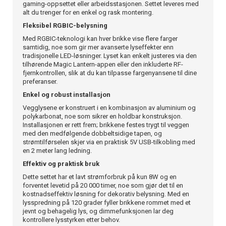
gaming-oppsettet eller arbeidsstasjonen. Settet leveres med
alt du trenger for en enkel og rask montering.
Fleksibel RGBIC-belysning
Med RGBIC-teknologi kan hver brikke vise flere farger
samtidig, noe som gir mer avanserte lyseffekter enn
tradisjonelle LED-løsninger. Lyset kan enkelt justeres via den
tilhørende Magic Lantern-appen eller den inkluderte RF-
fjernkontrollen, slik at du kan tilpasse fargenyansene til dine
preferanser.
Enkel og robust installasjon
Vegglysene er konstruert i en kombinasjon av aluminium og
polykarbonat, noe som sikrer en holdbar konstruksjon.
Installasjonen er rett frem; brikkene festes trygt til veggen
med den medfølgende dobbeltsidige tapen, og
strømtilførselen skjer via en praktisk 5V USB-tilkobling med
en 2 meter lang ledning.
Effektiv og praktisk bruk
Dette settet har et lavt strømforbruk på kun 8W og en
forventet levetid på 20 000 timer, noe som gjør det til en
kostnadseffektiv løsning for dekorativ belysning. Med en
lysspredning på 120 grader fyller brikkene rommet med et
jevnt og behagelig lys, og dimmefunksjonen lar deg
kontrollere lysstyrken etter behov.