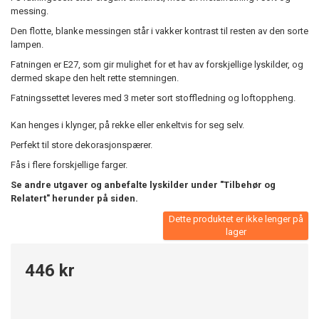
messing.
Den flotte, blanke messingen står i vakker kontrast til resten av den sorte
lampen.
Fatningen er E27, som gir mulighet for et hav av forskjellige lyskilder, og
dermed skape den helt rette stemningen.
Fatningssettet leveres med 3 meter sort stoffledning og loftoppheng.
Kan henges i klynger, på rekke eller enkeltvis for seg selv.
Perfekt til store dekorasjonspærer.
Fås i flere forskjellige farger.
Se andre utgaver og anbefalte lyskilder under "Tilbehør og
Relatert" herunder på siden.
Dette produktet er ikke lenger på
lager
446 kr