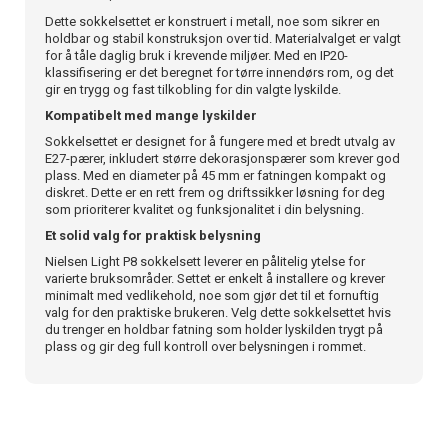
Dette sokkelsettet er konstruert i metall, noe som sikrer en
holdbar og stabil konstruksjon over tid. Materialvalget er valgt
for å tåle daglig bruk i krevende miljøer. Med en IP20-
klassifisering er det beregnet for tørre innendørs rom, og det
gir en trygg og fast tilkobling for din valgte lyskilde.
Kompatibelt med mange lyskilder
Sokkelsettet er designet for å fungere med et bredt utvalg av
E27-pærer, inkludert større dekorasjonspærer som krever god
plass. Med en diameter på 45 mm er fatningen kompakt og
diskret. Dette er en rett frem og driftssikker løsning for deg
som prioriterer kvalitet og funksjonalitet i din belysning.
Et solid valg for praktisk belysning
Nielsen Light P8 sokkelsett leverer en pålitelig ytelse for
varierte bruksområder. Settet er enkelt å installere og krever
minimalt med vedlikehold, noe som gjør det til et fornuftig
valg for den praktiske brukeren. Velg dette sokkelsettet hvis
du trenger en holdbar fatning som holder lyskilden trygt på
plass og gir deg full kontroll over belysningen i rommet.