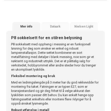
Mer info
Dataark
Nielsen Light
P8 sokkelsett for en stilren belysning
P8 sokkelsett med oppheng i messing er en funksjonell
løsning for deg som ønsker en enkel og robust
lampeinstallasjon. Dette settet kombinerer en sort
metallfatning med detaljer i blank messing, noe som gir et
nøkternt og industrielt uttrykk. Det er et pålitelig valg for
verkstedet, hobbyrommet eller andre steder hvor du trenger
en ukomplisert lyskilde.
Fleksibel montering og bruk
Med en ledningslengde på 3 meter har du god rekkevidde for
montering fra taket. Fatningen er av typen E27, som er
bransjestandard og gir deg frihet til å velge akkurat den
lyskilden som passer ditt behov. Du kan enkelt henge opp
fatningssettet enkeltvis eller montere flere i klynger for å
oppnå ønsket lysmengde.
Robust utførelse i metall