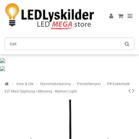
Inne & Ute
Hjemmebelysning
Pendellamper
P8 Sokkelsett
E27 Med Oppheng i Messing - Nielsen Light