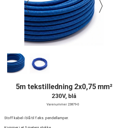
5m tekstilledning 2x0,75 mm²
230V, blå
Varenummer
23879-0
Stoff kabel i blå til f.eks. pendellamper.
Kommer i et 5 meters stykke.