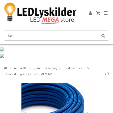
Inne & Ute
Hjemmebelysning
Pendellamper
5m
tekstilledning 2x0,75 mm² - 230V, blå