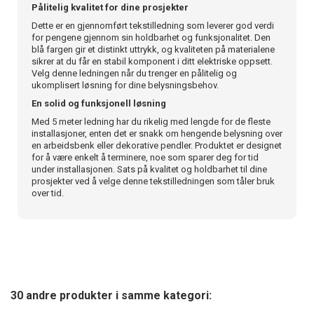
Pålitelig kvalitet for dine prosjekter
Dette er en gjennomført tekstilledning som leverer god verdi
for pengene gjennom sin holdbarhet og funksjonalitet. Den
blå fargen gir et distinkt uttrykk, og kvaliteten på materialene
sikrer at du får en stabil komponent i ditt elektriske oppsett.
Velg denne ledningen når du trenger en pålitelig og
ukomplisert løsning for dine belysningsbehov.
En solid og funksjonell løsning
Med 5 meter ledning har du rikelig med lengde for de fleste
installasjoner, enten det er snakk om hengende belysning over
en arbeidsbenk eller dekorative pendler. Produktet er designet
for å være enkelt å terminere, noe som sparer deg for tid
under installasjonen. Sats på kvalitet og holdbarhet til dine
prosjekter ved å velge denne tekstilledningen som tåler bruk
over tid.
30 andre produkter i samme kategori: