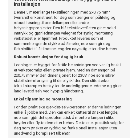
installasjon
Denne 5 meter lange tekstilledningen med 2x0,75 mm²
tverrsnitt er konstruert for deg som trenger en pålitelig og
robust løsning til pendellamper eller andre
belysningsprosjekter. Den blå tekstiloverflaten gir et solid
inntrykk og gjør ledningen velegnet for synlig montering i
verkstedet eller hjemmet. Produktet leveres som et
sammenhengende stykke på 5 meter, noe som gir deg
fleksibilitet til å tilpasse lengden nøyaktig etter dine behov.
Robust konstruksjon for daglig bruk
Ledningen er bygget for å tåle belastningen ved vanlig bruk i
et verkstedmiljø eller i private hjem. Med en dimensjon på
2x0,75 mm² er den dimensjonert for 230V, noe som sikrer
stabil strømforsyning til dine lyskilder. Den slitesterke
tekstilstrømpen beskytter de underliggende lederne og gir en
lang levetid selv ved hyppig håndtering.
Enkel tilpasning og montering
For den praktiske gjør-det-selv-personen er denne ledningen
enkel å jobbe med. Den kan enkelt kuttes til ønsket lengde,
noe som gjør det uproblematisk å montere lamper i ulike
høyder eller flytte dem etter behov. Dette er et praktisk valg for
deg som ønsker en ryddig og funksjonell installasjon uten
unødvendig komplisert tilbehør.