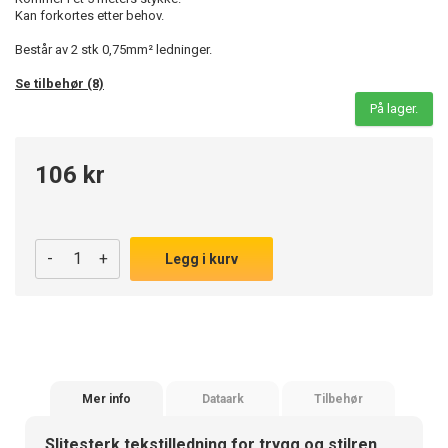
Kan forkortes etter behov.
Består av 2 stk 0,75mm² ledninger.
Se tilbehør (8)
På lager.
106 kr
-
+
Legg i kurv
Mer info
Dataark
Tilbehør
Slitesterk tekstilledning for trygg og stilren