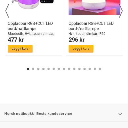
Oppladbar RGB+CCT LED
Oppladbar RGB+CCT LED
bord/nattlampe
bord-/nattlampe
Bluetooth, Hvit, touch dimbar,
Hvit, touch dimbar, IP20
477 kr
296 kr
IP20 innendørs
innendørs
Legg i kurv
Legg i kurv
Norsk nettbutikk | Beste kundeservice