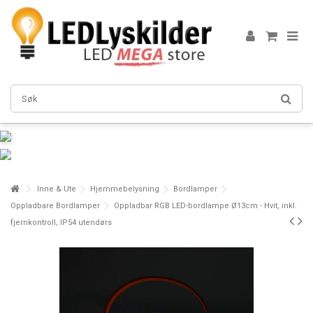
Inne & Ute
Hjemmebelysning
Bordlamper
Oppladbare Bordlamper
Oppladbar RGB LED-bordlampe Ø13cm - Hvit, inkl.
fjernkontroll, IP54 utendørs