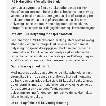
IP54-klassifisert for allsidig bruk
Lampen er bygget for å tåle norske forhold med sin IP54-
klassifisering, noe som betyr at den er beskyttet mot støv og
vannsprut fra alle kanter. Dette gjør den til et pålitelig valg for
bruk utendørs, enten det er på arbeidsbenken eller som
belysning i sosiale soner. Konstruksjonen i slitesterk PVC
sørger for at lampen tåler daglig håndtering i krevende miljøer.
Effektiv RGB-belysning med fjernkontroll
Den innebygde RGB-funksjonen lar deg justere lyset nøyaktig
etter behov, enten du trenger klart lys eller en mer dempet
belysning for spesifikke oppgaver. Med den medfølgende
fjernkontrollen kan du enkelt dimme lysstyrken eller skifte
farge uten å måtte forlate arbeidsstasjonen. Dette gir deg en
effektiv kontroll over lysforholdene med minimal innsats.
Oppladbar og enkel i drift
Med integrert oppladbart batteri er du ikke avhengig av fast
strømtilkobling, noe som gir stor fleksibilitet ved montering
og bruk. Lampen lades enkelt via USB-kabel på cirka 2 timer,
og gir opptil 8 timers driftstid avhengig av valgt lysstyrke og
farge. Dette er en kostnadseffektiv og mobil
belysningsløsning for deg som trenger lys der stikkontakter
ikke er lett tilgjengelige.
En solid og fleksibel belysningsløsning