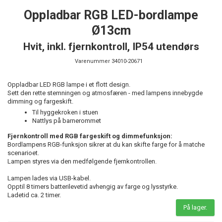
Oppladbar RGB LED-bordlampe
Ø13cm
Hvit, inkl. fjernkontroll, IP54 utendørs
Varenummer
34010-20671
Oppladbar LED RGB lampe i et flott design.
Sett den rette stemningen og atmosfæren - med lampens innebygde
dimming og fargeskift.
Til hyggekroken i stuen
Nattlys på barnerommet
Fjernkontroll med RGB fargeskift og dimmefunksjon:
Bordlampens RGB-funksjon sikrer at du kan skifte farge for å matche
scenarioet.
Lampen styres via den medfølgende fjernkontrollen.
Lampen lades via USB-kabel.
Opptil 8 timers batterilevetid avhengig av farge og lysstyrke.
Ladetid ca. 2 timer.
På lager.