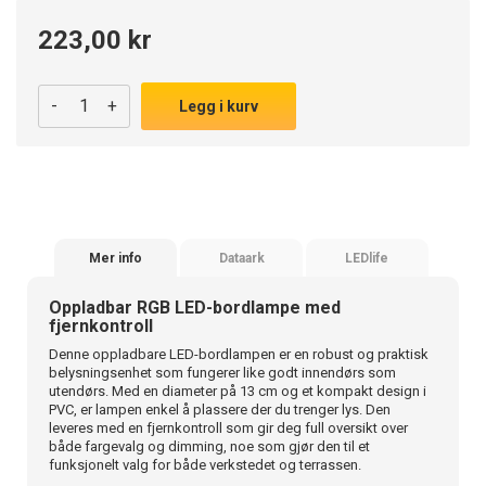
223,00 kr
-
+
Legg i kurv
Mer info
Dataark
LEDlife
Oppladbar RGB LED-bordlampe med
fjernkontroll
Denne oppladbare LED-bordlampen er en robust og praktisk
belysningsenhet som fungerer like godt innendørs som
utendørs. Med en diameter på 13 cm og et kompakt design i
PVC, er lampen enkel å plassere der du trenger lys. Den
leveres med en fjernkontroll som gir deg full oversikt over
både fargevalg og dimming, noe som gjør den til et
funksjonelt valg for både verkstedet og terrassen.