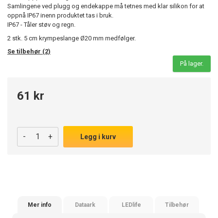
Samlingene ved plugg og endekappe må tetnes med klar silikon for at
oppnå IP67 inenn produktet tas i bruk.
IP67 - Tåler støv og regn.
2 stk. 5 cm krympeslange Ø20 mm medfølger.
Se tilbehør (2)
På lager.
61 kr
-
+
Legg i kurv
Mer info
Dataark
LEDlife
Tilbehør