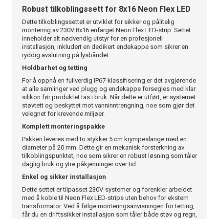
Robust tilkoblingssett for 8x16 Neon Flex LED
Dette tilkoblingssettet er utviklet for sikker og pålitelig
montering av 230V 8x16 enfarget Neon Flex LED-strip. Settet
inneholder alt nødvendig utstyr for en profesjonell
installasjon, inkludert en dedikert endekappe som sikrer en
ryddig avslutning på lysbåndet.
Holdbarhet og tetting
For å oppnå en fullverdig IP67-klassifisering er det avgjørende
at alle samlinger ved plugg og endekappe forsegles med klar
silikon før produktet tas i bruk. Når dette er utført, er systemet
støvtett og beskyttet mot vanninntrengning, noe som gjør det
velegnet for krevende miljøer.
Komplett monteringspakke
Pakken leveres med to stykker 5 cm krympeslange med en
diameter på 20 mm. Dette gir en mekanisk forsterkning av
tilkoblingspunktet, noe som sikrer en robust løsning som tåler
daglig bruk og ytre påkjenninger over tid.
Enkel og sikker installasjon
Dette settet er tilpasset 230V-systemer og forenkler arbeidet
med å koble til Neon Flex LED-strips uten behov for ekstern
transformator. Ved å følge monteringsanvisningen for tetting,
får du en driftssikker installasjon som tåler både støv og regn,