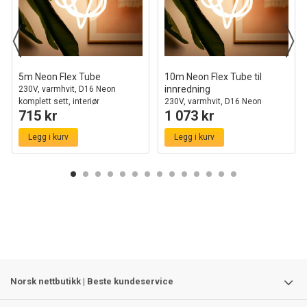
5m Neon Flex Tube
10m Neon Flex Tube til
innredning
230V, varmhvit, D16 Neon
komplett sett, interiør
230V, varmhvit, D16 Neon
715 kr
1 073 kr
komplett sett
Legg i kurv
Legg i kurv
Norsk nettbutikk | Beste kundeservice