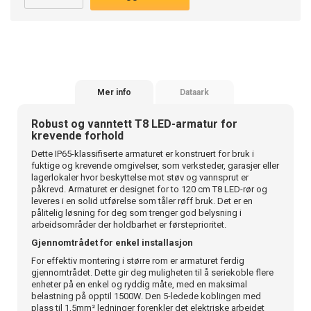
Mer info
Dataark
Robust og vanntett T8 LED-armatur for
krevende forhold
Dette IP65-klassifiserte armaturet er konstruert for bruk i
fuktige og krevende omgivelser, som verksteder, garasjer eller
lagerlokaler hvor beskyttelse mot støv og vannsprut er
påkrevd. Armaturet er designet for to 120 cm T8 LED-rør og
leveres i en solid utførelse som tåler røff bruk. Det er en
pålitelig løsning for deg som trenger god belysning i
arbeidsområder der holdbarhet er førsteprioritet.
Gjennomtrådet for enkel installasjon
For effektiv montering i større rom er armaturet ferdig
gjennomtrådet. Dette gir deg muligheten til å seriekoble flere
enheter på en enkel og ryddig måte, med en maksimal
belastning på opptil 1500W. Den 5-ledede koblingen med
plass til 1,5mm² ledninger forenkler det elektriske arbeidet