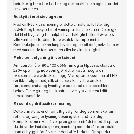
betraktelig for både fagfolk og den praktisk anlagte gjør-det-
selv-personen.
Beskyttet mot støv og vann
Med en IP65-klassifisering er dette armaturet fullstendig
støvtett og beskyttet mot vannsprut fra alle kanter. Dette gjør
det til et trygt valg for miljøer hvor fuktighet eller støv ellers
ville vært en utfordring for elektriske komponenter.
Konstruksjonen sikrer lang levetid og stabil drift, selv i lokaler
med varierende temperaturer eller høy luftfuktighet.
Fleksibel belysning til verkstedet
Armaturet måler 80 x 100 x 665 mm og er tilpasset standard
230V spenning, noe som gjør det enkelt å integrere i
eksisterende elektriske anlegg. Vær oppmerksom på at LED-
rør ikke følger med, slik at du selv kan velge ønsket
fargetemperatur og lysutbytte basert på dine spesifikke
behov. Dette gir deg full kontroll over lyskvaliteten i ditt
arbeidsområde.
En solid og driftssikker løsning
Dette armaturet er et fornuftig valg for deg som ønsker en
robust og varig belysningsløsning uten unødvendige
komplikasjoner. Ved å velge en gjennomtrådet modell sparer
du tid under installasjonen, samtidig som du får et produkt
som er bygget for å vare under tøffe forhold. Oppgrader