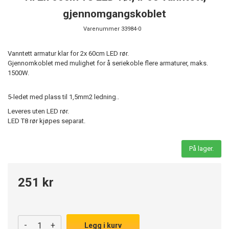
gjennomgangskoblet
Varenummer
33984-0
Vanntett armatur klar for 2x 60cm LED rør.
Gjennomkoblet med mulighet for å seriekoble flere armaturer, maks.
1500W.
5-ledet med plass til 1,5mm2 ledning..
Leveres uten LED rør.
LED T8 rør kjøpes separat.
På lager.
251 kr
-
+
Legg i kurv