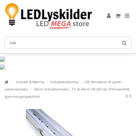
Industri & Næring
Industribelysning
LED Armaturer & Lysrør
Lysrørsarmatur
60cm Industriarmatur - Til 2x 60cm T8 LED-rør, IP65 vanntett,
gjennomgangskoblet