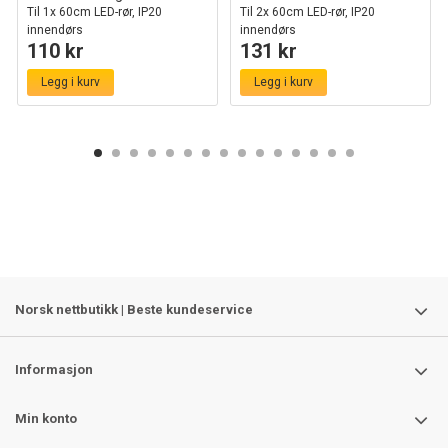
Til 1x 60cm LED-rør, IP20
Til 2x 60cm LED-rør, IP20
innendørs
innendørs
110 kr
131 kr
Legg i kurv
Legg i kurv
Norsk nettbutikk | Beste kundeservice
Informasjon
Min konto