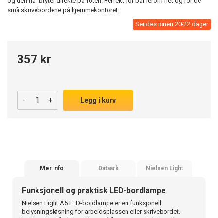
og den har bryter direkte på foten. Perfekt for barnerommet og for de
små skrivebordene på hjemmekontoret.
Sendes innen 20-22 dager
357 kr
-
+
Legg i kurv
Mer info
Dataark
Nielsen Light
Funksjonell og praktisk LED-bordlampe
Nielsen Light A5 LED-bordlampe er en funksjonell
belysningsløsning for arbeidsplassen eller skrivebordet.