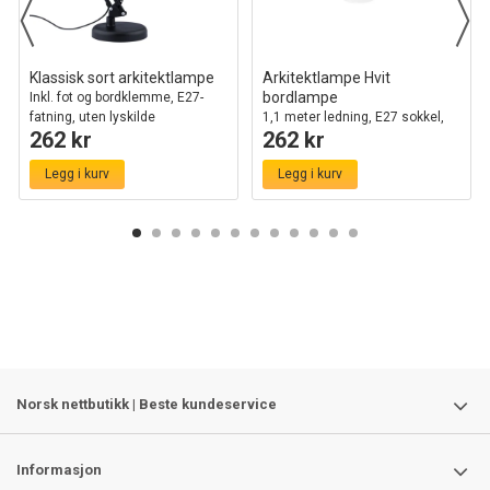
Klassisk sort arkitektlampe
Arkitektlampe Hvit
bordlampe
Inkl. fot og bordklemme, E27-
fatning, uten lyskilde
1,1 meter ledning, E27 sokkel,
262 kr
262 kr
uten lyskilde
Legg i kurv
Legg i kurv
Norsk nettbutikk | Beste kundeservice
Informasjon