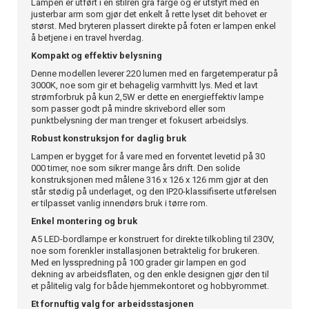
Lampen er utført i en stilren grå farge og er utstyrt med en
justerbar arm som gjør det enkelt å rette lyset dit behovet er
størst. Med bryteren plassert direkte på foten er lampen enkel
å betjene i en travel hverdag.
Kompakt og effektiv belysning
Denne modellen leverer 220 lumen med en fargetemperatur på
3000K, noe som gir et behagelig varmhvitt lys. Med et lavt
strømforbruk på kun 2,5W er dette en energieffektiv lampe
som passer godt på mindre skrivebord eller som
punktbelysning der man trenger et fokusert arbeidslys.
Robust konstruksjon for daglig bruk
Lampen er bygget for å vare med en forventet levetid på 30
000 timer, noe som sikrer mange års drift. Den solide
konstruksjonen med målene 316 x 126 x 126 mm gjør at den
står stødig på underlaget, og den IP20-klassifiserte utførelsen
er tilpasset vanlig innendørs bruk i tørre rom.
Enkel montering og bruk
A5 LED-bordlampe er konstruert for direkte tilkobling til 230V,
noe som forenkler installasjonen betraktelig for brukeren.
Med en lysspredning på 100 grader gir lampen en god
dekning av arbeidsflaten, og den enkle designen gjør den til
et pålitelig valg for både hjemmekontoret og hobbyrommet.
Et fornuftig valg for arbeidsstasjonen