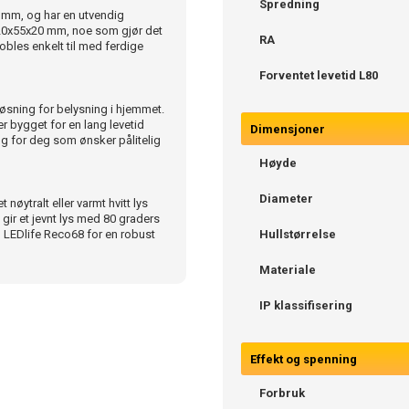
Spredning
6 mm, og har en utvendig
20x55x20 mm, noe som gjør det
RA
obles enkelt til med ferdige
Forventet levetid L80
øsning for belysning i hjemmet.
r bygget for en lang levetid
Dimensjoner
alg for deg som ønsker pålitelig
Høyde
Diameter
nøytralt eller varmt hvitt lys
 gir et jevnt lys med 80 graders
elg LEDlife Reco68 for en robust
Hullstørrelse
Materiale
IP klassifisering
Effekt og spenning
Forbruk