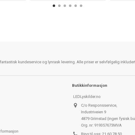
antastisk kundeservice og lynrask levering. Alle priser er selvfølgelig inklude
Butikkinformasjon
LEDLyskilder.no
C/o Responsservice,
Industriveien 9
4879 Grimstad (ingen fysisk bu
Org. nr: 919357673MVA
nformasjon
Ring til oss:
21 60 78 50