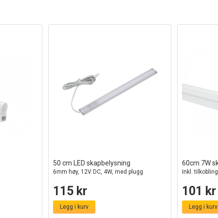
50 cm LED skapbelysning
60cm 7W sk
6mm høy, 12V DC, 4W, med plugg
Inkl. tilkobli
115 kr
101 kr
Legg i kurv
Legg i kurv