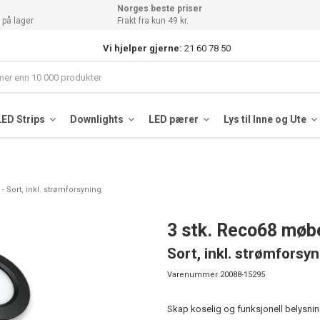
Norges beste priser
 på lager
Frakt fra kun 49 kr.
Vi hjelper gjerne:
21 60 78 50
LED Strips
Downlights
LED pærer
Lys til Inne og Ute
- Sort, inkl. strømforsyning
3 stk. Reco68 møb
Sort, inkl. strømforsy
Varenummer
20088-15295
Skap koselig og funksjonell belysni