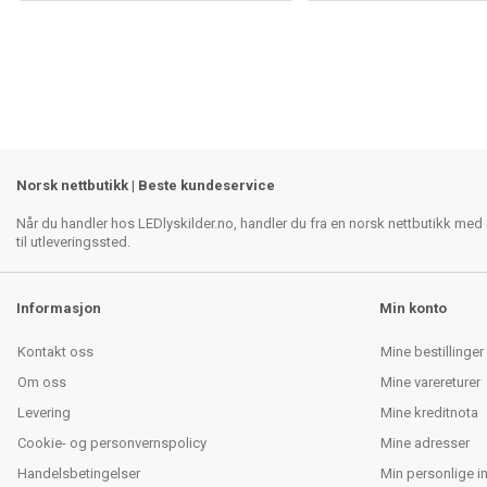
Norsk nettbutikk | Beste kundeservice
Når du handler hos LEDlyskilder.no, handler du fra en norsk nettbutikk med f
til utleveringssted.
Informasjon
Min konto
Kontakt oss
Mine bestillinger
Om oss
Mine varereturer
Levering
Mine kreditnota
Cookie- og personvernspolicy
Mine adresser
Handelsbetingelser
Min personlige i