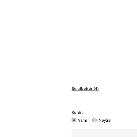
Se tilbehør (4)
Kulør:
Varm
Nøytral