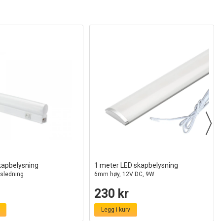
apbelysning
1 meter LED skapbelysning
ngsledning
6mm høy, 12V DC, 9W
230 kr
Legg i kurv