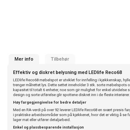
Mer info
Tilbehør
Effektiv og diskret belysning med LEDlife Reco68
LEDlife Reco68 møbelspot er utviklet for innfelling i kjøkkenskap, hyll
trenger målrettet lys. Dette settet inneholder 3 stk. sorte møbelspot
kapasitet til totalt 6 enheter, noe som gir mulighet for enkel utvidels
design og sorte utførelse glir spottene diskret inn i de fleste interiører.
Høy fargegjengivelse for bedre detaljer
Med en RA-verdi på over 92 leverer LEDlife Reco68 en svært presis farg
i praktiske arbeidsområder som på kjøkkenet, hvor det er viktig å se f
lager mat eller utfører detaljarbeid.
Enkel og plassbesparende installasjon