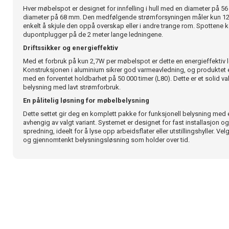
Hver møbelspot er designet for innfelling i hull med en diameter på 5
diameter på 68 mm. Den medfølgende strømforsyningen måler kun 1
enkelt å skjule den oppå overskap eller i andre trange rom. Spottene k
dupontplugger på de 2 meter lange ledningene.
Driftssikker og energieffektiv
Med et forbruk på kun 2,7W per møbelspot er dette en energieffektiv l
Konstruksjonen i aluminium sikrer god varmeavledning, og produktet e
med en forventet holdbarhet på 50 000 timer (L80). Dette er et solid v
belysning med lavt strømforbruk.
En pålitelig løsning for møbelbelysning
Dette settet gir deg en komplett pakke for funksjonell belysning med et 
avhengig av valgt variant. Systemet er designet for fast installasjon og
spredning, ideelt for å lyse opp arbeidsflater eller utstillingshyller. V
og gjennomtenkt belysningsløsning som holder over tid.