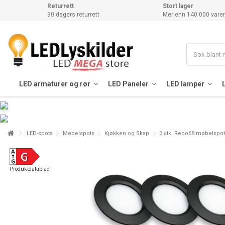
Returrett
Stort lager
30 dagers returrett
Mer enn 140 000 varer
LED armaturer og rør
LED Paneler
LED lamper
LED-spots
Møbelspots
Kjøkken og Skap
3 stk. Reco68 møbelspot 
Produktdatablad