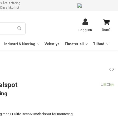
9 års erfaring
Din sikkerhet
(tom)
Logg inn
Industri & Næring
Vekstlys
Elmateriell
Tilbud
elspot
ning
ng med LEDlife Reco68 møbelspot for montering.