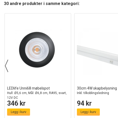
30 andre produkter i samme kategori:
LEDlife Unni68 møbelspot
30cm 4W skapbelysning
Hull: Ø5,6 cm, Mål: Ø6,8 cm, RA95, svart,
Inkl. tilkoblingsledning
12V DC
346 kr
94 kr
Legg i kurv
Legg i kurv