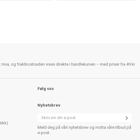
rt mva, og fraktkostnaden vises direkte i handlekurven – med priser fra 49 kr
Følg oss
Nyhetsbrev
tikk)
Meld deg på vårt nyhetsbrev og motta våre tilbud på
e-post.