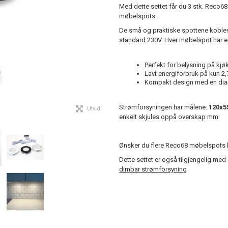
Med dette settet får du 3 stk. Reco6
møbelspots.
De små og praktiske spottene kobles 
standard 230V. Hver møbelspot har e
Perfekt for belysning på kjøk
Lavt energiforbruk på kun 
Kompakt design med en diame
Strømforsyningen har målene:
120x
Utvid
enkelt skjules oppå overskap mm.
Ønsker du flere Reco68 møbelspots 
Dette settet er også tilgjengelig me
dimbar strømforsyning