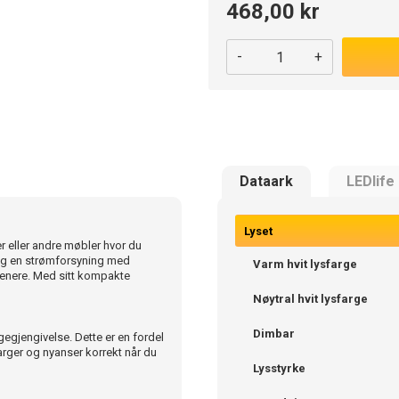
468,00 kr
-
+
Dataark
LEDlife
Lyset
er eller andre møbler hvor du
s og en strømforsyning med
Varm hvit lysfarge
e senere. Med sitt kompakte
Nøytral hvit lysfarge
Dimbar
egjengivelse. Dette er en fordel
arger og nyanser korrekt når du
Lysstyrke