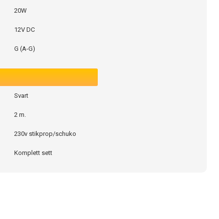
20W
12V DC
G (A-G)
Svart
2 m.
230v stikprop/schuko
Komplett sett