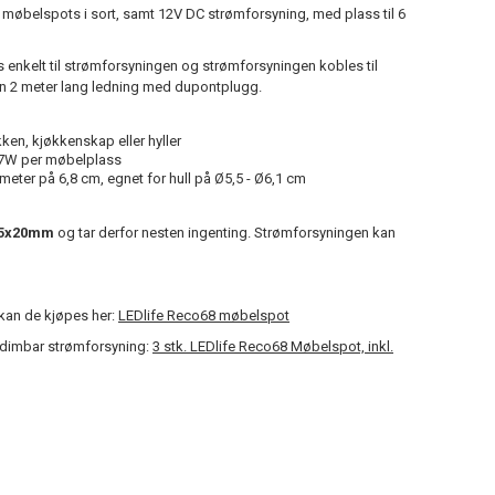
8 møbelspots i sort, samt 12V DC strømforsyning, med plass til 6
enkelt til strømforsyningen og strømforsyningen kobles til
n 2 meter lang ledning med dupontplugg.
ken, kjøkkenskap eller hyller
2,7W per møbelplass
ter på 6,8 cm, egnet for hull på Ø5,5 - Ø6,1 cm
55x20mm
og tar derfor nesten ingenting. Strømforsyningen kan
kan de kjøpes her:
LEDlife Reco68 møbelspot
d dimbar strømforsyning:
3 stk. LEDlife Reco68 Møbelspot, inkl.