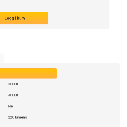
Legg i kurv
3000K
4000K
Nei
220 lumens