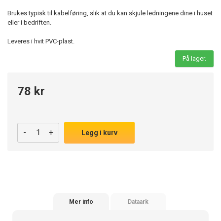
Brukes typisk til kabelføring, slik at du kan skjule ledningene dine i huset
eller i bedriften.
Leveres i hvit PVC-plast.
På lager.
78 kr
-
+
Legg i kurv
Mer info
Dataark