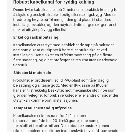
Robust kabelkanal for ryddig kabling
Denne hvite kabelkanalen på 2 meter er en praktisk løsning for
å skjule og beskytte kabler i bolig eller næringsbygg. Med en
bredde og høyde på 16 mm gir den god plass til standard
installasjonskabler, og den nøytrale hvite fargen sørger for et
diskret uttrykk på vegg eller list.
Enkel og rask montering
Kabelkanalen er utstyrt med selvklebende tape på baksiden,
noe som gjør at du slipper å bore eller bruke skruer ved
installasjon. Dette sikrer en effektiv montering på de fleste
flate underlag, og gir et profesjonelt resultat uten unødvendig
tidsbruk.
Slitesterkt materiale
Produktet er produsert i solid PVC-plast som tåler daglig
belastning og slitasje godt. Med en IK-klasse på IK06 er
kanalen tilstrekkelig beskyttet mot mekaniske støt, noe som
gjør den velegnet for bruk i verksteder eller andre områder der
utstyr kan komme borti installasjonen.
Temperaturbestandig utførelse
Kabelkanalen er konstruert for å tåle et bredt
temperaturområde fra -20 til +60 grader, noe som gir
fleksibilitet for ulike miljøer. Den robuste konstruksjonen
sikrer at kablene dine ligger trygt beskyttet over tid, uavhengig