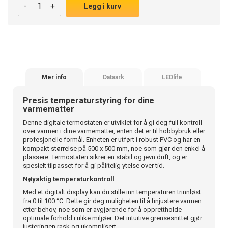
-
+
Legg i kurv
Mer info
Dataark
LEDlife
Presis temperaturstyring for dine
varmematter
Denne digitale termostaten er utviklet for å gi deg full kontroll
over varmen i dine varmematter, enten det er til hobbybruk eller
profesjonelle formål. Enheten er utført i robust PVC og har en
kompakt størrelse på 500 x 500 mm, noe som gjør den enkel å
plassere. Termostaten sikrer en stabil og jevn drift, og er
spesielt tilpasset for å gi pålitelig ytelse over tid.
Nøyaktig temperaturkontroll
Med et digitalt display kan du stille inn temperaturen trinnløst
fra 0 til 100 °C. Dette gir deg muligheten til å finjustere varmen
etter behov, noe som er avgjørende for å opprettholde
optimale forhold i ulike miljøer. Det intuitive grensesnittet gjør
justeringen rask og ukomplisert.