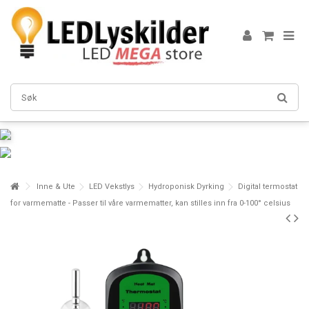
Inne & Ute
LED Vekstlys
Hydroponisk Dyrking
Digital termostat
for varmematte - Passer til våre varmematter, kan stilles inn fra 0-100° celsius