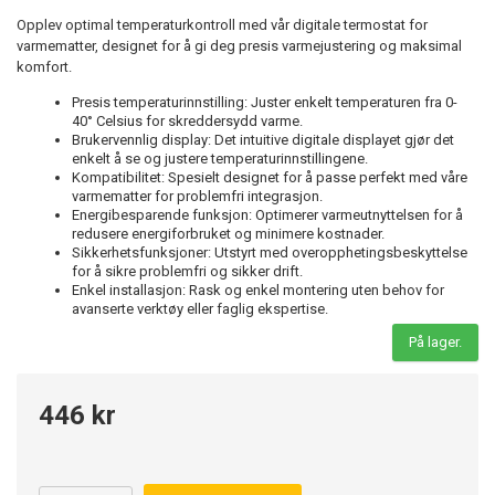
Opplev optimal temperaturkontroll med vår digitale termostat for
varmematter, designet for å gi deg presis varmejustering og maksimal
komfort.
Presis temperaturinnstilling: Juster enkelt temperaturen fra 0-
40° Celsius for skreddersydd varme.
Brukervennlig display: Det intuitive digitale displayet gjør det
enkelt å se og justere temperaturinnstillingene.
Kompatibilitet: Spesielt designet for å passe perfekt med våre
varmematter for problemfri integrasjon.
Energibesparende funksjon: Optimerer varmeutnyttelsen for å
redusere energiforbruket og minimere kostnader.
Sikkerhetsfunksjoner: Utstyrt med overopphetingsbeskyttelse
for å sikre problemfri og sikker drift.
Enkel installasjon: Rask og enkel montering uten behov for
avanserte verktøy eller faglig ekspertise.
På lager.
446 kr