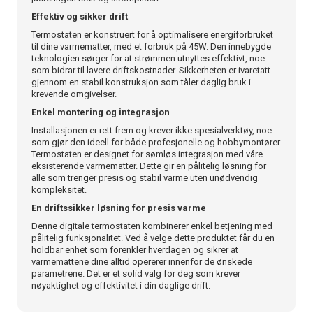
Effektiv og sikker drift
Termostaten er konstruert for å optimalisere energiforbruket
til dine varmematter, med et forbruk på 45W. Den innebygde
teknologien sørger for at strømmen utnyttes effektivt, noe
som bidrar til lavere driftskostnader. Sikkerheten er ivaretatt
gjennom en stabil konstruksjon som tåler daglig bruk i
krevende omgivelser.
Enkel montering og integrasjon
Installasjonen er rett frem og krever ikke spesialverktøy, noe
som gjør den ideell for både profesjonelle og hobbymontører.
Termostaten er designet for sømløs integrasjon med våre
eksisterende varmematter. Dette gir en pålitelig løsning for
alle som trenger presis og stabil varme uten unødvendig
kompleksitet.
En driftssikker løsning for presis varme
Denne digitale termostaten kombinerer enkel betjening med
pålitelig funksjonalitet. Ved å velge dette produktet får du en
holdbar enhet som forenkler hverdagen og sikrer at
varmemattene dine alltid opererer innenfor de ønskede
parametrene. Det er et solid valg for deg som krever
nøyaktighet og effektivitet i din daglige drift.