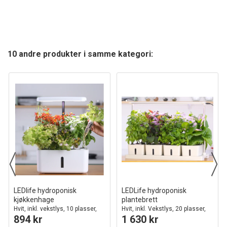
10 andre produkter i samme kategori:
LEDlife hydroponisk
LEDLife hydroponisk
kjøkkenhage
plantebrett
Hvit, inkl. vekstlys, 10 plasser,
Hvit, inkl. Vekstlys, 20 plasser,
894 kr
1 630 kr
timer, 2,8L vanntank
4x2L vanntanker