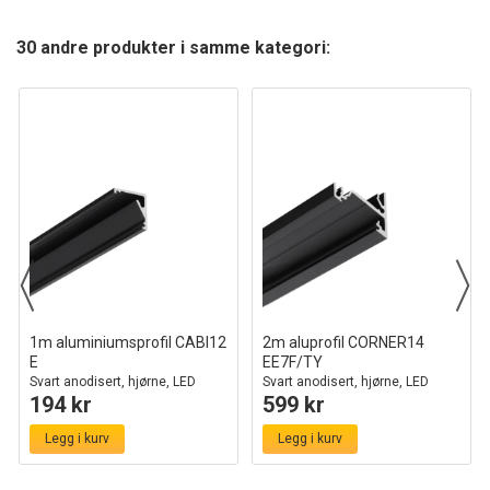
30 andre produkter i samme kategori:
1m aluminiumsprofil CABI12
2m aluprofil CORNER14
E
EE7F/TY
Svart anodisert, hjørne, LED
Svart anodisert, hjørne, LED
194 kr
599 kr
skinne
skinne
Legg i kurv
Legg i kurv