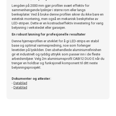
Lengden på 2000 mm gjør profilen svært effektiv for
sammenhengende lyslinjer i større rom eller langs
benkeplater. Ved å bruke denne profilen sikrer du ikke bare en
estetisk montering, men også en mekanisk beskyttelse av
LED-stripen. Dette er en kostnadseffektiv investering for varig
belysning i verkstedet eller garasjen.
En robust løsning for profesjonelle resultater
Denne hjørneprofilen er utviklet for å gi LED-strips en stabil
base og optimal varmespredning, noe som forlenger
levetiden på lyskilden. Den ubehandlede aluminiumsfinishen
gir et industrielt og ryddig uttrykk som passer inn i de fleste
arbeidsmiljøer. Velg 2m aluminiumsprofil CABI12 DUO E når du
trenger en holdbar og funksjonell komponent til ditt neste
belysningsprosjekt.
Dokumenter og attester:
-
Datablad
-
Datablad