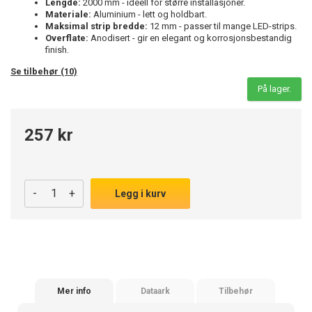
Lengde:
2000 mm - ideell for større installasjoner.
Materiale:
Aluminium - lett og holdbart.
Maksimal strip bredde:
12 mm - passer til mange LED-strips.
Overflate:
Anodisert - gir en elegant og korrosjonsbestandig
finish.
Se tilbehør (10)
På lager.
257 kr
-
+
Legg i kurv
Mer info
Dataark
Tilbehør