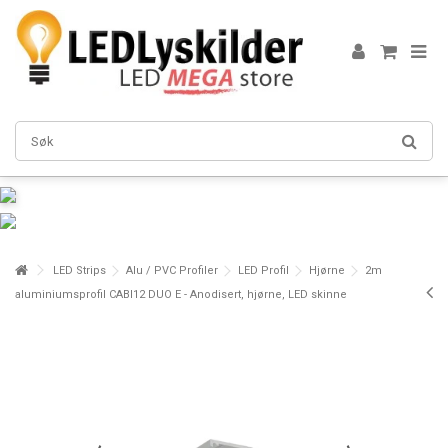
LED Strips
Alu / PVC Profiler
LED Profil
Hjørne
2m
aluminiumsprofil CABI12 DUO E - Anodisert, hjørne, LED skinne