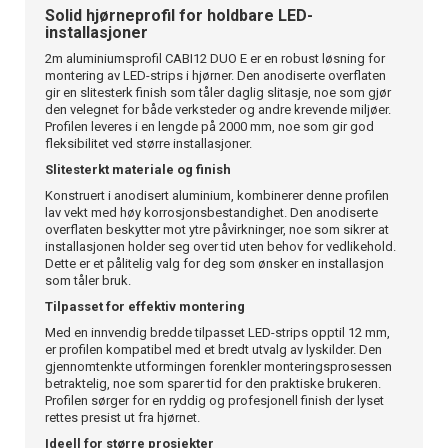
Solid hjørneprofil for holdbare LED-
installasjoner
2m aluminiumsprofil CABI12 DUO E er en robust løsning for
montering av LED-strips i hjørner. Den anodiserte overflaten
gir en slitesterk finish som tåler daglig slitasje, noe som gjør
den velegnet for både verksteder og andre krevende miljøer.
Profilen leveres i en lengde på 2000 mm, noe som gir god
fleksibilitet ved større installasjoner.
Slitesterkt materiale og finish
Konstruert i anodisert aluminium, kombinerer denne profilen
lav vekt med høy korrosjonsbestandighet. Den anodiserte
overflaten beskytter mot ytre påvirkninger, noe som sikrer at
installasjonen holder seg over tid uten behov for vedlikehold.
Dette er et pålitelig valg for deg som ønsker en installasjon
som tåler bruk.
Tilpasset for effektiv montering
Med en innvendig bredde tilpasset LED-strips opptil 12 mm,
er profilen kompatibel med et bredt utvalg av lyskilder. Den
gjennomtenkte utformingen forenkler monteringsprosessen
betraktelig, noe som sparer tid for den praktiske brukeren.
Profilen sørger for en ryddig og profesjonell finish der lyset
rettes presist ut fra hjørnet.
Ideell for større prosjekter