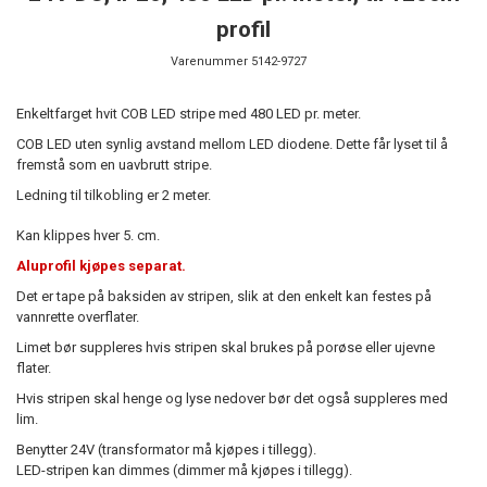
profil
Varenummer
5142-9727
Enkeltfarget hvit COB LED stripe med 480 LED pr. meter.
COB LED uten synlig avstand mellom LED diodene. Dette får lyset til å
fremstå som en uavbrutt stripe.
Ledning til tilkobling er 2 meter.
Kan klippes hver 5. cm.
Aluprofil kjøpes separat.
Det er tape på baksiden av stripen, slik at den enkelt kan festes på
vannrette overflater.
Limet bør suppleres hvis stripen skal brukes på porøse eller ujevne
flater.
Hvis stripen skal henge og lyse nedover bør det også suppleres med
lim.
Benytter 24V (transformator må kjøpes i tillegg).
LED-stripen kan dimmes (dimmer må kjøpes i tillegg).