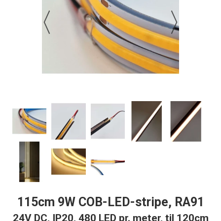
115cm 9W COB-LED-stripe, RA91
24V DC, IP20, 480 LED pr. meter, til 120cm