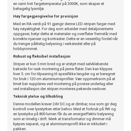
en varm hvit fargetemperatur på 3000K, som skaper et
behagelig lysmiljø.
Høy fargegjengivelse for presisjon
Med en RA-verdi på 91 gjengir denne LED-stripen farger med
høy nøyaktighet. For deg som arbeider med detaljorienterte
oppgaver, betyr dette at materialer og overflater fremstår med
korrekte nyanser og kontraster. Dette er en vesentlig fordel når
du trenger pålitelig belysning i verkstedet eller på
hobbyrommet.
Robust og fleksibel installasjon
Stripen er kun 5 mm bred og er utstyrt med selvklebende
bakside for rask montering på jevne flater. Den kan klippes
hver 5. cm for tilpasning til spesifikke lengder og er beregnet
for bruk i 120 cm aluminiumsprofiler. Vær oppmerksom på at
limet bør suppleres ved montering på porøse underlag eller
ved installasjon der stripen monteres pekende nedover.
Teknisk ytelse og tilkobling
Denne modellen krever 24V DC og er dimbar, noe som gir deg
kontroll over lysstyrken etter behov. Med et forbruk på 9W og
en lysstyrke på 800 lumen får du en energieffektiv belysning
som er rimelig i drift. Merk at transformator og dimmer må
kjøpes separat, og at aluminiumsprofil ikke er inkludert i
pakken.