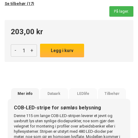
Se tilbehør (17)
På lager.
203,00 kr
-
+
Legg i kurv
Mer info
Dataark
LEDlife
Tilbehør
COB-LED-stripe for sømløs belysning
Denne 115 cm lange COB-LED-stripen leverer et jevnt og
uavbrutt lys uten synlige diodepunkter, noe som gjør den
velegnet for montering i profiler over arbeidsbenker eller i
hyllesystemer. Stripen er utstyrt med 480 LED-dioder per
meter, noe som gir en homogen lysflate. Modellen kommer i