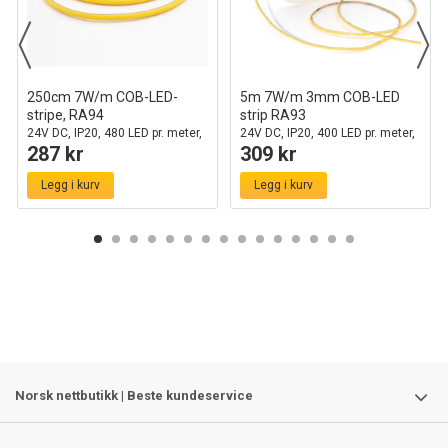
250cm 7W/m COB-LED-
5m 7W/m 3mm COB-LED
stripe, RA94
strip RA93
24V DC, IP20, 480 LED pr. meter,
24V DC, IP20, 400 LED pr. meter,
287 kr
309 kr
til 2x120cm profil
COB LED
Legg i kurv
Legg i kurv
Norsk nettbutikk | Beste kundeservice