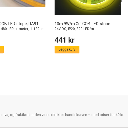
OB-LED-stripe, RA91
10m 9W/m Gul COB-LED-stripe
 480 LED pr. meter, til 120cm
24V DC, IP20, 320 LED/m
441 kr
Legg i kurv
rt mva, og fraktkostnaden vises direkte i handlekurven – med priser fra 49 kr