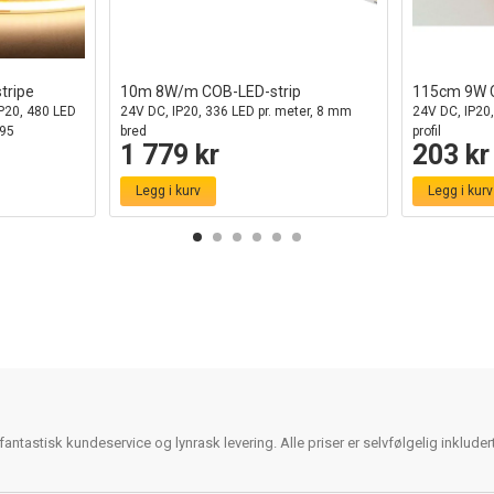
tripe
10m 8W/m COB-LED-strip
115cm 9W C
P20, 480 LED
24V DC, IP20, 336 LED pr. meter, 8 mm
24V DC, IP20,
A95
bred
profil
1 779 kr
203 kr
Legg i kurv
Legg i kurv
antastisk kundeservice og lynrask levering. Alle priser er selvfølgelig inklude