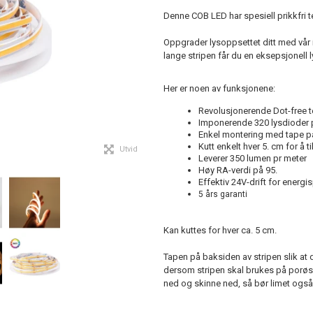
Denne COB LED har spesiell prikkfri te
Oppgrader lysoppsettet ditt med vår
lange stripen får du en eksepsjonell 
Her er noen av funksjonene:
Revolusjonerende Dot-free te
Imponerende 320 lysdioder p
Enkel montering med tape på
Kutt enkelt hver 5. cm for å 
Utvid
Leverer 350 lumen pr meter
Høy RA-verdi på 95.
Effektiv 24V-drift for energi
5 års garanti
Kan kuttes for hver ca. 5 cm.
Tapen på baksiden av stripen slik at d
dersom stripen skal brukes på porøse
ned og skinne ned, så bør limet også