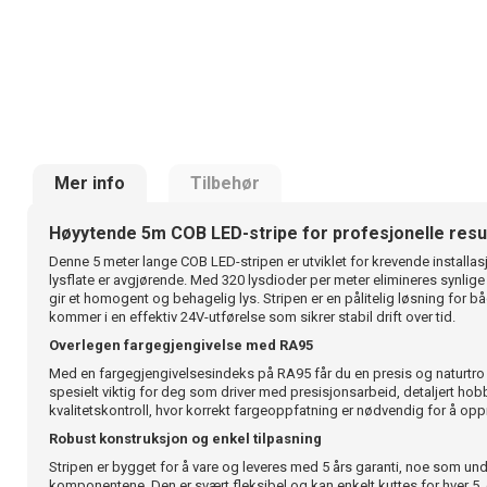
Mer info
Tilbehør
Høyytende 5m COB LED-stripe for profesjonelle resu
Denne 5 meter lange COB LED-stripen er utviklet for krevende installasj
lysflate er avgjørende. Med 320 lysdioder per meter elimineres synlige
gir et homogent og behagelig lys. Stripen er en pålitelig løsning for
kommer i en effektiv 24V-utførelse som sikrer stabil drift over tid.
Overlegen fargegjengivelse med RA95
Med en fargegjengivelsesindeks på RA95 får du en presis og naturtro 
spesielt viktig for deg som driver med presisjonsarbeid, detaljert hob
kvalitetskontroll, hvor korrekt fargeoppfatning er nødvendig for å oppn
Robust konstruksjon og enkel tilpasning
Stripen er bygget for å vare og leveres med 5 års garanti, noe som und
komponentene. Den er svært fleksibel og kan enkelt kuttes for hver 5.