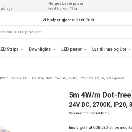
Norges beste priser
 på lager
Frakt fra kun 49 kr.
Vi hjelper gjerne:
21 60 78 50
LED Strips
Downlights
LED pærer
Lys til Inne og Ute
W/m Dot-free COB-LED strip RA95 - 24V DC, 2700K, IP20, 320 LED/m, 5 års garanti
5m 4W/m Dot-free
24V DC, 2700K, IP20, 3
Varenummer
27068-18712
Ensfarget hvit COB LED-stripe med 32