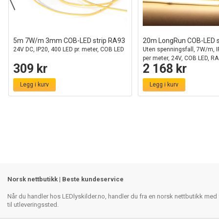
5m 7W/m 3mm COB-LED strip RA93
20m LongRun COB-LED s
24V DC, IP20, 400 LED pr. meter, COB LED
Uten spenningsfall, 7W/m, I
per meter, 24V, COB LED, R
309 kr
2 168 kr
Legg i kurv
Legg i kurv
Norsk nettbutikk | Beste kundeservice
Når du handler hos LEDlyskilder.no, handler du fra en norsk nettbutikk med f
til utleveringssted.