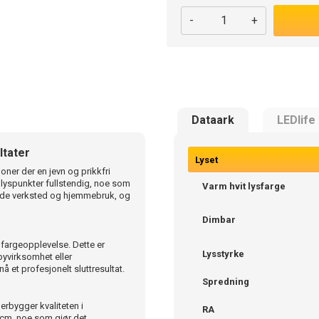
-
+
Dataark
LEDlife
ltater
Lyset
oner der en jevn og prikkfri
 lyspunkter fullstendig, noe som
Varm hvit lysfarge
 både verksted og hjemmebruk, og
Dimbar
fargeopplevelse. Dette er
Lysstyrke
byvirksomhet eller
å et profesjonelt sluttresultat.
Spredning
erbygger kvaliteten i
RA
 cm, noe som gjør det