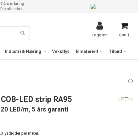
9 års erfaring
Din sikkerhet
(tom)
Logg inn
Industri & Næring
Vekstlys
Elmateriell
Tilbud
 COB-LED strip RA95
20 LED/m, 5 års garanti
0 lysdioder per meter.