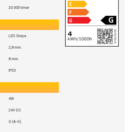
20.000 timer
LED Stripe
2,8 mm.
8 mm.
IP20
4W
24V DC
G (A-G)