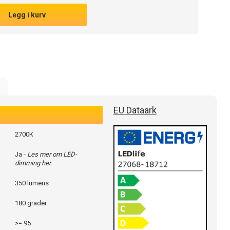
Legg i kurv
EU Dataark
2700K
Ja -
Les mer om LED-
dimming her.
350 lumens
180 grader
>= 95