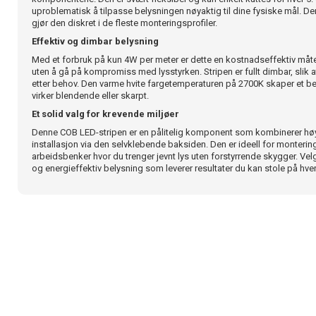
uproblematisk å tilpasse belysningen nøyaktig til dine fysiske mål. De
gjør den diskret i de fleste monteringsprofiler.
Effektiv og dimbar belysning
Med et forbruk på kun 4W per meter er dette en kostnadseffektiv måte
uten å gå på kompromiss med lysstyrken. Stripen er fullt dimbar, slik
etter behov. Den varme hvite fargetemperaturen på 2700K skaper et b
virker blendende eller skarpt.
Et solid valg for krevende miljøer
Denne COB LED-stripen er en pålitelig komponent som kombinerer høy
installasjon via den selvklebende baksiden. Den er ideell for montering u
arbeidsbenker hvor du trenger jevnt lys uten forstyrrende skygger. Vel
og energieffektiv belysning som leverer resultater du kan stole på hve