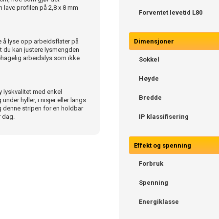
n lave profilen på 2,8 x 8 mm
Forventet levetid L80
 å lyse opp arbeidsflater på
Dimensjoner
 at du kan justere lysmengden
ehagelig arbeidslys som ikke
Sokkel
Høyde
 lyskvalitet med enkel
Bredde
nder hyller, i nisjer eller langs
g denne stripen for en holdbar
r dag.
IP klassifisering
Effekt og spenning
Forbruk
Spenning
Energiklasse