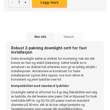
-
+
Legg i kurv
Mer info
Dataark
Robust 2-pakning downlight-sett for fast
installasjon
Dette downlight-settet er utviklet for montering i tak der det
kreves en fast og stabil lysløsning. Settet består av to
armaturer i en diskret hvit utførelse som gir et ryddig uttrykk i
installasjonen. Armaturene er konstruert for faste
installasjoner og kan ikke vippes, noe som sikrer et
konsistent og jevnt lysbilde over tid.
Kompatibilitet med standard lyskilder
Downlight-settet er utformet for å gi deg fleksibilitet ved valg
av lyskilde, da det leveres uten pære. Det er tilpasset for bruk
med både MR16- og GU10-LED-pærer med en standard
diameter på 50 mm, slik at du kan velge lysstyrke og
fargetemperatur som passer ditt spesifikke behov.