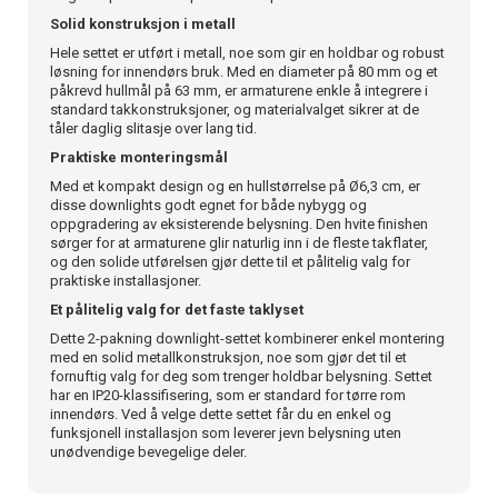
Solid konstruksjon i metall
Hele settet er utført i metall, noe som gir en holdbar og robust
løsning for innendørs bruk. Med en diameter på 80 mm og et
påkrevd hullmål på 63 mm, er armaturene enkle å integrere i
standard takkonstruksjoner, og materialvalget sikrer at de
tåler daglig slitasje over lang tid.
Praktiske monteringsmål
Med et kompakt design og en hullstørrelse på Ø6,3 cm, er
disse downlights godt egnet for både nybygg og
oppgradering av eksisterende belysning. Den hvite finishen
sørger for at armaturene glir naturlig inn i de fleste takflater,
og den solide utførelsen gjør dette til et pålitelig valg for
praktiske installasjoner.
Et pålitelig valg for det faste taklyset
Dette 2-pakning downlight-settet kombinerer enkel montering
med en solid metallkonstruksjon, noe som gjør det til et
fornuftig valg for deg som trenger holdbar belysning. Settet
har en IP20-klassifisering, som er standard for tørre rom
innendørs. Ved å velge dette settet får du en enkel og
funksjonell installasjon som leverer jevn belysning uten
unødvendige bevegelige deler.