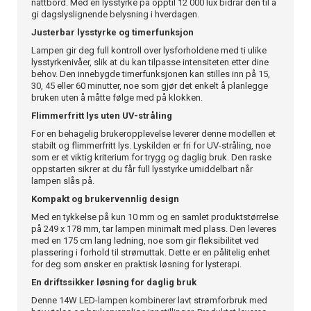
nattbord. Med en lysstyrke på opptil 12 000 lux bidrar den til å
gi dagslyslignende belysning i hverdagen.
Justerbar lysstyrke og timerfunksjon
Lampen gir deg full kontroll over lysforholdene med ti ulike
lysstyrkenivåer, slik at du kan tilpasse intensiteten etter dine
behov. Den innebygde timerfunksjonen kan stilles inn på 15,
30, 45 eller 60 minutter, noe som gjør det enkelt å planlegge
bruken uten å måtte følge med på klokken.
Flimmerfritt lys uten UV-stråling
For en behagelig brukeropplevelse leverer denne modellen et
stabilt og flimmerfritt lys. Lyskilden er fri for UV-stråling, noe
som er et viktig kriterium for trygg og daglig bruk. Den raske
oppstarten sikrer at du får full lysstyrke umiddelbart når
lampen slås på.
Kompakt og brukervennlig design
Med en tykkelse på kun 10 mm og en samlet produktstørrelse
på 249 x 178 mm, tar lampen minimalt med plass. Den leveres
med en 175 cm lang ledning, noe som gir fleksibilitet ved
plassering i forhold til strømuttak. Dette er en pålitelig enhet
for deg som ønsker en praktisk løsning for lysterapi.
En driftssikker løsning for daglig bruk
Denne 14W LED-lampen kombinerer lavt strømforbruk med