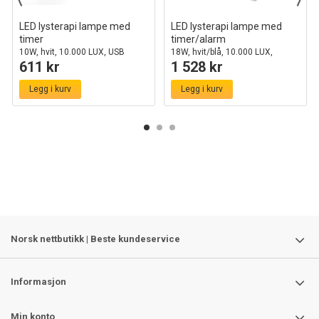
LED lysterapi lampe med
LED lysterapi lampe med
timer
timer/alarm
10W, hvit, 10.000 LUX, USB
18W, hvit/blå, 10.000 LUX,
611 kr
1 528 kr
innebygd batteri
Legg i kurv
Legg i kurv
Norsk nettbutikk | Beste kundeservice
Informasjon
Min konto