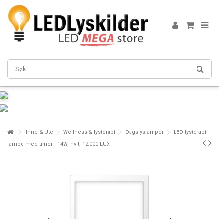
Inne & Ute
Wellness & lysterapi
Dagslyslamper
LED lysterapi
lampe med timer - 14W, hvit, 12.000 LUX