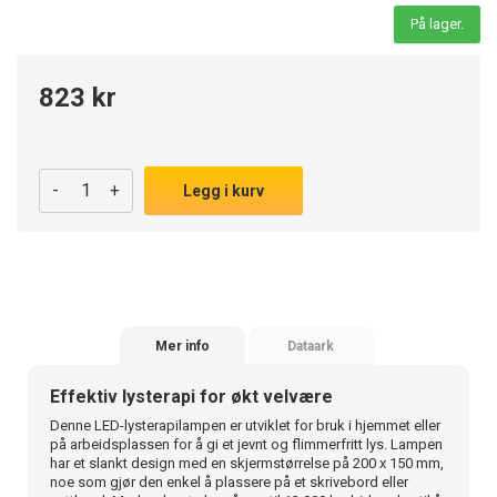
På lager.
823 kr
-
+
Legg i kurv
Mer info
Dataark
Effektiv lysterapi for økt velvære
Denne LED-lysterapilampen er utviklet for bruk i hjemmet eller
på arbeidsplassen for å gi et jevnt og flimmerfritt lys. Lampen
har et slankt design med en skjermstørrelse på 200 x 150 mm,
noe som gjør den enkel å plassere på et skrivebord eller