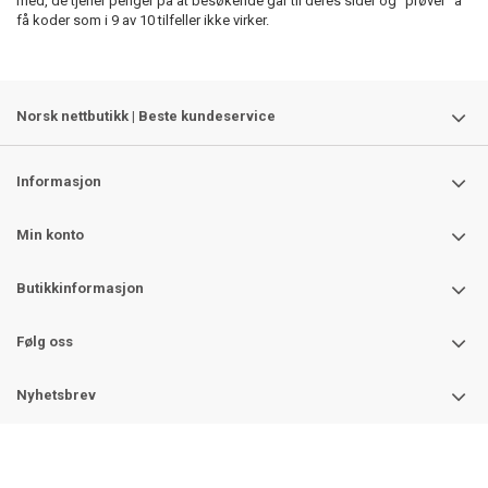
med, de tjener penger på at besøkende går til deres sider og "prøver" å
få koder som i 9 av 10 tilfeller ikke virker.
Norsk nettbutikk | Beste kundeservice
Informasjon
Min konto
Butikkinformasjon
Følg oss
Nyhetsbrev