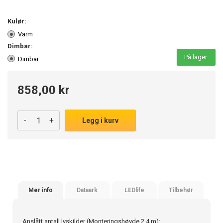
Kulør:
Varm
Dimbar:
På lager.
Dimbar
858,00 kr
-
+
Legg i kurv
Mer info
Dataark
LEDlife
Tilbehør
Anslått antall lyskilder (Monteringshøyde 2,4 m):