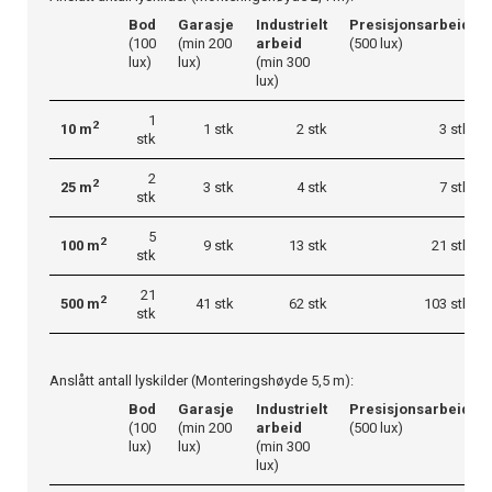
Bod
Garasje
Industrielt
Presisjonsarbeid
(100
(min 200
arbeid
(500 lux)
lux)
lux)
(min 300
lux)
1
2
10 m
1 stk
2 stk
3 stk
stk
2
2
25 m
3 stk
4 stk
7 stk
stk
5
2
100 m
9 stk
13 stk
21 stk
stk
21
2
500 m
41 stk
62 stk
103 stk
stk
Anslått antall lyskilder (Monteringshøyde 5,5 m):
Bod
Garasje
Industrielt
Presisjonsarbeid
(100
(min 200
arbeid
(500 lux)
lux)
lux)
(min 300
lux)