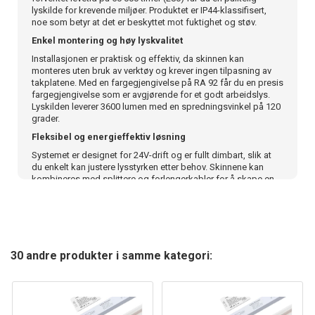
lyskilde for krevende miljøer. Produktet er IP44-klassifisert,
noe som betyr at det er beskyttet mot fuktighet og støv.
Enkel montering og høy lyskvalitet
Installasjonen er praktisk og effektiv, da skinnen kan
monteres uten bruk av verktøy og krever ingen tilpasning av
takplatene. Med en fargegjengivelse på RA 92 får du en presis
fargegjengivelse som er avgjørende for et godt arbeidslys.
Lyskilden leverer 3600 lumen med en spredningsvinkel på 120
grader.
Fleksibel og energieffektiv løsning
Systemet er designet for 24V-drift og er fullt dimbart, slik at
du enkelt kan justere lysstyrken etter behov. Skinnene kan
kombineres med splittere og forlengerkabler for å skape en
skreddersydd installasjon. Med et lavt forbruk på 35W er
dette en kostnadseffektiv løsning for både private og
profesjonelle prosjekter.
En driftssikker belysning for profesjonelle
Denne LED-skinnen kombinerer funksjonalitet med høy
30 andre produkter i samme kategori:
kvalitet, støttet av en 5-års produsentgaranti som gir ekstra
trygghet. Med dimensjoner på 25 x 55 x 1200 mm passer den
perfekt mellom standard takplater. Velg en pålitelig og
effektiv belysning som tåler daglig bruk og gir et profesjonelt
resultat.