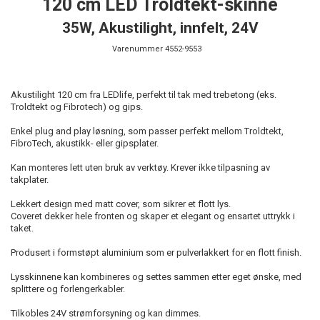
120 cm LED Troldtekt-skinne
35W, Akustilight, innfelt, 24V
Varenummer
4552-9553
Akustilight 120 cm fra LEDlife, perfekt til tak med trebetong (eks.
Troldtekt og Fibrotech) og gips.
Enkel plug and play løsning, som passer perfekt mellom Troldtekt,
FibroTech, akustikk- eller gipsplater.
Kan monteres lett uten bruk av verktøy. Krever ikke tilpasning av
takplater.
Lekkert design med matt cover, som sikrer et flott lys.
Coveret dekker hele fronten og skaper et elegant og ensartet uttrykk i
taket.
Produsert i formstøpt aluminium som er pulverlakkert for en flott finish.
Lysskinnene kan kombineres og settes sammen etter eget ønske, med
splittere og forlengerkabler.
Tilkobles 24V strømforsyning og kan dimmes.