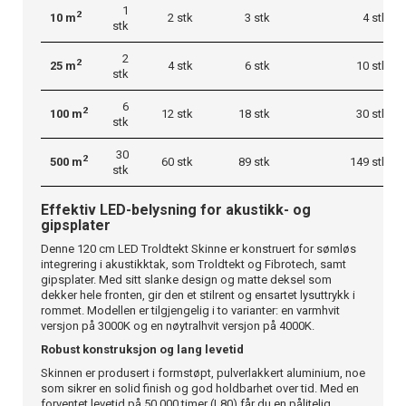
1
2
10 m
2 stk
3 stk
4 stk
stk
2
2
25 m
4 stk
6 stk
10 stk
stk
6
2
100 m
12 stk
18 stk
30 stk
stk
30
2
500 m
60 stk
89 stk
149 stk
stk
Effektiv LED-belysning for akustikk- og
gipsplater
Denne 120 cm LED Troldtekt Skinne er konstruert for sømløs
integrering i akustikktak, som Troldtekt og Fibrotech, samt
gipsplater. Med sitt slanke design og matte deksel som
dekker hele fronten, gir den et stilrent og ensartet lysuttrykk i
rommet. Modellen er tilgjengelig i to varianter: en varmhvit
versjon på 3000K og en nøytralhvit versjon på 4000K.
Robust konstruksjon og lang levetid
Skinnen er produsert i formstøpt, pulverlakkert aluminium, noe
som sikrer en solid finish og god holdbarhet over tid. Med en
forventet levetid på 50 000 timer (L80) får du en pålitelig