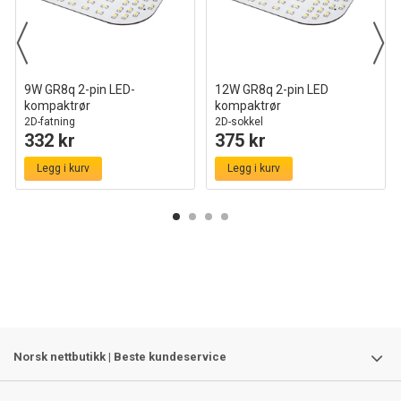
9W GR8q 2-pin LED-
12W GR8q 2-pin LED
kompaktrør
kompaktrør
2D-fatning
2D-sokkel
332 kr
375 kr
Legg i kurv
Legg i kurv
Norsk nettbutikk | Beste kundeservice