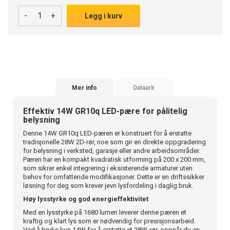
-
+
Legg i kurv
Mer info
Dataark
Effektiv 14W GR10q LED-pære for pålitelig
belysning
Denne 14W GR10q LED-pæren er konstruert for å erstatte
tradisjonelle 28W 2D-rør, noe som gir en direkte oppgradering
for belysning i verksted, garasje eller andre arbeidsområder.
Pæren har en kompakt kvadratisk utforming på 200 x 200 mm,
som sikrer enkel integrering i eksisterende armaturer uten
behov for omfattende modifikasjoner. Dette er en driftssikker
løsning for deg som krever jevn lysfordeling i daglig bruk.
Høy lysstyrke og god energieffektivitet
Med en lysstyrke på 1680 lumen leverer denne pæren et
kraftig og klart lys som er nødvendig for presisjonsarbeid.
Ved å bruke kun 14W for å erstatte et 28W-rør, oppnår du en