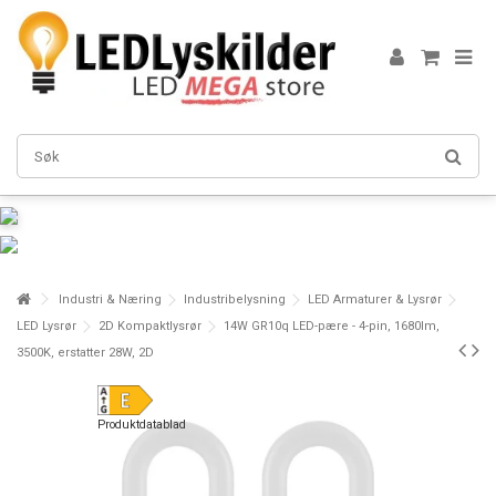
Industri & Næring
Industribelysning
LED Armaturer & Lysrør
LED Lysrør
2D Kompaktlysrør
14W GR10q LED-pære - 4-pin, 1680lm,
3500K, erstatter 28W, 2D
Produktdatablad