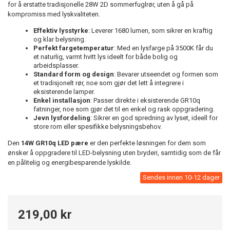
for å erstatte tradisjonelle 28W 2D sommerfuglrør, uten å gå på
kompromiss med lyskvaliteten.
Effektiv lysstyrke
: Leverer 1680 lumen, som sikrer en kraftig
og klar belysning.
Perfekt fargetemperatur
: Med en lysfarge på 3500K får du
et naturlig, varmt hvitt lys ideelt for både bolig og
arbeidsplasser.
Standard form og design
: Bevarer utseendet og formen som
et tradisjonelt rør, noe som gjør det lett å integrere i
eksisterende lamper.
Enkel installasjon
: Passer direkte i eksisterende GR10q
fatninger, noe som gjør det til en enkel og rask oppgradering.
Jevn lysfordeling
: Sikrer en god spredning av lyset, ideell for
store rom eller spesifikke belysningsbehov.
Den
14W GR10q LED pære
er den perfekte løsningen for dem som
ønsker å oppgradere til LED-belysning uten bryderi, samtidig som de får
en pålitelig og energibesparende lyskilde.
Sendes innen 10-12 dager
219,00 kr