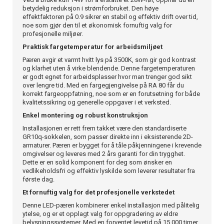
betydelig reduksjon i strømforbruket. Den høye
effektfaktoren på 0.9 sikrer en stabil og effektiv drift over tid,
noe som gjør den til et økonomisk fornuftig valg for
profesjonelle miljøer.
Praktisk fargetemperatur for arbeidsmiljøet
Pæren avgir et varmt hvitt lys på 3500K, som gir god kontrast
og klarhet uten å virke blendende. Denne fargetemperaturen
er godt egnet for arbeidsplasser hvor man trenger god sikt
over lengre tid. Med en fargegjengivelse på RA 80 får du
korrekt fargeoppfatning, noe som er en forutsetning for både
kvalitetssikring og generelle oppgaver i et verksted.
Enkel montering og robust konstruksjon
Installasjonen er rett frem takket være den standardiserte
GR10q-sokkelen, som passer direkte inn i eksisterende 2D-
armaturer. Pæren er bygget for å tåle påkjenningene i krevende
omgivelser og leveres med 2 års garanti for din trygghet.
Dette er en solid komponent for deg som ønsker en
vedlikeholdsfri og effektiv lyskilde som leverer resultater fra
første dag.
Et fornuftig valg for det profesjonelle verkstedet
Denne LED-pæren kombinerer enkel installasjon med pålitelig
ytelse, og er et opplagt valg for oppgradering av eldre
belysningssystemer. Med en forventet levetid på 15 000 timer