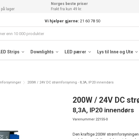
Norges beste priser
 på lager
Frakt fra kun 49 kr.
Vi hjelper gjerne:
21 60 78 50
LED Strips
Downlights
LED pærer
Lys til Inne og Ute
mforsyninger
200W / 24V DC strømforsyning - 8,3A, IP20 innendørs
200W / 24V DC str
8,3A, IP20 innendørs
Varenummer
22155-0
Den kraftige 200W strømforsyningen - 