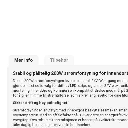
Mer info
Tilbehør
Stabil og pålitelig 200W strømforsyning for innendør
Denne 200W strømforsyningen leverer en stabil 24V DC-utgang med e
gjør den til et solid valg for drift av LED-strips og annen 24V-elektroni
montering innendørs og kommer i en kompakt utførelse med mål på 28 
for å gi en flimmerfri strømtilførsel som sikrer lang levetid for dine tilk
Sikker drift og høy pålitelighet
Strømforsyningen er utstyrt med innebygde beskyttelsesmekanismer m
overtemperatur. Med en effektfaktor på 0,95 er dette en energieffekti
energitap. Den robuste konstruksjonen er basert på kvalitetskompone
tåler daglig belastning uten vedlikeholdsbehov.