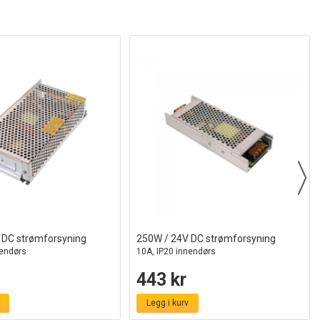
 DC strømforsyning
250W / 24V DC strømforsyning
nendørs
10A, IP20 innendørs
443 kr
Legg i kurv