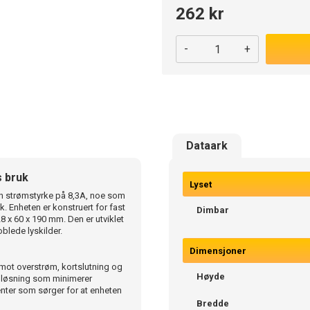
262 kr
-
+
Dataark
s bruk
Lyset
n strømstyrke på 8,3A, noe som
kk. Enheten er konstruert for fast
Dimbar
x 60 x 190 mm. Den er utviklet
oblede lyskilder.
Dimensjoner
ot overstrøm, kortslutning og
Høyde
v løsning som minimerer
nter som sørger for at enheten
Bredde