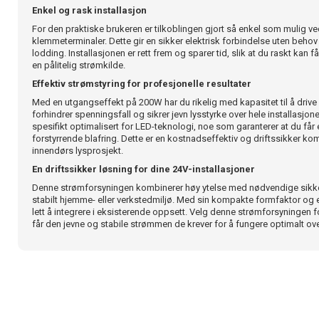
Enkel og rask installasjon
For den praktiske brukeren er tilkoblingen gjort så enkel som mulig ved
klemmeterminaler. Dette gir en sikker elektrisk forbindelse uten behov 
lodding. Installasjonen er rett frem og sparer tid, slik at du raskt kan f
en pålitelig strømkilde.
Effektiv strømstyring for profesjonelle resultater
Med en utgangseffekt på 200W har du rikelig med kapasitet til å drive
forhindrer spenningsfall og sikrer jevn lysstyrke over hele installasj
spesifikt optimalisert for LED-teknologi, noe som garanterer at du får e
forstyrrende blafring. Dette er en kostnadseffektiv og driftssikker ko
innendørs lysprosjekt.
En driftssikker løsning for dine 24V-installasjoner
Denne strømforsyningen kombinerer høy ytelse med nødvendige sikker
stabilt hjemme- eller verkstedmiljø. Med sin kompakte formfaktor og e
lett å integrere i eksisterende oppsett. Velg denne strømforsyningen f
får den jevne og stabile strømmen de krever for å fungere optimalt over