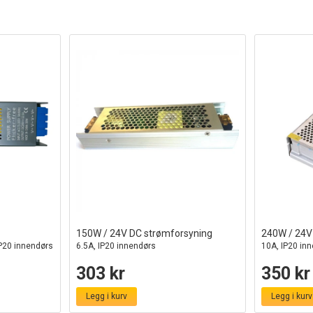
150W / 24V DC strømforsyning
240W / 24V
 IP20 innendørs
6.5A, IP20 innendørs
10A, IP20 in
303 kr
350 kr
Legg i kurv
Legg i kurv