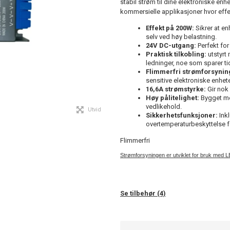
stabil strøm til dine elektroniske en
kommersielle applikasjoner hvor effek
Effekt på 200W:
Sikrer at en
selv ved høy belastning.
24V DC-utgang:
Perfekt for
Praktisk tilkobling:
utstyrt
ledninger, noe som sparer t
Flimmerfri strømforsynin
sensitive elektroniske enhete
16,6A strømstyrke:
Gir nok 
Høy pålitelighet:
Bygget med
vedlikehold.
Utvid
Sikkerhetsfunksjoner:
Inkl
overtemperaturbeskyttelse for
Flimmerfri
Strømforsyningen er utviklet for bruk med L
Se tilbehør (4)