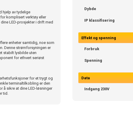
Dybde
 hjelp av tydelige
for komplisert verktøy eller
IP klassifisering
å dine LED-prosjekter i drift med
Effekt og spenning
 flere enheter samtidig, noe som
onen. Denne strømforsyningen er
Forbruk
t stabilt lysbilde uten
mponent for ethvert seriøst
Spenning
Data
hetsfunksjoner for et trygt og
nkle terminaltilkobling er den
or å sikre at dine LED-løsninger
Indgang 230V
 tid.