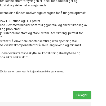
heter. Denne strømforsyningen er ideell for både boliger og
tivitet og sikkerhet er avgjørende.
hetene dine får den nødvendige energien for å fungere optimalt,
 24V LED-strips og LED-pærer.
 med klemmeterminaler som muliggjør rask og enkel tilkobling av
id og problemer.
g:
Sikrer en konstant og stabil strøm uten flimring, perfekt for
r.
strøm til å drive flere enheter samtidig uten spenningsfall.
 kvalitetskomponenter for å sikre lang levetid og minimalt
uderer overstrømsbeskyttelse, kortslutningsbeskyttelse og
 å sikre sikker drift.
ED, for annen bruk kan funksjonaliteten ikke garanteres.
På lager.