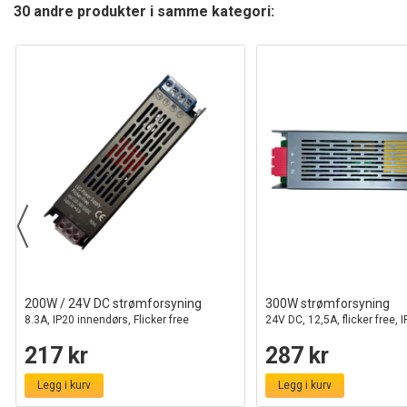
30 andre produkter i samme kategori:
200W / 24V DC strømforsyning
300W strømforsyning
8.3A, IP20 innendørs, Flicker free
24V DC, 12,5A, flicker free,
217 kr
287 kr
Legg i kurv
Legg i kurv