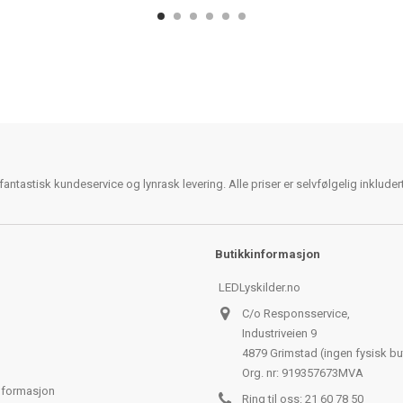
antastisk kundeservice og lynrask levering. Alle priser er selvfølgelig inklude
Butikkinformasjon
LEDLyskilder.no
C/o Responsservice,
Industriveien 9
4879 Grimstad (ingen fysisk bu
Org. nr: 919357673MVA
nformasjon
Ring til oss:
21 60 78 50