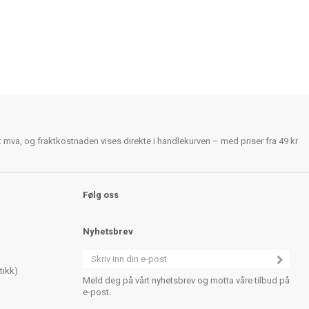
rt mva, og fraktkostnaden vises direkte i handlekurven – med priser fra 49 kr
Følg oss
Nyhetsbrev
tikk)
Meld deg på vårt nyhetsbrev og motta våre tilbud på
e-post.