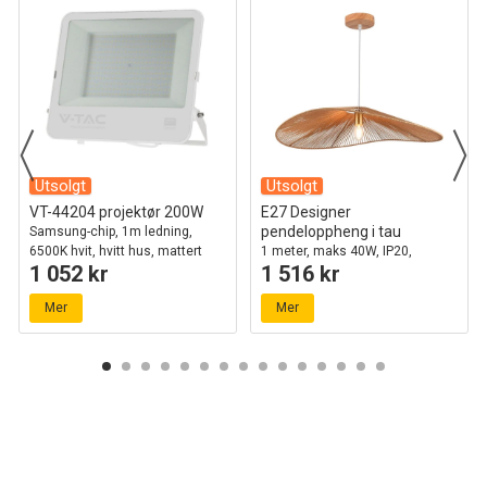
Utsolgt
Utsolgt
VT-44204 projektør 200W
E27 Designer
pendeloppheng i tau
Samsung-chip, 1m ledning,
6500K hvit, hvitt hus, mattert
1 meter, maks 40W, IP20,
1 052 kr
1 516 kr
glass, IP65
Ø80cm, 2 års garanti
Mer
Mer