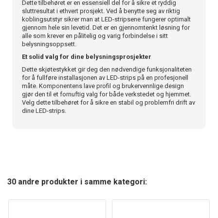
Dette tilbehøret er en essensiell del for å sikre et ryddig
sluttresultat i ethvert prosjekt. Ved å benytte seg av riktig
koblingsutstyr sikrer man at LED-stripsene fungerer optimalt
gjennom hele sin levetid. Det er en gjennomtenkt løsning for
alle som krever en pålitelig og varig forbindelse i sitt
belysningsoppsett.
Et solid valg for dine belysningsprosjekter
Dette skjøtestykket gir deg den nødvendige funksjonaliteten
for å fullføre installasjonen av LED-strips på en profesjonell
måte. Komponentens lave profil og brukervennlige design
gjør den til et fornuftig valg for både verkstedet og hjemmet.
Velg dette tilbehøret for å sikre en stabil og problemfri drift av
dine LED-strips.
30 andre produkter i samme kategori: