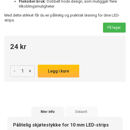
Fleksibel bruk:
Dobbelt hode design, som muliggjør flere
tilkoblingsmuligheter.
Med dette stikket får du en pålitelig og praktisk løsning for dine LED-
strips.
På lager.
24 kr
-
+
Legg i kurv
Mer info
Dataark
Pålitelig skjøtestykke for 10 mm LED-strips