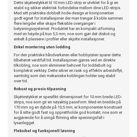
Dette skjøtestykket til 10 mm LED-strip er utviklet for å gi en
stabil og sikker elektrisk forbindelse mellom dine LED-strips.
Med sitt praktiske dobbelt hode-design er komponenten
godt egnet for installasjoner der man trenger å koble sammen
flere lengder eller skape fleksible overganger i
belysningssystemet. Produktet har en kompakt utforming
med en høyde på kun 5,3 mm, noe som gjør det diskré og
enkelt å plassere i profiler eller skjulte installasjoner.
Enkel montering uten lodding
For den praktiske håndverkeren eller hobbyisten sparer dette
tilbehøret verdifull tid. Installasjonen gjøres ved en direkte
tilkobling, noe som eliminerer behovet for loddebolt og
komplekst verktøy. Dette sikrer en rask og effektiv arbeidsflyt,
samtidig som den mekaniske koblingen holder seg stabil
over tid.
Robust og presis tilpasning
Skjøtestykket er spesifikt dimensjonert for 10 mm brede LED-
strips, noe som gir en nøyaktig passform. Med en bredde på
170 mm og en dybde på 10,5 mm, er komponenten konstruert
for å sitte godt fast og opprettholde god kontakt, noe som er
avgjørende for å unngå flimring eller spenningsfall i
lysanlegget.
Fleksibel og funksjonell løsning