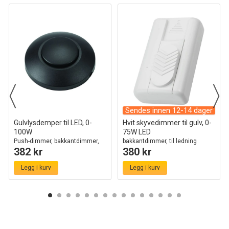
Sendes innen 12-14 dager
Gulvlysdemper til LED, 0-
Hvit skyvedimmer til gulv, 0-
100W
75W LED
Push-dimmer, bakkantdimmer,
bakkantdimmer, til ledning
382 kr
380 kr
sort
Legg i kurv
Legg i kurv