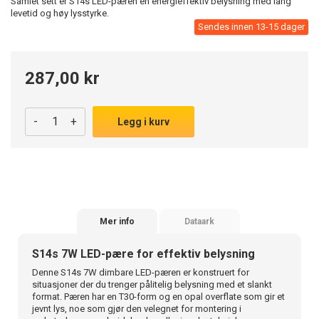
Samlet sett er S14s LED-pæren en energieffektiv belysning med lang
levetid og høy lysstyrke.
Sendes innen 13-15 dager
287,00 kr
-
+
Legg i kurv
Mer info
Dataark
S14s 7W LED-pære for effektiv belysning
Denne S14s 7W dimbare LED-pæren er konstruert for
situasjoner der du trenger pålitelig belysning med et slankt
format. Pæren har en T30-form og en opal overflate som gir et
jevnt lys, noe som gjør den velegnet for montering i