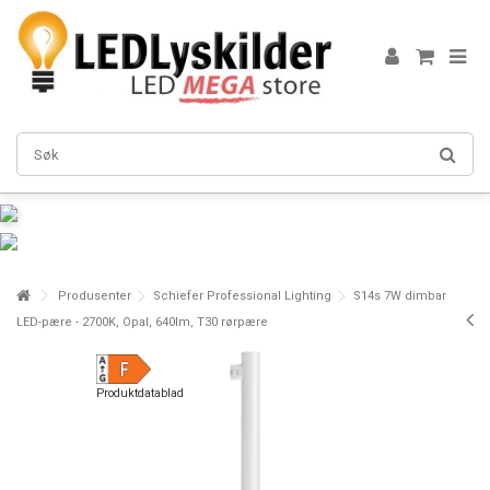
Produsenter
Schiefer Professional Lighting
S14s 7W dimbar
LED-pære - 2700K, Opal, 640lm, T30 rørpære
Produktdatablad