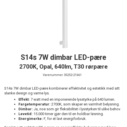
S14s 7W dimbar LED-pære
2700K, Opal, 640lm, T30 rørpære
Varenummer
35252-21661
S14s 7W dimbar LED-pære kombinerer effektivitet og estetikk med sitt
slanke design og varme lys.
Effekt:
7 watt med en imponerende lysstyrke på 640 lumen.
Fargetemperatur:
2700K, som skaper en varmhvit belysning.
Dimbar:
Ja, noe som gir fleksibilitet i lysstyrken til ulike behov.
Levetid:
15.000 timer gjør den til en holdbar løsning.
Energimerke:
F, for et lavt energiforbruk.