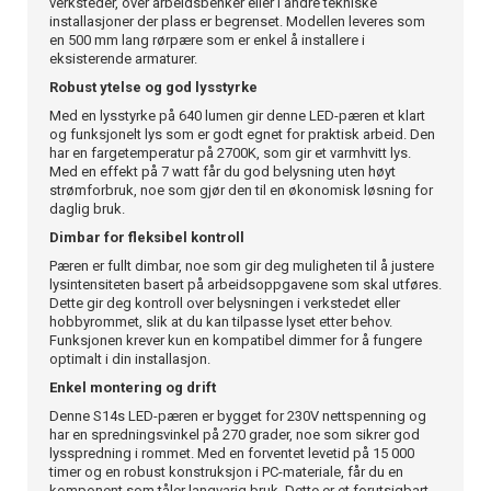
verksteder, over arbeidsbenker eller i andre tekniske
installasjoner der plass er begrenset. Modellen leveres som
en 500 mm lang rørpære som er enkel å installere i
eksisterende armaturer.
Robust ytelse og god lysstyrke
Med en lysstyrke på 640 lumen gir denne LED-pæren et klart
og funksjonelt lys som er godt egnet for praktisk arbeid. Den
har en fargetemperatur på 2700K, som gir et varmhvitt lys.
Med en effekt på 7 watt får du god belysning uten høyt
strømforbruk, noe som gjør den til en økonomisk løsning for
daglig bruk.
Dimbar for fleksibel kontroll
Pæren er fullt dimbar, noe som gir deg muligheten til å justere
lysintensiteten basert på arbeidsoppgavene som skal utføres.
Dette gir deg kontroll over belysningen i verkstedet eller
hobbyrommet, slik at du kan tilpasse lyset etter behov.
Funksjonen krever kun en kompatibel dimmer for å fungere
optimalt i din installasjon.
Enkel montering og drift
Denne S14s LED-pæren er bygget for 230V nettspenning og
har en spredningsvinkel på 270 grader, noe som sikrer god
lysspredning i rommet. Med en forventet levetid på 15 000
timer og en robust konstruksjon i PC-materiale, får du en
komponent som tåler langvarig bruk. Dette er et forutsigbart