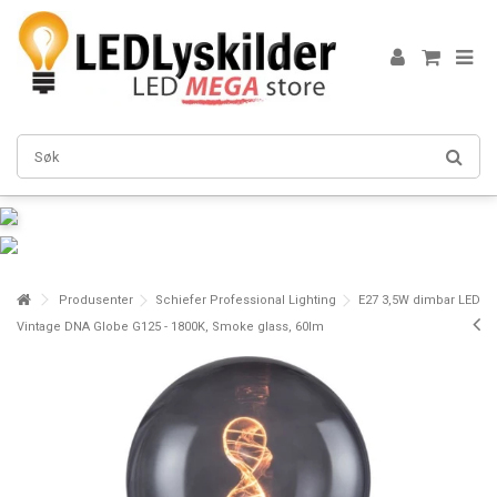
Produsenter
Schiefer Professional Lighting
E27 3,5W dimbar LED
Vintage DNA Globe G125 - 1800K, Smoke glass, 60lm