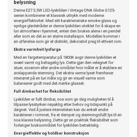
belysning
Denne E27 3,5W LED-lyskilden i Vintage DNA Globe G125-
serien kombinerer et klassisk uttrykk med moderne
energieffektivitet. Med sitt karakteristiske smoke-glass og
synlige glødetråder er denne lyskilden utviklet for å skape en
lun atmosfære i hjemmet, enten den brukes alene i en pendel
eller som en del av en større installasjon. Modellen kommer i
en utførelse som gir et distinkt, dekorativt preg til ethvert rom.
Ekstra varmhvit lysfarge
Med en fargetemperatur på 1800K avgir denne lyskilden et
svært varmt og behagelig lys. Dette gjør den velegnet for
stuer, soverom eller andre områder hvor målet er å etablere en
avslappende stemning. Det ekstra varme lyset fremhever
interiøret på en lun måte og gir en visuell varme som
balanserer godt med det mørke glasset.
Full dimbarhet for fleksibilitet
Lyskilden er fullt dimbar, noe som gir deg muligheten til å
tilpasse lysstyrken nøyaktig etter behov og tidspunkt på
døgnet. Ved å justere intensiteten kan du enkelt endre
karakteren i rommet, fra et dempet og stemningsfullt lys til en
noe klarere belysning. Dette gir en praktisk fleksibilitet som
forlenger bruksområdet for lyskilden betraktelig.
Energieffektiv og holdbar konstruksjon