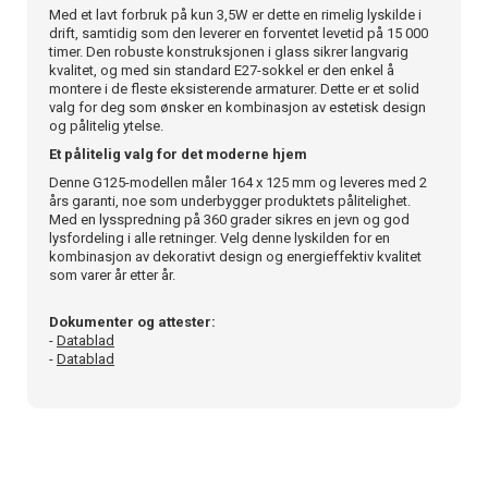
Med et lavt forbruk på kun 3,5W er dette en rimelig lyskilde i
drift, samtidig som den leverer en forventet levetid på 15 000
timer. Den robuste konstruksjonen i glass sikrer langvarig
kvalitet, og med sin standard E27-sokkel er den enkel å
montere i de fleste eksisterende armaturer. Dette er et solid
valg for deg som ønsker en kombinasjon av estetisk design
og pålitelig ytelse.
Et pålitelig valg for det moderne hjem
Denne G125-modellen måler 164 x 125 mm og leveres med 2
års garanti, noe som underbygger produktets pålitelighet.
Med en lysspredning på 360 grader sikres en jevn og god
lysfordeling i alle retninger. Velg denne lyskilden for en
kombinasjon av dekorativt design og energieffektiv kvalitet
som varer år etter år.
Dokumenter og attester:
-
Datablad
-
Datablad