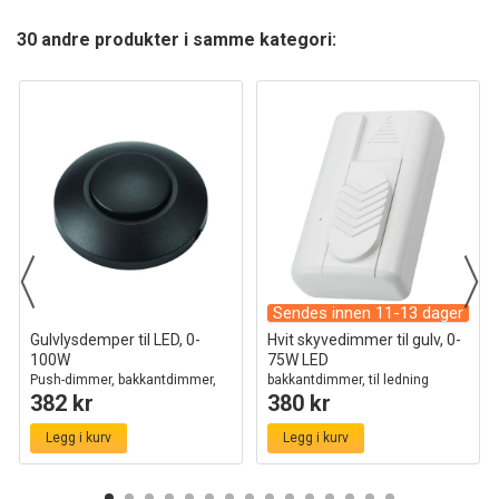
30 andre produkter i samme kategori:
Sendes innen 11-13 dager
Gulvlysdemper til LED, 0-
Hvit skyvedimmer til gulv, 0-
100W
75W LED
Push-dimmer, bakkantdimmer,
bakkantdimmer, til ledning
382 kr
380 kr
sort
Legg i kurv
Legg i kurv