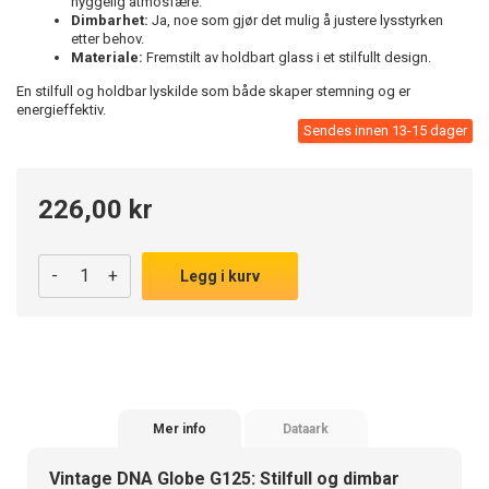
hyggelig atmosfære.
Dimbarhet:
Ja, noe som gjør det mulig å justere lysstyrken
etter behov.
Materiale:
Fremstilt av holdbart glass i et stilfullt design.
En stilfull og holdbar lyskilde som både skaper stemning og er
energieffektiv.
Sendes innen 13-15 dager
226,00 kr
-
+
Legg i kurv
Mer info
Dataark
Vintage DNA Globe G125: Stilfull og dimbar