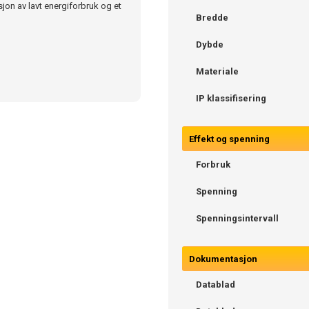
jon av lavt energiforbruk og et
Bredde
Dybde
Materiale
IP klassifisering
Effekt og spenning
Forbruk
Spenning
Spenningsintervall
Dokumentasjon
Datablad