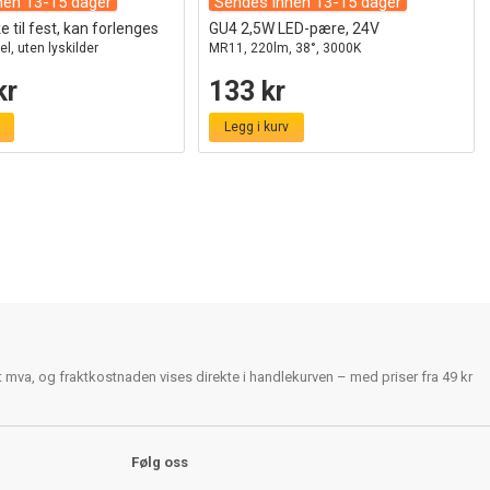
nen 13-15 dager
Sendes innen 13-15 dager
 til fest, kan forlenges
GU4 2,5W LED-pære, 24V
el, uten lyskilder
MR11, 220lm, 38°, 3000K
kr
133 kr
Legg i kurv
rt mva, og fraktkostnaden vises direkte i handlekurven – med priser fra 49 kr
Følg oss