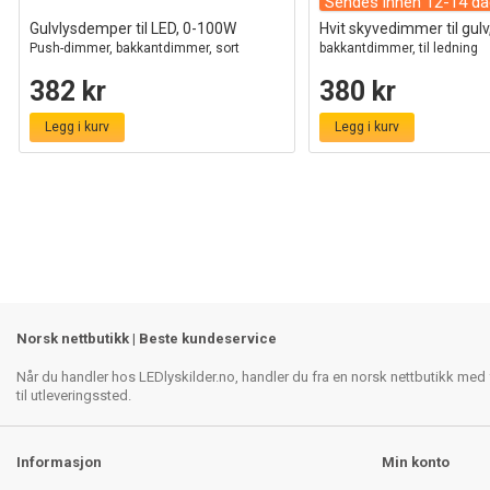
Sendes innen 12-14 da
Gulvlysdemper til LED, 0-100W
Hvit skyvedimmer til gul
Push-dimmer, bakkantdimmer, sort
bakkantdimmer, til ledning
382 kr
380 kr
Legg i kurv
Legg i kurv
Norsk nettbutikk | Beste kundeservice
Når du handler hos LEDlyskilder.no, handler du fra en norsk nettbutikk med f
til utleveringssted.
Informasjon
Min konto