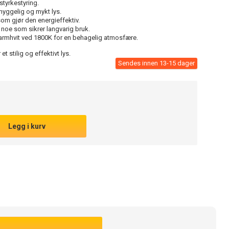
sstyrkestyring.
hyggelig og mykt lys.
om gjør den energieffektiv.
 noe som sikrer langvarig bruk.
armhvit ved 1800K for en behagelig atmosfære.
t stilig og effektivt lys.
Sendes innen 13-15 dager
Legg i kurv