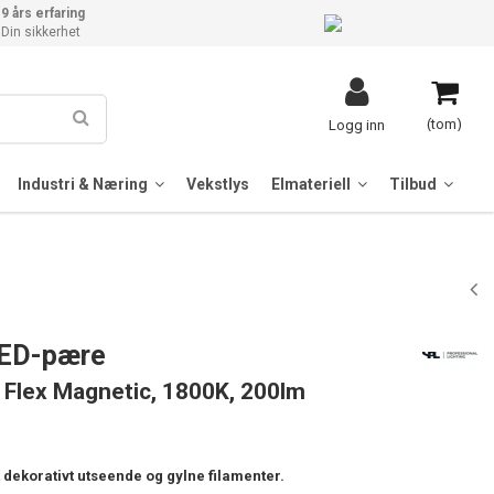
9 års erfaring
Din sikkerhet
(tom)
Logg inn
Industri & Næring
Vekstlys
Elmateriell
Tilbud
LED-pære
 Flex Magnetic, 1800K, 200lm
dekorativt utseende og gylne filamenter.