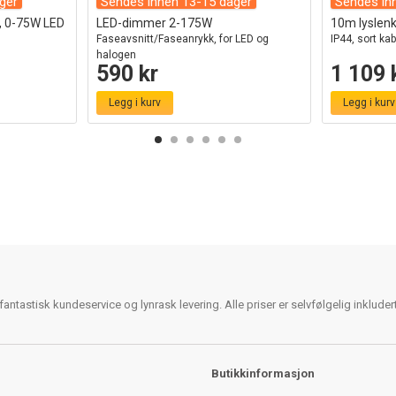
ger
Sendes innen 13-15 dager
Sendes in
v, 0-75W LED
LED-dimmer 2-175W
10m lyslenke
Faseavsnitt/Faseanrykk, for LED og
IP44, sort kab
halogen
590 kr
1 109 
Legg i kurv
Legg i kurv
antastisk kundeservice og lynrask levering. Alle priser er selvfølgelig inklude
Butikkinformasjon