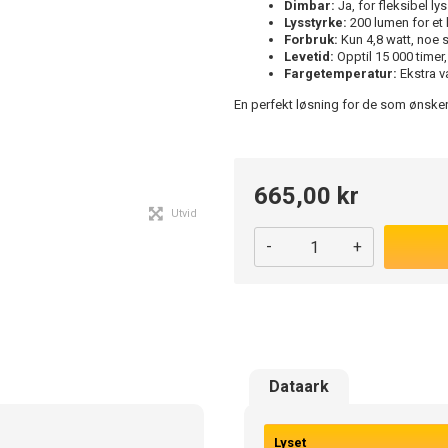
Dimbar:
Ja, for fleksibel ly
Lysstyrke:
200 lumen for et 
Forbruk:
Kun 4,8 watt, noe s
Levetid:
Opptil 15 000 timer,
Fargetemperatur:
Ekstra v
En perfekt løsning for de som ønsker e
665,00 kr
Utvid
-
+
Dataark
Lyset