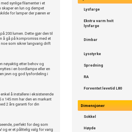
ed synlige filamenter i et
om skaper en lun og dempet
Lysfarge
kilde for lamper der pæren er
Ekstra varm hvit
lysfarge
på 200 lumen. Dette gjør den til
ten å gå på kompromiss med et
Dimbar
 noe som sikrer langvarig drift
Lysstyrke
ken nøyaktig etter behov og
Spredning
nyttes i en bordlampe eller en
n jevn og god lysfordeling i
RA
Forventet levetid L80
nkel å installere i eksisterende
45 x 145 mm har den en markant
ed 2 års garanti for din
Dimensjoner
Sokkel
eende, perfekt for deg som
Høyde
 og er et pålitelig valg for varig