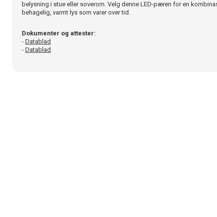
belysning i stue eller soverom. Velg denne LED-pæren for en kombinas
behagelig, varmt lys som varer over tid.
Dokumenter og attester:
-
Datablad
-
Datablad