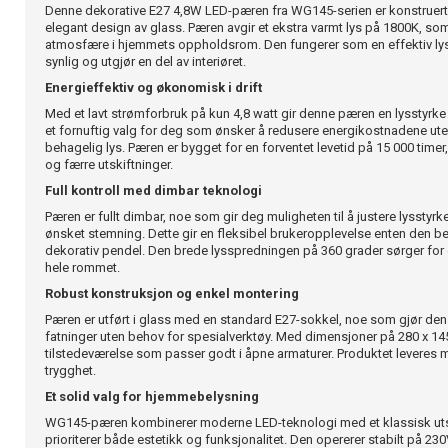
Denne dekorative E27 4,8W LED-pæren fra WG145-serien er konstruert m
elegant design av glass. Pæren avgir et ekstra varmt lys på 1800K, s
atmosfære i hjemmets oppholdsrom. Den fungerer som en effektiv lys
synlig og utgjør en del av interiøret.
Energieffektiv og økonomisk i drift
Med et lavt strømforbruk på kun 4,8 watt gir denne pæren en lysstyrke 
et fornuftig valg for deg som ønsker å redusere energikostnadene u
behagelig lys. Pæren er bygget for en forventet levetid på 15 000 timer,
og færre utskiftninger.
Full kontroll med dimbar teknologi
Pæren er fullt dimbar, noe som gir deg muligheten til å justere lysstyr
ønsket stemning. Dette gir en fleksibel brukeropplevelse enten den be
dekorativ pendel. Den brede lysspredningen på 360 grader sørger for e
hele rommet.
Robust konstruksjon og enkel montering
Pæren er utført i glass med en standard E27-sokkel, noe som gjør den e
fatninger uten behov for spesialverktøy. Med dimensjoner på 280 x 1
tilstedeværelse som passer godt i åpne armaturer. Produktet leveres m
trygghet.
Et solid valg for hjemmebelysning
WG145-pæren kombinerer moderne LED-teknologi med et klassisk uts
prioriterer både estetikk og funksjonalitet. Den opererer stabilt på 230V