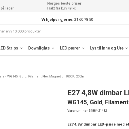
Norges beste priser
 på lager
Frakt fra kun 49 kr.
Vi hjelper gjerne:
21 60 78 50
LED Strips
Downlights
LED pærer
Lys til Inne og Ute
re - WG145, Gold, Filament Flex Magnetic, 1800K, 200lm
E27 4,8W dimbar 
WG145, Gold, Filament
Varenummer
34884-21432
E27 4,8W dimbar LED-pære med et 