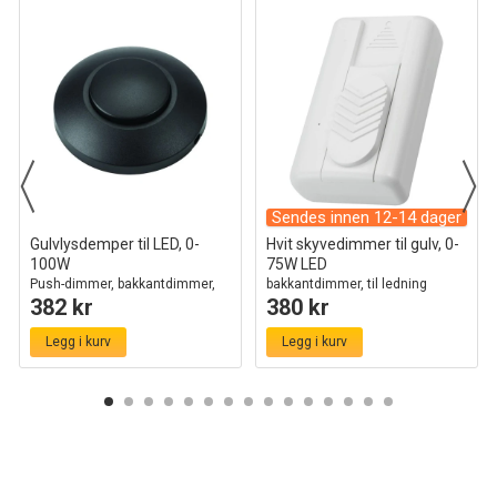
Sendes innen 12-14 dager
Gulvlysdemper til LED, 0-
Hvit skyvedimmer til gulv, 0-
100W
75W LED
Push-dimmer, bakkantdimmer,
bakkantdimmer, til ledning
382 kr
380 kr
sort
Legg i kurv
Legg i kurv