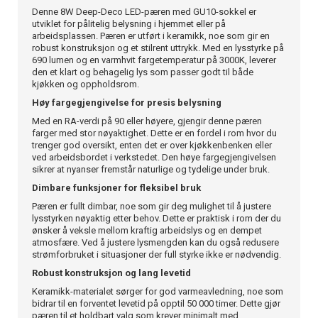
Denne 8W Deep-Deco LED-pæren med GU10-sokkel er
utviklet for pålitelig belysning i hjemmet eller på
arbeidsplassen. Pæren er utført i keramikk, noe som gir en
robust konstruksjon og et stilrent uttrykk. Med en lysstyrke på
690 lumen og en varmhvit fargetemperatur på 3000K, leverer
den et klart og behagelig lys som passer godt til både
kjøkken og oppholdsrom.
Høy fargegjengivelse for presis belysning
Med en RA-verdi på 90 eller høyere, gjengir denne pæren
farger med stor nøyaktighet. Dette er en fordel i rom hvor du
trenger god oversikt, enten det er over kjøkkenbenken eller
ved arbeidsbordet i verkstedet. Den høye fargegjengivelsen
sikrer at nyanser fremstår naturlige og tydelige under bruk.
Dimbare funksjoner for fleksibel bruk
Pæren er fullt dimbar, noe som gir deg mulighet til å justere
lysstyrken nøyaktig etter behov. Dette er praktisk i rom der du
ønsker å veksle mellom kraftig arbeidslys og en dempet
atmosfære. Ved å justere lysmengden kan du også redusere
strømforbruket i situasjoner der full styrke ikke er nødvendig.
Robust konstruksjon og lang levetid
Keramikk-materialet sørger for god varmeavledning, noe som
bidrar til en forventet levetid på opptil 50 000 timer. Dette gjør
pæren til et holdbart valg som krever minimalt med