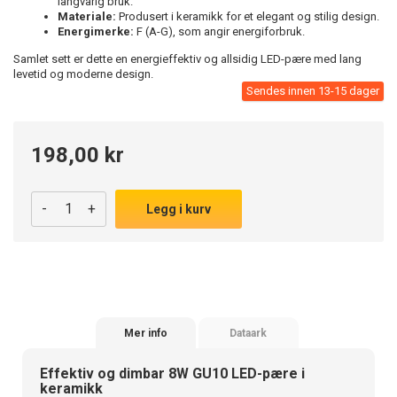
langvarig bruk.
Materiale:
Produsert i keramikk for et elegant og stilig design.
Energimerke:
F (A-G), som angir energiforbruk.
Samlet sett er dette en energieffektiv og allsidig LED-pære med lang
levetid og moderne design.
Sendes innen 13-15 dager
198,00 kr
-
+
Legg i kurv
Mer info
Dataark
Effektiv og dimbar 8W GU10 LED-pære i
keramikk