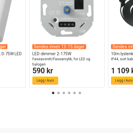
ger
Sendes innen 13-15 dager
Sendes in
v, 0-75W LED
LED-dimmer 2-175W
10m lyslenke
Faseavsnitt/Faseanrykk, for LED og
IP44, sort kab
halogen
590 kr
1 109 
Legg i kurv
Legg i kurv