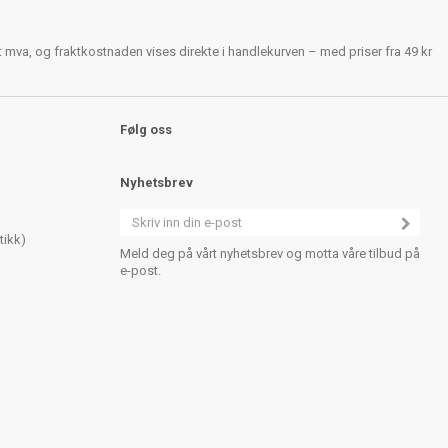
rt mva, og fraktkostnaden vises direkte i handlekurven – med priser fra 49 kr
Følg oss
Nyhetsbrev
tikk)
Meld deg på vårt nyhetsbrev og motta våre tilbud på
e-post.