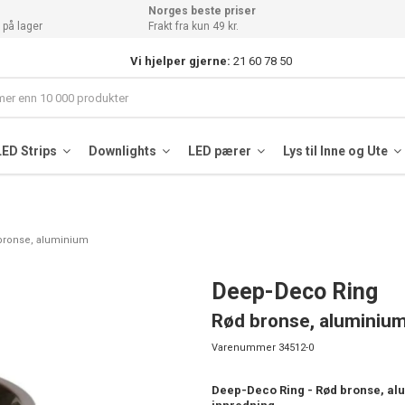
Norges beste priser
 på lager
Frakt fra kun 49 kr.
Vi hjelper gjerne:
21 60 78 50
LED Strips
Downlights
LED pærer
Lys til Inne og Ute
bronse, aluminium
Deep-Deco Ring
Rød bronse, aluminiu
Varenummer
34512-0
Deep-Deco Ring - Rød bronse, alum