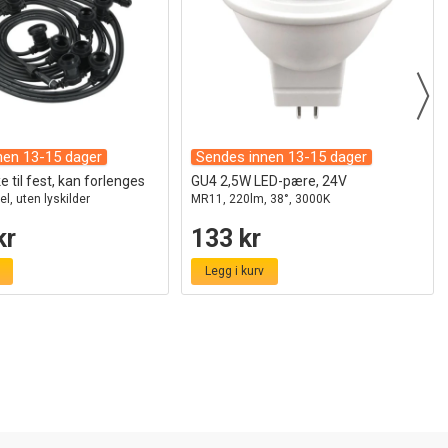
nen 13-15 dager
Sendes innen 13-15 dager
 til fest, kan forlenges
GU4 2,5W LED-pære, 24V
el, uten lyskilder
MR11, 220lm, 38°, 3000K
kr
133 kr
Legg i kurv