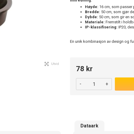
innredning.
Høyde:
16 cm, som passer pe
Bredde:
50 cm, som gjør den
Dybde:
50 cm, som gir en so
Materiale:
Fremstilt i holdb
IP-klassifisering:
IP20, des
En unik kombinasjon av design og funks
Utvid
78 kr
-
+
Dataark