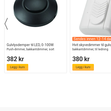
Sendes innen 12-14 da
Gulvlysdemper til LED, 0-100W
Hvit skyvedimmer til gul
Push-dimmer, bakkantdimmer, sort
bakkantdimmer, til ledning
382 kr
380 kr
Legg i kurv
Legg i kurv