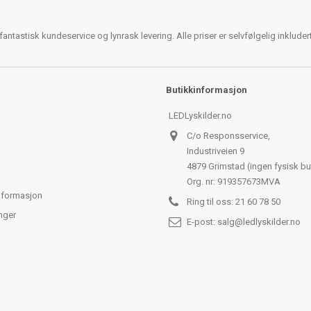
antastisk kundeservice og lynrask levering. Alle priser er selvfølgelig inklude
Butikkinformasjon
LEDLyskilder.no
C/o Responsservice,
Industriveien 9
4879 Grimstad (ingen fysisk bu
Org. nr: 919357673MVA
nformasjon
Ring til oss:
21 60 78 50
nger
E-post:
salg@ledlyskilder.no