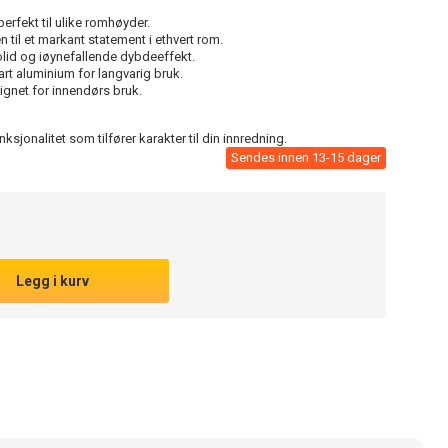
rfekt til ulike romhøyder.
 til et markant statement i ethvert rom.
lid og iøynefallende dybdeeffekt.
art aluminium for langvarig bruk.
ignet for innendørs bruk.
jonalitet som tilfører karakter til din innredning.
Sendes innen 13-15 dager
Legg i kurv