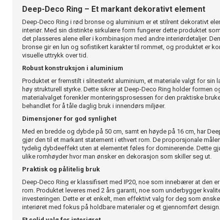
Deep-Deco Ring – Et markant dekorativt element
Deep-Deco Ring i rød bronse og aluminium er et stilrent dekorativt el
interiør. Med sin distinkte sirkulære form fungerer dette produktet so
det plasseres alene eller i kombinasjon med andre interiørdetaljer. De
bronse gir en lun og sofistikert karakter til rommet, og produktet er ko
visuelle uttrykk over tid.
Robust konstruksjon i aluminium
Produktet er fremstilt i slitesterkt aluminium, et materiale valgt for s
høy strukturell styrke. Dette sikrer at Deep-Deco Ring holder formen 
materialvalget forenkler monteringsprosessen for den praktiske bruke
behandlet for å tåle daglig bruk i innendørs miljøer.
Dimensjoner for god synlighet
Med en bredde og dybde på 50 cm, samt en høyde på 16 cm, har Dee
gjør den til et markant statement i ethvert rom. De proporsjonale måle
tydelig dybdeeffekt uten at elementet føles for dominerende. Dette gj
ulike romhøyder hvor man ønsker en dekorasjon som skiller seg ut.
Praktisk og pålitelig bruk
Deep-Deco Ring er klassifisert med IP20, noe som innebærer at den er
rom. Produktet leveres med 2 års garanti, noe som underbygger kvalite
investeringen. Dette er et enkelt, men effektivt valg for deg som ønsk
interiøret med fokus på holdbare materialer og et gjennomført design
Et solid valg for interiøret