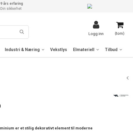
9 års erfaring
Din sikkerhet
(tom)
Logg inn
Industri & Næring
Vekstlys
Elmateriell
Tilbud
m
inium er et stilig dekorativt element til moderne