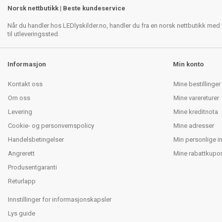
Norsk nettbutikk | Beste kundeservice
Når du handler hos LEDlyskilder.no, handler du fra en norsk nettbutikk med f
til utleveringssted.
Informasjon
Min konto
Kontakt oss
Mine bestillinger
Om oss
Mine varereturer
Levering
Mine kreditnota
Cookie- og personvernspolicy
Mine adresser
Handelsbetingelser
Min personlige i
Angrerett
Mine rabattkupo
Produsentgaranti
Returlapp
Innstillinger for informasjonskapsler
Lys guide