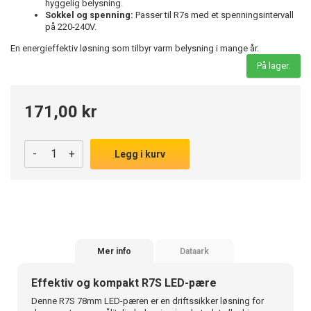
hyggelig belysning.
Sokkel og spenning:
Passer til R7s med et spenningsintervall
på 220-240V.
En energieffektiv løsning som tilbyr varm belysning i mange år.
På lager.
171,00 kr
-
+
Legg i kurv
Mer info
Dataark
Effektiv og kompakt R7S LED-pære
Denne R7S 78mm LED-pæren er en driftssikker løsning for