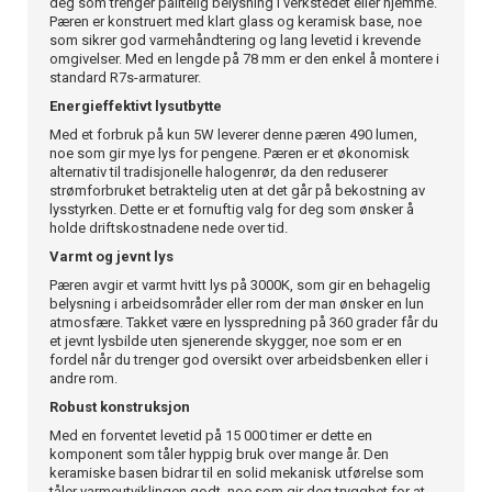
deg som trenger pålitelig belysning i verkstedet eller hjemme.
Pæren er konstruert med klart glass og keramisk base, noe
som sikrer god varmehåndtering og lang levetid i krevende
omgivelser. Med en lengde på 78 mm er den enkel å montere i
standard R7s-armaturer.
Energieffektivt lysutbytte
Med et forbruk på kun 5W leverer denne pæren 490 lumen,
noe som gir mye lys for pengene. Pæren er et økonomisk
alternativ til tradisjonelle halogenrør, da den reduserer
strømforbruket betraktelig uten at det går på bekostning av
lysstyrken. Dette er et fornuftig valg for deg som ønsker å
holde driftskostnadene nede over tid.
Varmt og jevnt lys
Pæren avgir et varmt hvitt lys på 3000K, som gir en behagelig
belysning i arbeidsområder eller rom der man ønsker en lun
atmosfære. Takket være en lysspredning på 360 grader får du
et jevnt lysbilde uten sjenerende skygger, noe som er en
fordel når du trenger god oversikt over arbeidsbenken eller i
andre rom.
Robust konstruksjon
Med en forventet levetid på 15 000 timer er dette en
komponent som tåler hyppig bruk over mange år. Den
keramiske basen bidrar til en solid mekanisk utførelse som
tåler varmeutviklingen godt, noe som gir deg trygghet for at