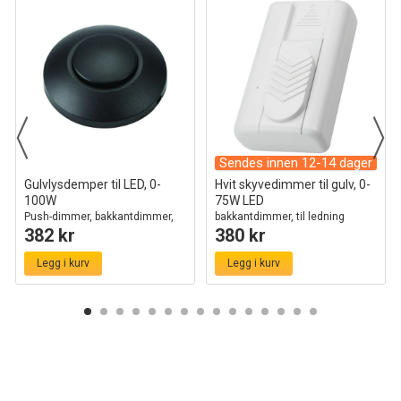
Sendes innen 12-14 dager
Gulvlysdemper til LED, 0-
Hvit skyvedimmer til gulv, 0-
100W
75W LED
Push-dimmer, bakkantdimmer,
bakkantdimmer, til ledning
382 kr
380 kr
sort
Legg i kurv
Legg i kurv