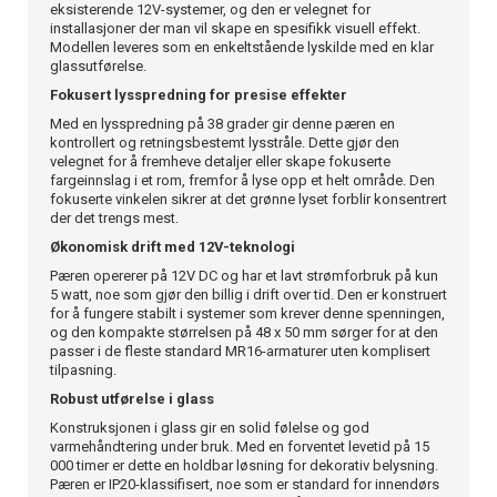
eksisterende 12V-systemer, og den er velegnet for
installasjoner der man vil skape en spesifikk visuell effekt.
Modellen leveres som en enkeltstående lyskilde med en klar
glassutførelse.
Fokusert lysspredning for presise effekter
Med en lysspredning på 38 grader gir denne pæren en
kontrollert og retningsbestemt lysstråle. Dette gjør den
velegnet for å fremheve detaljer eller skape fokuserte
fargeinnslag i et rom, fremfor å lyse opp et helt område. Den
fokuserte vinkelen sikrer at det grønne lyset forblir konsentrert
der det trengs mest.
Økonomisk drift med 12V-teknologi
Pæren opererer på 12V DC og har et lavt strømforbruk på kun
5 watt, noe som gjør den billig i drift over tid. Den er konstruert
for å fungere stabilt i systemer som krever denne spenningen,
og den kompakte størrelsen på 48 x 50 mm sørger for at den
passer i de fleste standard MR16-armaturer uten komplisert
tilpasning.
Robust utførelse i glass
Konstruksjonen i glass gir en solid følelse og god
varmehåndtering under bruk. Med en forventet levetid på 15
000 timer er dette en holdbar løsning for dekorativ belysning.
Pæren er IP20-klassifisert, noe som er standard for innendørs