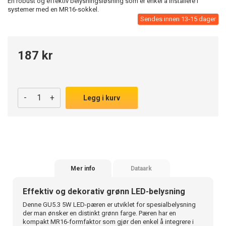
En robust og effektiv belysningsløsning som er enkel å installere i
systemer med en MR16-sokkel.
Sendes innen 13-15 dager
187 kr
-
+
Legg i kurv
Mer info
Dataark
Effektiv og dekorativ grønn LED-belysning
Denne GU5.3 5W LED-pæren er utviklet for spesialbelysning
der man ønsker en distinkt grønn farge. Pæren har en
kompakt MR16-formfaktor som gjør den enkel å integrere i