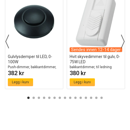
Sendes innen 12-14 dager
Gulvlysdemper til LED, 0-
Hvit skyvedimmer til gulv, 0-
100W
75W LED
Push-dimmer, bakkantdimmer,
bakkantdimmer, til ledning
382 kr
380 kr
sort
Legg i kurv
Legg i kurv