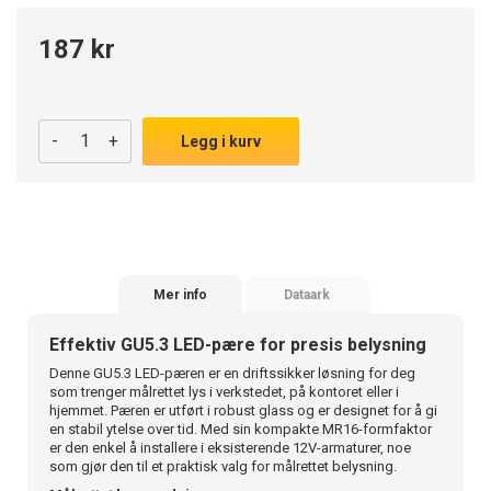
187 kr
-
+
Legg i kurv
Mer info
Dataark
Effektiv GU5.3 LED-pære for presis belysning
Denne GU5.3 LED-pæren er en driftssikker løsning for deg
som trenger målrettet lys i verkstedet, på kontoret eller i
hjemmet. Pæren er utført i robust glass og er designet for å gi
en stabil ytelse over tid. Med sin kompakte MR16-formfaktor
er den enkel å installere i eksisterende 12V-armaturer, noe
som gjør den til et praktisk valg for målrettet belysning.