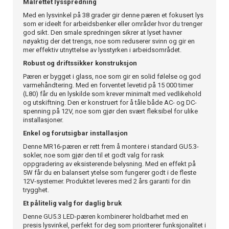
Målrettet lysspredning
Med en lysvinkel på 38 grader gir denne pæren et fokusert lys
som er ideelt for arbeidsbenker eller områder hvor du trenger
god sikt. Den smale spredningen sikrer at lyset havner
nøyaktig der det trengs, noe som reduserer svinn og gir en
mer effektiv utnyttelse av lysstyrken i arbeidsområdet.
Robust og driftssikker konstruksjon
Pæren er bygget i glass, noe som gir en solid følelse og god
varmehåndtering. Med en forventet levetid på 15 000 timer
(L80) får du en lyskilde som krever minimalt med vedlikehold
og utskiftning. Den er konstruert for å tåle både AC- og DC-
spenning på 12V, noe som gjør den svært fleksibel for ulike
installasjoner.
Enkel og forutsigbar installasjon
Denne MR16-pæren er rett frem å montere i standard GU5.3-
sokler, noe som gjør den til et godt valg for rask
oppgradering av eksisterende belysning. Med en effekt på
5W får du en balansert ytelse som fungerer godt i de fleste
12V-systemer. Produktet leveres med 2 års garanti for din
trygghet.
Et pålitelig valg for daglig bruk
Denne GU5.3 LED-pæren kombinerer holdbarhet med en
presis lysvinkel, perfekt for deg som prioriterer funksjonalitet i