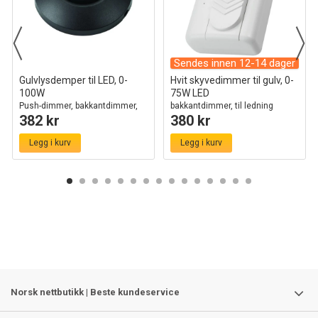
Sendes innen 12-14 dager
Gulvlysdemper til LED, 0-
Hvit skyvedimmer til gulv, 0-
100W
75W LED
Push-dimmer, bakkantdimmer,
bakkantdimmer, til ledning
382 kr
380 kr
sort
Legg i kurv
Legg i kurv
Norsk nettbutikk | Beste kundeservice