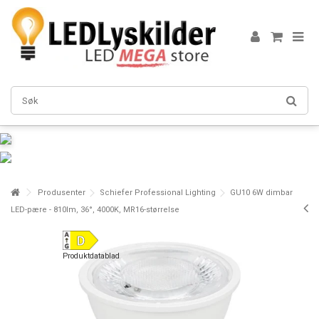
Produsenter
Schiefer Professional Lighting
GU10 6W dimbar
LED-pære - 810lm, 36°, 4000K, MR16-størrelse
Produktdatablad