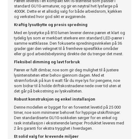
Pæren leveres i en kompakt MR16-størrelse som passer i
standard GU10-armaturer, og gir en nøytral hvit lysfarge på
4000K. Dette er et allsidig valg for både arbeidsrom, kjøkken
og verksted hvor god sikt er avgjørende.
Kraftig lysutbytte og presis spredning
Med en lysstyrke på 810 lumen leverer denne pæren et klart og
tydelig lys som er merkbart sterkere enn standard LED-pærer i
samme wattklasse. Den fokuserte spredningsvinkelen på 36
grader gjør den velegnet til å fremheve spesifikke områder
eller gi god arbeidsbelysning direkte der du trenger det mest.
Fleksibel dimming og lavt forbruk
Pæren er fullt dimbar, noe som gir deg mulighet til å justere
lysintensiteten etter behov gjennom dagen. Med et
strømforbruk på kun 6 watt får du mye lys for pengene, noe
som bidrar til å holde driftskostnadene nede over tid uten at
det går på bekostning av lyskvaliteten.
Robust konstruksjon og enkel installasjon
Denne modellen er bygget for en forventet levetid på 25 000
timer, noe som minimerer behovet for hyppige utskiftninger.
Den standardiserte GU10-sokkelen sørger for en enkel og
rask installasjon i eksisterende lamper. Produktet leveres med
2 års garanti for ekstra trygghet i hverdagen.
Et solid valg for krevende miljøer