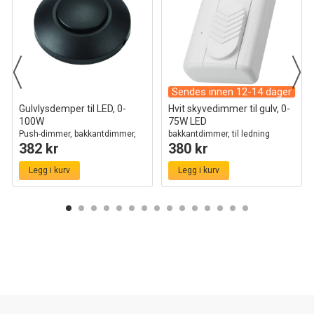
Sendes innen 12-14 dager
Gulvlysdemper til LED, 0-
Hvit skyvedimmer til gulv, 0-
100W
75W LED
Push-dimmer, bakkantdimmer,
bakkantdimmer, til ledning
382 kr
380 kr
sort
Legg i kurv
Legg i kurv