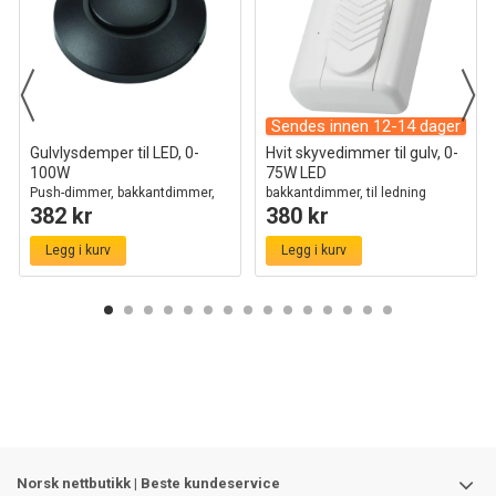
Sendes innen 12-14 dager
Gulvlysdemper til LED, 0-
Hvit skyvedimmer til gulv, 0-
100W
75W LED
Push-dimmer, bakkantdimmer,
bakkantdimmer, til ledning
382 kr
380 kr
sort
Legg i kurv
Legg i kurv
Norsk nettbutikk | Beste kundeservice