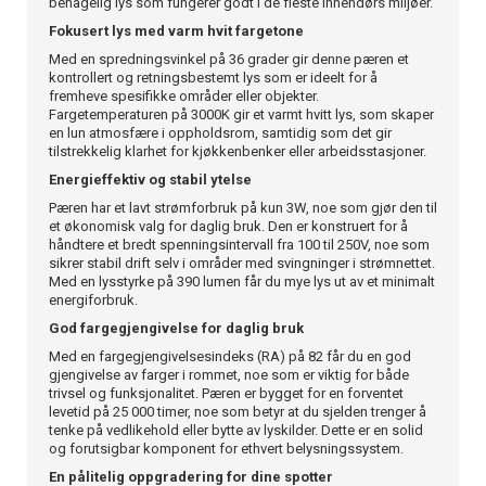
behagelig lys som fungerer godt i de fleste innendørs miljøer.
Fokusert lys med varm hvit fargetone
Med en spredningsvinkel på 36 grader gir denne pæren et
kontrollert og retningsbestemt lys som er ideelt for å
fremheve spesifikke områder eller objekter.
Fargetemperaturen på 3000K gir et varmt hvitt lys, som skaper
en lun atmosfære i oppholdsrom, samtidig som det gir
tilstrekkelig klarhet for kjøkkenbenker eller arbeidsstasjoner.
Energieffektiv og stabil ytelse
Pæren har et lavt strømforbruk på kun 3W, noe som gjør den til
et økonomisk valg for daglig bruk. Den er konstruert for å
håndtere et bredt spenningsintervall fra 100 til 250V, noe som
sikrer stabil drift selv i områder med svingninger i strømnettet.
Med en lysstyrke på 390 lumen får du mye lys ut av et minimalt
energiforbruk.
God fargegjengivelse for daglig bruk
Med en fargegjengivelsesindeks (RA) på 82 får du en god
gjengivelse av farger i rommet, noe som er viktig for både
trivsel og funksjonalitet. Pæren er bygget for en forventet
levetid på 25 000 timer, noe som betyr at du sjelden trenger å
tenke på vedlikehold eller bytte av lyskilder. Dette er en solid
og forutsigbar komponent for ethvert belysningssystem.
En pålitelig oppgradering for dine spotter