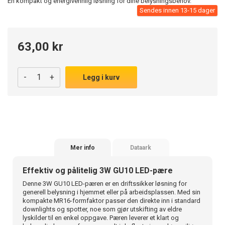
En kompakt og energivennlig løsning for dine belysningsbehov.
Sendes innen 13-15 dager
63,00 kr
-
+
Legg i kurv
Mer info
Dataark
Effektiv og pålitelig 3W GU10 LED-pære
Denne 3W GU10 LED-pæren er en driftssikker løsning for
generell belysning i hjemmet eller på arbeidsplassen. Med sin
kompakte MR16-formfaktor passer den direkte inn i standard
downlights og spotter, noe som gjør utskifting av eldre
lyskilder til en enkel oppgave. Pæren leverer et klart og