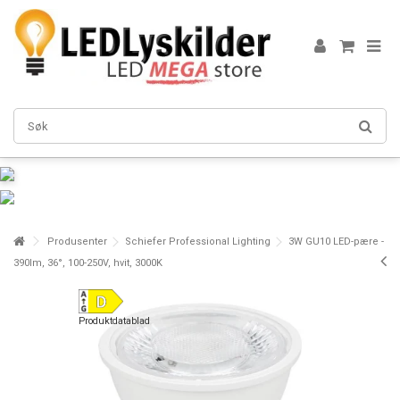
Produsenter
Schiefer Professional Lighting
3W GU10 LED-pære -
390lm, 36°, 100-250V, hvit, 3000K
Produktdatablad