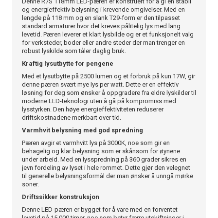
Denne R7S 118mm LED-pæren er konstruert for å gi en stabil
og energieffektiv belysning i krevende omgivelser. Med en
lengde på 118 mm og en slank T29-form er den tilpasset
standard armaturer hvor det kreves pålitelig lys med lang
levetid. Pæren leverer et klart lysbilde og er et funksjonelt valg
for verksteder, boder eller andre steder der man trenger en
robust lyskilde som tåler daglig bruk.
Kraftig lysutbytte for pengene
Med et lysutbytte på 2500 lumen og et forbruk på kun 17W, gir
denne pæren svært mye lys per watt. Dette er en effektiv
løsning for deg som ønsker å oppgradere fra eldre lyskilder til
moderne LED-teknologi uten å gå på kompromiss med
lysstyrken. Den høye energieffektiviteten reduserer
driftskostnadene merkbart over tid.
Varmhvit belysning med god spredning
Pæren avgir et varmhvitt lys på 3000K, noe som gir en
behagelig og klar belysning som er skånsom for øynene
under arbeid. Med en lysspredning på 360 grader sikres en
jevn fordeling av lyset i hele rommet. Dette gjør den velegnet
til generelle belysningsformål der man ønsker å unngå mørke
soner.
Driftssikker konstruksjon
Denne LED-pæren er bygget for å vare med en forventet
levetid på 15 000 timer, noe som betyr færre utskiftninger i