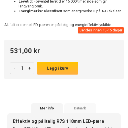
Levetid:
Forventet levetid er 15 000 timer, noe som gir
langvarig bruk.
Energimerke:
Klassifisert som energimerke D på A-G skalaen.
Alt i alt er denne LED-pæren en pålitelig og energieffektiv lyskilde.
Sendes innen 13-15 dager
531,00 kr
-
+
Legg i kurv
Mer info
Dataark
Effektiv og pålitelig R7S 118mm LED-pære