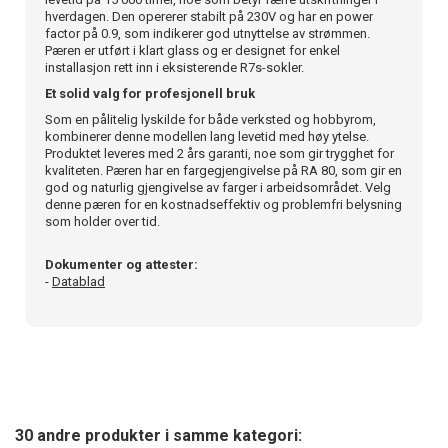
hverdagen. Den opererer stabilt på 230V og har en power
factor på 0.9, som indikerer god utnyttelse av strømmen.
Pæren er utført i klart glass og er designet for enkel
installasjon rett inn i eksisterende R7s-sokler.
Et solid valg for profesjonell bruk
Som en pålitelig lyskilde for både verksted og hobbyrom,
kombinerer denne modellen lang levetid med høy ytelse.
Produktet leveres med 2 års garanti, noe som gir trygghet for
kvaliteten. Pæren har en fargegjengivelse på RA 80, som gir en
god og naturlig gjengivelse av farger i arbeidsområdet. Velg
denne pæren for en kostnadseffektiv og problemfri belysning
som holder over tid.
Dokumenter og attester:
-
Datablad
30 andre produkter i samme kategori: