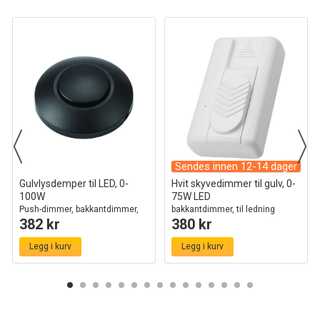
Sendes innen 12-14 dager
Gulvlysdemper til LED, 0-
Hvit skyvedimmer til gulv, 0-
100W
75W LED
Push-dimmer, bakkantdimmer,
bakkantdimmer, til ledning
382 kr
380 kr
sort
Legg i kurv
Legg i kurv