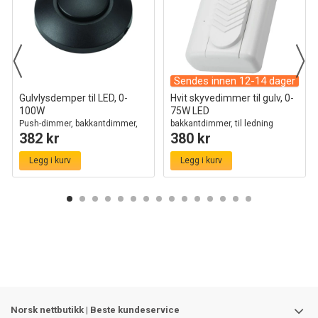
Sendes innen 12-14 dager
Gulvlysdemper til LED, 0-
Hvit skyvedimmer til gulv, 0-
100W
75W LED
Push-dimmer, bakkantdimmer,
bakkantdimmer, til ledning
382 kr
380 kr
sort
Legg i kurv
Legg i kurv
Norsk nettbutikk | Beste kundeservice