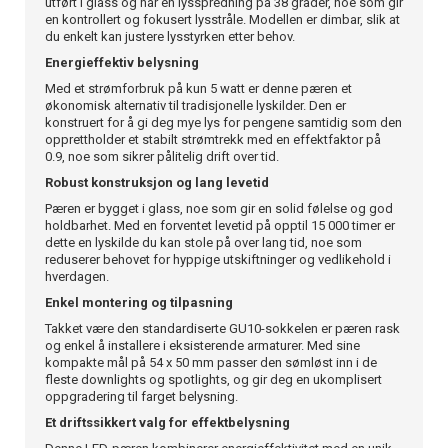
utført i glass og har en lysspredning på 38 grader, noe som gir
en kontrollert og fokusert lysstråle. Modellen er dimbar, slik at
du enkelt kan justere lysstyrken etter behov.
Energieffektiv belysning
Med et strømforbruk på kun 5 watt er denne pæren et
økonomisk alternativ til tradisjonelle lyskilder. Den er
konstruert for å gi deg mye lys for pengene samtidig som den
opprettholder et stabilt strømtrekk med en effektfaktor på
0.9, noe som sikrer pålitelig drift over tid.
Robust konstruksjon og lang levetid
Pæren er bygget i glass, noe som gir en solid følelse og god
holdbarhet. Med en forventet levetid på opptil 15 000 timer er
dette en lyskilde du kan stole på over lang tid, noe som
reduserer behovet for hyppige utskiftninger og vedlikehold i
hverdagen.
Enkel montering og tilpasning
Takket være den standardiserte GU10-sokkelen er pæren rask
og enkel å installere i eksisterende armaturer. Med sine
kompakte mål på 54 x 50 mm passer den sømløst inn i de
fleste downlights og spotlights, og gir deg en ukomplisert
oppgradering til farget belysning.
Et driftssikkert valg for effektbelysning