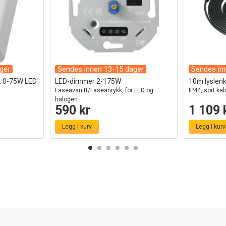
ger
Sendes innen 13-15 dager
Sendes in
v, 0-75W LED
LED-dimmer 2-175W
10m lyslenke
Faseavsnitt/Faseanrykk, for LED og
IP44, sort kab
halogen
590 kr
1 109 
Legg i kurv
Legg i kurv