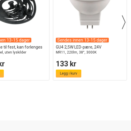
nen 13-15 dager
Sendes innen 13-15 dager
 til fest, kan forlenges
GU4 2,5W LED-pære, 24V
el, uten lyskilder
MR11, 220lm, 38°, 3000K
kr
133 kr
Legg i kurv