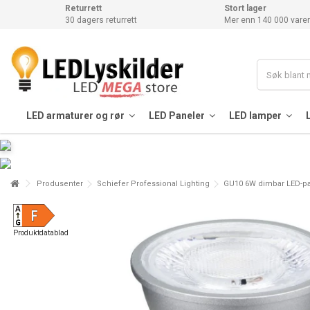
Returrett
Stort lager
30 dagers returrett
Mer enn 140 000 varer
LED armaturer og rør
LED Paneler
LED lamper
Produsenter
Schiefer Professional Lighting
GU10 6W dimbar LED-pær
Produktdatablad