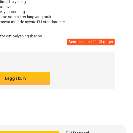
timal belysning.
rmhvit.
e lysspredning.
 noe som sikrer langvarig bruk.
samsvar med de nyeste EU-standardene.
 for ditt belysningsbehov.
Sendes innen 11-13 dager
Legg i kurv