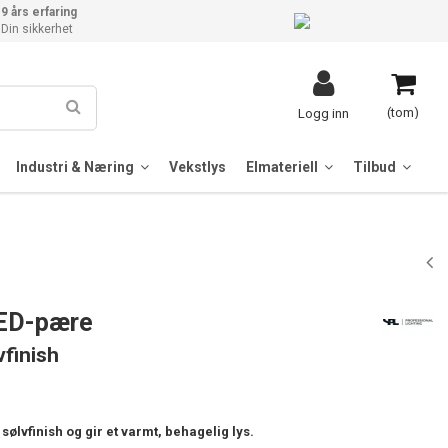
9 års erfaring
Din sikkerhet
(tom)
Logg inn
Industri & Næring
Vekstlys
Elmateriell
Tilbud
ED-pære
vfinish
lvfinish og gir et varmt, behagelig lys.