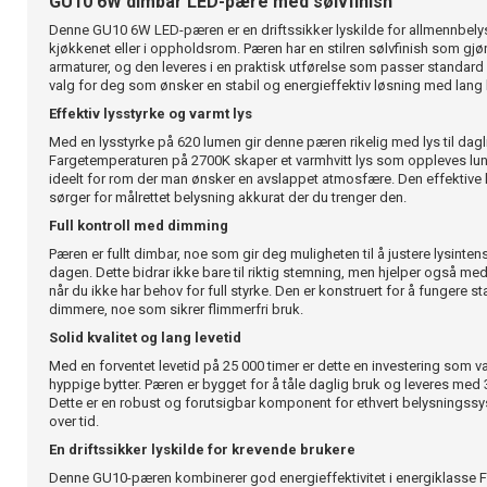
GU10 6W dimbar LED-pære med sølvfinish
Denne GU10 6W LED-pæren er en driftssikker lyskilde for allmennbelys
kjøkkenet eller i oppholdsrom. Pæren har en stilren sølvfinish som gjør
armaturer, og den leveres i en praktisk utførelse som passer standard
valg for deg som ønsker en stabil og energieffektiv løsning med lang l
Effektiv lysstyrke og varmt lys
Med en lysstyrke på 620 lumen gir denne pæren rikelig med lys til da
Fargetemperaturen på 2700K skaper et varmhvitt lys som oppleves lun
ideelt for rom der man ønsker en avslappet atmosfære. Den effektive
sørger for målrettet belysning akkurat der du trenger den.
Full kontroll med dimming
Pæren er fullt dimbar, noe som gir deg muligheten til å justere lysinte
dagen. Dette bidrar ikke bare til riktig stemning, men hjelper også m
når du ikke har behov for full styrke. Den er konstruert for å fungere 
dimmere, noe som sikrer flimmerfri bruk.
Solid kvalitet og lang levetid
Med en forventet levetid på 25 000 timer er dette en investering som v
hyppige bytter. Pæren er bygget for å tåle daglig bruk og leveres med 3
Dette er en robust og forutsigbar komponent for ethvert belysningssy
over tid.
En driftssikker lyskilde for krevende brukere
Denne GU10-pæren kombinerer god energieffektivitet i energiklasse 