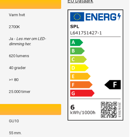
EU Dataark
Varm hvit
2700K
Ja -
Les mer om LED-
dimming her.
620 lumens
40 grader
>= 80
25.000 timer
GU10
55 mm.