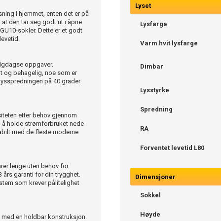
Lyset
ning i hjemmet, enten det er på
 at den tar seg godt ut i åpne
Lysfarge
 GU10-sokler. Dette er et godt
evetid.
Varm hvit lysfarge
gligdagse oppgaver.
Dimbar
t og behagelig, noe som er
 lysspredningen på 40 grader
Lysstyrke
Spredning
nsiteten etter behov gjennom
ed å holde strømforbruket nede
RA
stabilt med de fleste moderne
Forventet levetid L80
arer lenge uten behov for
 års garanti for din trygghet.
Dimensjoner
stem som krever pålitelighet
Sokkel
Høyde
F med en holdbar konstruksjon.