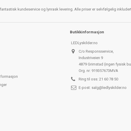
antastisk kundeservice og lynrask levering. Alle priser er selvfølgelig inklude
Butikkinformasjon
LEDLyskilder.no
C/o Responsservice,
Industriveien 9
4879 Grimstad (ingen fysisk bu
Org. nr: 919357673MVA
nformasjon
Ring til oss:
21 60 78 50
nger
E-post:
salg@ledlyskilder.no