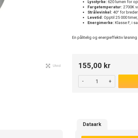
Lysstyrke:
620 lumen for op
Fargetemperatur:
2700K va
Strålevinkel:
40° for breder
Levetid:
Opptil 25 000 timer,
Energimerke:
Klasse F, i 
En pålitelig og energieffektiv løsning
155,00 kr
Utvid
-
+
Dataark