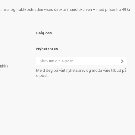
rt mva, og fraktkostnaden vises direkte i handlekurven – med priser fra 49 kr
Følg oss
Nyhetsbrev
tikk)
Meld deg på vårt nyhetsbrev og motta våre tilbud på
e-post.