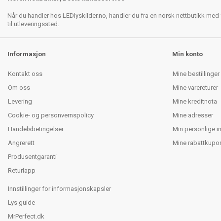
Når du handler hos LEDlyskilder.no, handler du fra en norsk nettbutikk med f
til utleveringssted.
Informasjon
Min konto
Kontakt oss
Mine bestillinger
Om oss
Mine varereturer
Levering
Mine kreditnota
Cookie- og personvernspolicy
Mine adresser
Handelsbetingelser
Min personlige i
Angrerett
Mine rabattkupo
Produsentgaranti
Returlapp
Innstillinger for informasjonskapsler
Lys guide
MrPerfect.dk