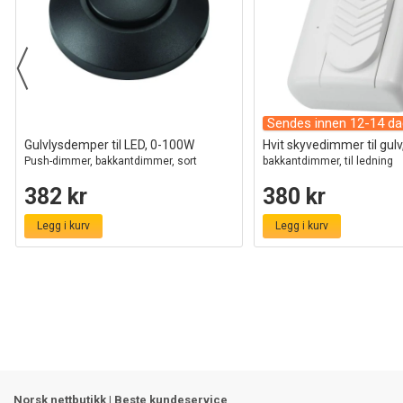
Sendes innen 12-14 da
Gulvlysdemper til LED, 0-100W
Hvit skyvedimmer til gul
Push-dimmer, bakkantdimmer, sort
bakkantdimmer, til ledning
382 kr
380 kr
Legg i kurv
Legg i kurv
Norsk nettbutikk | Beste kundeservice