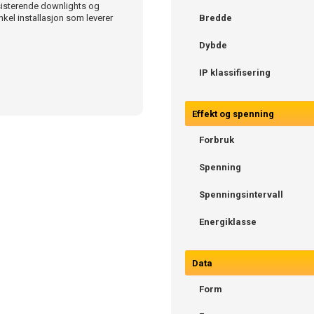
sisterende downlights og
nkel installasjon som leverer
Bredde
Dybde
IP klassifisering
Effekt og spenning
Forbruk
Spenning
Spenningsintervall
Energiklasse
Data
Form