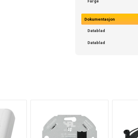
Farge
Dokumentasjon
Datablad
Datablad