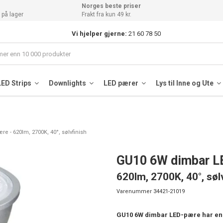
Norges beste priser
 på lager
Frakt fra kun 49 kr.
Vi hjelper gjerne:
21 60 78 50
LED Strips
Downlights
LED pærer
Lys til Inne og Ute
e - 620lm, 2700K, 40°, sølvfinish
GU10 6W dimbar L
620lm, 2700K, 40°, søl
Varenummer
34421-21019
GU10 6W dimbar LED-pære har en sø