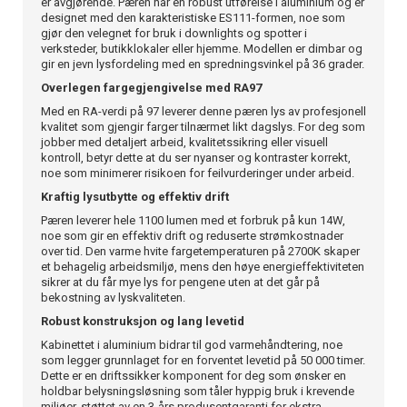
er avgjørende. Pæren har en robust utførelse i aluminium og er
designet med den karakteristiske ES111-formen, noe som
gjør den velegnet for bruk i downlights og spotter i
verksteder, butikklokaler eller hjemme. Modellen er dimbar og
gir en jevn lysfordeling med en spredningsvinkel på 36 grader.
Overlegen fargegjengivelse med RA97
Med en RA-verdi på 97 leverer denne pæren lys av profesjonell
kvalitet som gjengir farger tilnærmet likt dagslys. For deg som
jobber med detaljert arbeid, kvalitetssikring eller visuell
kontroll, betyr dette at du ser nyanser og kontraster korrekt,
noe som minimerer risikoen for feilvurderinger under arbeid.
Kraftig lysutbytte og effektiv drift
Pæren leverer hele 1100 lumen med et forbruk på kun 14W,
noe som gir en effektiv drift og reduserte strømkostnader
over tid. Den varme hvite fargetemperaturen på 2700K skaper
et behagelig arbeidsmiljø, mens den høye energieffektiviteten
sikrer at du får mye lys for pengene uten at det går på
bekostning av lyskvaliteten.
Robust konstruksjon og lang levetid
Kabinettet i aluminium bidrar til god varmehåndtering, noe
som legger grunnlaget for en forventet levetid på 50 000 timer.
Dette er en driftssikker komponent for deg som ønsker en
holdbar belysningsløsning som tåler hyppig bruk i krevende
miljøer, støttet av en 3-års produsentgaranti for ekstra