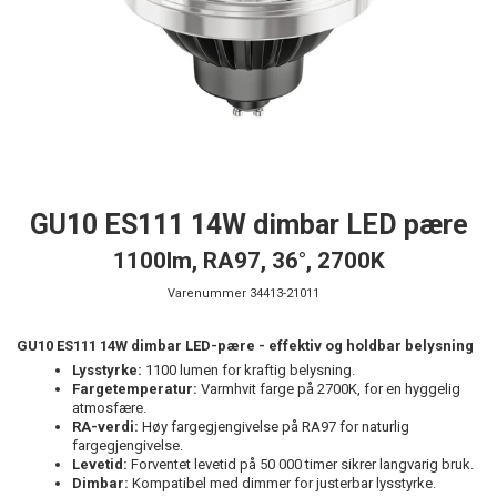
GU10 ES111 14W dimbar LED pære
1100lm, RA97, 36°, 2700K
Varenummer
34413-21011
GU10 ES111 14W dimbar LED-pære - effektiv og holdbar belysning
Lysstyrke:
1100 lumen for kraftig belysning.
Fargetemperatur:
Varmhvit farge på 2700K, for en hyggelig
atmosfære.
RA-verdi:
Høy fargegjengivelse på RA97 for naturlig
fargegjengivelse.
Levetid:
Forventet levetid på 50 000 timer sikrer langvarig bruk.
Dimbar:
Kompatibel med dimmer for justerbar lysstyrke.