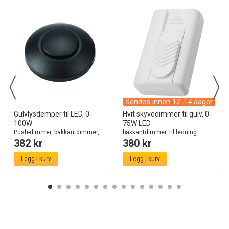
Sendes innen 12-14 dager
Gulvlysdemper til LED, 0-
Hvit skyvedimmer til gulv, 0-
100W
75W LED
Push-dimmer, bakkantdimmer,
bakkantdimmer, til ledning
382 kr
380 kr
sort
Legg i kurv
Legg i kurv