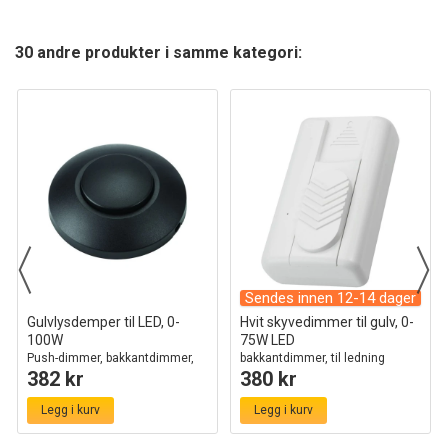
30 andre produkter i samme kategori:
Sendes innen 12-14 dager
Gulvlysdemper til LED, 0-
Hvit skyvedimmer til gulv, 0-
100W
75W LED
Push-dimmer, bakkantdimmer,
bakkantdimmer, til ledning
382 kr
380 kr
sort
Legg i kurv
Legg i kurv