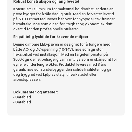
Robust konstruksjon og lang levetid
Konstruert i aluminium for maksimal holdbarhet, er dette en
pære bygget for å tåle daglig bruk. Med en forventet levetid
på 50 000 timer reduseres behovet for hyppige utskiftninger
betraktelig, noe som gir en forutsigbar og økonomisk drift
over tid for den profesjonelle brukeren.
En pålitelig lyskilde for krevende miljøer
Denne dimbare LED-pæren er designet for å fungere med
både AC- og DC-spenning (10-14V), noe som gir stor
fleksibilitet ved installasjon. Med en fargetemperatur på
3000K gir den et behagelig varmhvitt lys som er skånsomt for
øynene under lengre økter. Produktet leveres med 3 års
garanti, noe som underbygger den solide kvaliteten og gir
deg trygghet ved kjøp av utstyr til verkstedet eller
arbeidsplassen.
Dokumenter og attester:
-
Datablad
-
Datablad