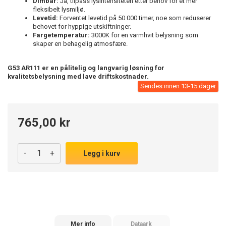
Dimbar:
Ja, tilpass lysintensiteten etter behov for et mer
fleksibelt lysmiljø.
Levetid:
Forventet levetid på 50 000 timer, noe som reduserer
behovet for hyppige utskiftninger.
Fargetemperatur:
3000K for en varmhvit belysning som
skaper en behagelig atmosfære.
G53 AR111 er en pålitelig og langvarig løsning for
kvalitetsbelysning med lave driftskostnader.
Sendes innen 13-15 dager
765,00 kr
-
+
Legg i kurv
Mer info
Dataark