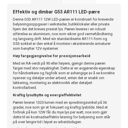
Effektiv og dimbar G53 AR111 LED-pære
Denne G53 AR111 12W LED-pæren er konstruert for krevende
belysningsoppgaver i verksteder, butikklokaler eller private
hjem der det kreves presist lys. Pæren leveres i en robust
utførelse av aluminium, noe som sikrer god varmehåndtering
og langvarig drift. Med sin standardiserte AR111-form og
G53-sokkel er den enkel å montere i eksisterende armaturer
som benytter 12V-systemer.
Høy fargegjengivelse for presisjonsarbeid
Med en RA-verdi på 90 eller høyere, gjengir denne pæren
farger med stor nøyaktighet. Dette er en avgjørende egenskap
for håndverkere og fagfolk som er avhengige av å se korrekte
nyanser og detaljer under arbeid, enten det er snakk om
lakkering, montering av elektronikk eller detaljert
kontrollarbeid.
Kraftig lysutbytte og energieffektivitet
Pæren leverer 1320 lumen med en spredningsvinkel på 36
grader, noe som gir et fokusert og kraftig lysbilde. Med et
forbruk på kun 12W får du mye lys per watt, noe som gjør
dette til en kostnadseffektiv løsning for belysning som står
på over lengre tid i løpet av arbeidsdagen.