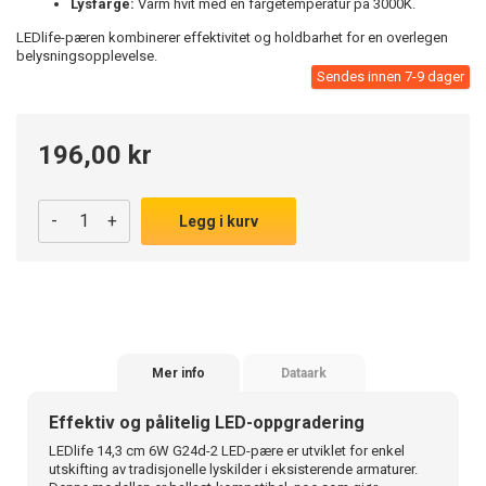
Lysfarge:
Varm hvit med en fargetemperatur på 3000K.
LEDlife-pæren kombinerer effektivitet og holdbarhet for en overlegen
belysningsopplevelse.
Sendes innen 7-9 dager
196,00 kr
-
+
Legg i kurv
Mer info
Dataark
Effektiv og pålitelig LED-oppgradering
LEDlife 14,3 cm 6W G24d-2 LED-pære er utviklet for enkel
utskifting av tradisjonelle lyskilder i eksisterende armaturer.