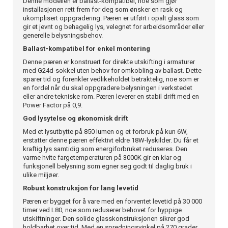
Denne modellen er ballast-kompatibel, noe som gjør
installasjonen rett frem for deg som ønsker en rask og
ukomplisert oppgradering. Pæren er utført i opalt glass som
gir et jevnt og behagelig lys, velegnet for arbeidsområder eller
generelle belysningsbehov.
Ballast-kompatibel for enkel montering
Denne pæren er konstruert for direkte utskifting i armaturer
med G24d-sokkel uten behov for omkobling av ballast. Dette
sparer tid og forenkler vedlikeholdet betraktelig, noe som er
en fordel når du skal oppgradere belysningen i verkstedet
eller andre tekniske rom. Pæren leverer en stabil drift med en
Power Factor på 0,9.
God lysytelse og økonomisk drift
Med et lysutbytte på 850 lumen og et forbruk på kun 6W,
erstatter denne pæren effektivt eldre 18W-lyskilder. Du får et
kraftig lys samtidig som energiforbruket reduseres. Den
varme hvite fargetemperaturen på 3000K gir en klar og
funksjonell belysning som egner seg godt til daglig bruk i
ulike miljøer.
Robust konstruksjon for lang levetid
Pæren er bygget for å vare med en forventet levetid på 30 000
timer ved L80, noe som reduserer behovet for hyppige
utskiftninger. Den solide glasskonstruksjonen sikrer god
holdbarhet over tid. Med en spredningsvinkel på 270 grader