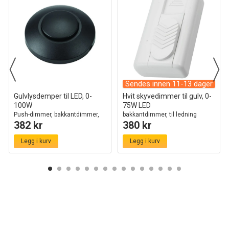
Sendes innen 11-13 dager
Gulvlysdemper til LED, 0-
Hvit skyvedimmer til gulv, 0-
100W
75W LED
Push-dimmer, bakkantdimmer,
bakkantdimmer, til ledning
382 kr
380 kr
sort
Legg i kurv
Legg i kurv