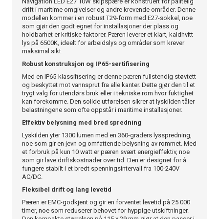
Navigation LED E27 10W skipspære er konstruert for pålitelig
drift i maritime omgivelser og andre krevende områder. Denne
modellen kommer i en robust T29-form med E27-sokkel, noe
som gjør den godt egnet for installasjoner der plass og
holdbarhet er kritiske faktorer. Pæren leverer et klart, kaldhvitt
lys på 6500K, ideelt for arbeidslys og områder som krever
maksimal sikt.
Robust konstruksjon og IP65-sertifisering
Med en IP65-klassifisering er denne pæren fullstendig støvtett
og beskyttet mot vannsprut fra alle kanter. Dette gjør den til et
trygt valg for utendørs bruk eller i tekniske rom hvor fuktighet
kan forekomme. Den solide utførelsen sikrer at lyskilden tåler
belastningene som ofte oppstår i maritime installasjoner.
Effektiv belysning med bred spredning
Lyskilden yter 1300 lumen med en 360-graders lysspredning,
noe som gir en jevn og omfattende belysning av rommet. Med
et forbruk på kun 10 watt er pæren svært energieffektiv, noe
som gir lave driftskostnader over tid. Den er designet for å
fungere stabilt i et bredt spenningsintervall fra 100-240V
AC/DC.
Fleksibel drift og lang levetid
Pæren er EMC-godkjent og gir en forventet levetid på 25 000
timer, noe som reduserer behovet for hyppige utskiftninger.
Den kompakte størrelsen på 115 x 29 mm gjør at den passer i