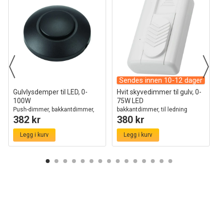
Sendes innen 10-12 dager
Gulvlysdemper til LED, 0-
Hvit skyvedimmer til gulv, 0-
100W
75W LED
Push-dimmer, bakkantdimmer,
bakkantdimmer, til ledning
382 kr
380 kr
sort
Legg i kurv
Legg i kurv