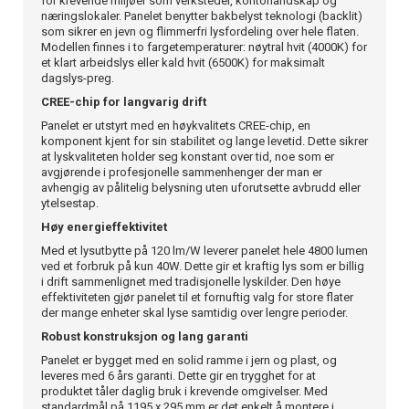
for krevende miljøer som verksteder, kontorlandskap og
næringslokaler. Panelet benytter bakbelyst teknologi (backlit)
som sikrer en jevn og flimmerfri lysfordeling over hele flaten.
Modellen finnes i to fargetemperaturer: nøytral hvit (4000K) for
et klart arbeidslys eller kald hvit (6500K) for maksimalt
dagslys-preg.
CREE-chip for langvarig drift
Panelet er utstyrt med en høykvalitets CREE-chip, en
komponent kjent for sin stabilitet og lange levetid. Dette sikrer
at lyskvaliteten holder seg konstant over tid, noe som er
avgjørende i profesjonelle sammenhenger der man er
avhengig av pålitelig belysning uten uforutsette avbrudd eller
ytelsestap.
Høy energieffektivitet
Med et lysutbytte på 120 lm/W leverer panelet hele 4800 lumen
ved et forbruk på kun 40W. Dette gir et kraftig lys som er billig
i drift sammenlignet med tradisjonelle lyskilder. Den høye
effektiviteten gjør panelet til et fornuftig valg for store flater
der mange enheter skal lyse samtidig over lengre perioder.
Robust konstruksjon og lang garanti
Panelet er bygget med en solid ramme i jern og plast, og
leveres med 6 års garanti. Dette gir en trygghet for at
produktet tåler daglig bruk i krevende omgivelser. Med
standardmål på 1195 x 295 mm er det enkelt å montere i