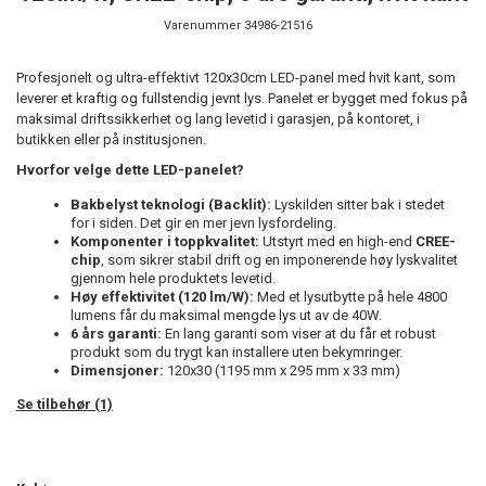
Varenummer
34986-21516
Profesjonelt og ultra-effektivt 120x30cm LED-panel med hvit kant, som
leverer et kraftig og fullstendig jevnt lys. Panelet er bygget med fokus på
maksimal driftssikkerhet og lang levetid i garasjen, på kontoret, i
butikken eller på institusjonen.
Hvorfor velge dette LED-panelet?
Bakbelyst teknologi (Backlit):
Lyskilden sitter bak i stedet
for i siden. Det gir en mer jevn lysfordeling.
Komponenter i toppkvalitet:
Utstyrt med en high-end
CREE-
chip
, som sikrer stabil drift og en imponerende høy lyskvalitet
gjennom hele produktets levetid.
Høy effektivitet (120 lm/W):
Med et lysutbytte på hele 4800
lumens får du maksimal mengde lys ut av de 40W.
6 års garanti:
En lang garanti som viser at du får et robust
produkt som du trygt kan installere uten bekymringer.
Dimensjoner:
120x30 (1195 mm x 295 mm x 33 mm)
Se tilbehør (1)