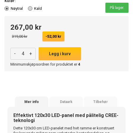
Kulør:
På lager.
Nøytral
Kald
267,00 kr
319,00 kr
-52,00 kr
-
+
Legg i kurv
Minimumskjøpsordren for produktet er
4
Mer info
Dataark
Tilbehør
Effektivt 120x30 LED-panel med pålitelig CREE-
teknologi
Dette 120x30 cm LED-panelet med hvit ramme er konstruert