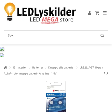
Elmateriell
Batterier
Knappcellebatterier
LR926/AG7 10-pak
AgfaPhoto knappebatteri - Alkaline, 1,5V