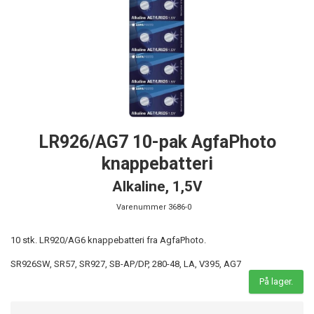
LR926/AG7 10-pak AgfaPhoto
knappebatteri
Alkaline, 1,5V
Varenummer
3686-0
10 stk. LR920/AG6 knappebatteri fra AgfaPhoto.
SR926SW, SR57, SR927, SB-AP/DP, 280-48, LA, V395, AG7
På lager.