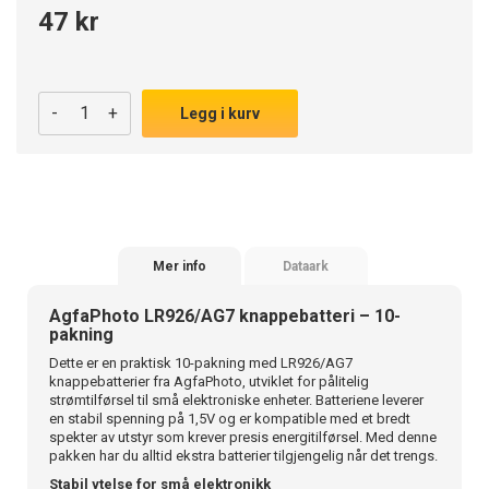
47 kr
-
+
Legg i kurv
Mer info
Dataark
AgfaPhoto LR926/AG7 knappebatteri – 10-
pakning
Dette er en praktisk 10-pakning med LR926/AG7
knappebatterier fra AgfaPhoto, utviklet for pålitelig
strømtilførsel til små elektroniske enheter. Batteriene leverer
en stabil spenning på 1,5V og er kompatible med et bredt
spekter av utstyr som krever presis energitilførsel. Med denne
pakken har du alltid ekstra batterier tilgjengelig når det trengs.
Stabil ytelse for små elektronikk