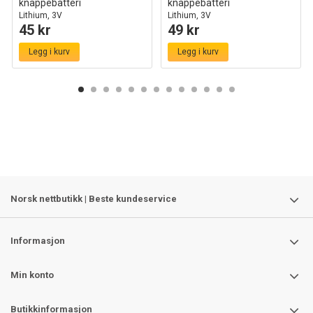
knappebatteri
knappebatteri
Lithium, 3V
Lithium, 3V
45 kr
49 kr
Legg i kurv
Legg i kurv
Norsk nettbutikk | Beste kundeservice
Informasjon
Min konto
Butikkinformasjon