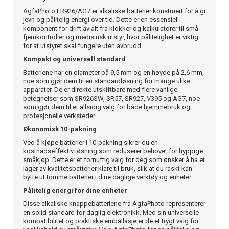
AgfaPhoto LR926/AG7 er alkaliske batterier konstruert for å gi
jevn og pålitelig energi over tid. Dette er en essensiell
komponent for drift av alt fra klokker og kalkulatorer til små
fjernkontroller og medisinsk utstyr, hvor pålitelighet er viktig
for at utstyret skal fungere uten avbrudd.
Kompakt og universell standard
Batteriene har en diameter på 9,5 mm og en høyde på 2,6 mm,
noe som gjør dem til en standardløsning for mange ulike
apparater. De er direkte utskiftbare med flere vanlige
betegnelser som SR926SW, SR57, SR927, V395 og AG7, noe
som gjør dem til et allsidig valg for både hjemmebruk og
profesjonelle verksteder.
Økonomisk 10-pakning
Ved å kjøpe batterier i 10-pakning sikrer du en
kostnadseffektiv løsning som reduserer behovet for hyppige
småkjøp. Dette er et fornuftig valg for deg som ønsker å ha et
lager av kvalitetsbatterier klare til bruk, slik at du raskt kan
bytte ut tomme batterier i dine daglige verktøy og enheter.
Pålitelig energi for dine enheter
Disse alkaliske knappebatteriene fra AgfaPhoto representerer
en solid standard for daglig elektronikk. Med sin universelle
kompatibilitet og praktiske emballasje er de et trygt valg for