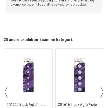
vedlikehold av småutstyr. Velg AgfaPhoto for en pålitelig og
ukomplisert strømkilde til dine batteridrevne produkter.
25 andre produkter i samme kategori:
CR1220 5-pak AgfaPhoto
CR1616 5-pak AgfaPhoto