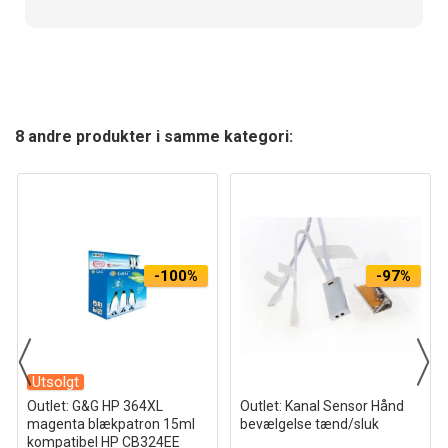
8 andre produkter i samme kategori:
-100%
-97%
Utsolgt
Outlet: G&G HP 364XL
Outlet: Kanal Sensor Hånd
magenta blækpatron 15ml
bevælgelse tænd/sluk
kompatibel HP CB324EE