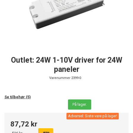
Outlet: 24W 1-10V driver for 24W
paneler
Varenummer
2399-0
Se tilbehør (5)
På lager.
Advarsel: Siste vare på lager!
87,72 kr