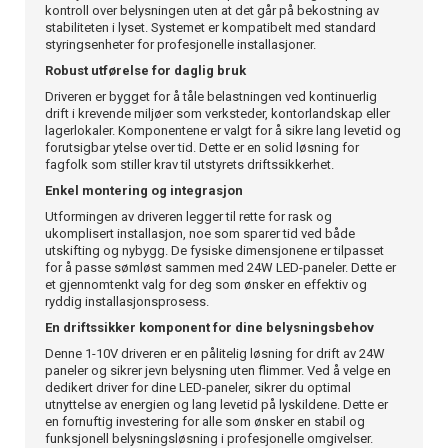
kontroll over belysningen uten at det går på bekostning av
stabiliteten i lyset. Systemet er kompatibelt med standard
styringsenheter for profesjonelle installasjoner.
Robust utførelse for daglig bruk
Driveren er bygget for å tåle belastningen ved kontinuerlig
drift i krevende miljøer som verksteder, kontorlandskap eller
lagerlokaler. Komponentene er valgt for å sikre lang levetid og
forutsigbar ytelse over tid. Dette er en solid løsning for
fagfolk som stiller krav til utstyrets driftssikkerhet.
Enkel montering og integrasjon
Utformingen av driveren legger til rette for rask og
ukomplisert installasjon, noe som sparer tid ved både
utskifting og nybygg. De fysiske dimensjonene er tilpasset
for å passe sømløst sammen med 24W LED-paneler. Dette er
et gjennomtenkt valg for deg som ønsker en effektiv og
ryddig installasjonsprosess.
En driftssikker komponent for dine belysningsbehov
Denne 1-10V driveren er en pålitelig løsning for drift av 24W
paneler og sikrer jevn belysning uten flimmer. Ved å velge en
dedikert driver for dine LED-paneler, sikrer du optimal
utnyttelse av energien og lang levetid på lyskildene. Dette er
en fornuftig investering for alle som ønsker en stabil og
funksjonell belysningsløsning i profesjonelle omgivelser.