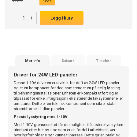
516 kr
-83%
-
+
Legg i kurv
Mer info
Dataark
Tilbehør
Driver for 24W LED-paneler
Denne 1-10V driveren er utviklet for drift av 24W LED-paneler
og er en komponent for deg som trenger en pålitelig løsning
til belysningsinstallasjoner. Enheten er kompakt utført og er
tilpasset for enkel integrasjon i eksisterende taksystemer eller
armaturer. Dette er en teknisk komponent som sikrer stabil
strømtilførsel til dine paneler.
Presis lysstyring med 1-10V
Med 1-10V-grensesnittet får du mulighet til å justere lysstyrken
trinnløst etter behov, noe som er en fordel i arbeidsmiljøer
hvor lysforholdene bør kunne tilpasses. Dette gir en praktisk