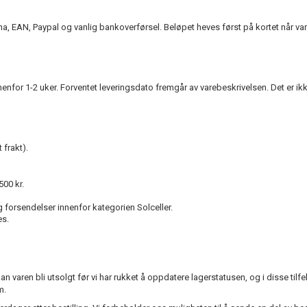
na, EAN, Paypal og vanlig bankoverførsel. Beløpet heves først på kortet når va
nnenfor 1-2 uker. Forventet leveringsdato fremgår av varebeskrivelsen. Det er i
 frakt).
500 kr.
g forsendelser innenfor kategorien Solceller.
es.
n varen bli utsolgt før vi har rukket å oppdatere lagerstatusen, og i disse tilfe
m.