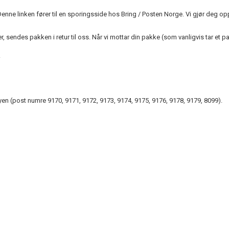
 Denne linken fører til en sporingsside hos Bring / Posten Norge. Vi gjør deg o
, sendes pakken i retur til oss. Når vi mottar din pakke (som vanligvis tar et pa
.
ayen (post numre 9170, 9171, 9172, 9173, 9174, 9175, 9176, 9178, 9179, 8099).