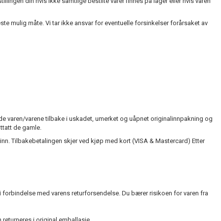
llingen din hvis ikke samtlige bestilte varer finnes på lager eller hvis varen
ste mulig måte. Vi tar ikke ansvar for eventuelle forsinkelser forårsaket av
nde varen/varene tilbake i uskadet, umerket og uåpnet originalinnpakning og
ttatt de gamle.
 inn. Tilbakebetalingen skjer ved kjøp med kort (VISA & Mastercard) Etter
 i forbindelse med varens returforsendelse. Du bærer risikoen for varen fra
returneres i original emballasje.