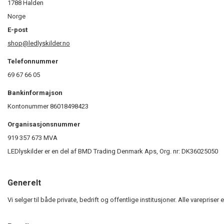
1788 Halden
Norge
E-post
shop@ledlyskilder.no
Telefonnummer
69 67 66 05
Bankinformajson
Kontonummer 86018498423
Organisasjonsnummer
919 357 673 MVA
LEDlyskilder er en del af BMD Trading Denmark Aps, Org. nr: DK36025050
Generelt
Vi selger til både private, bedrift og offentlige institusjoner. Alle vareprise