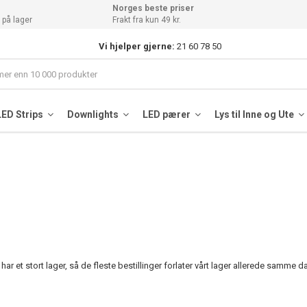
Norges beste priser
 på lager
Frakt fra kun 49 kr.
Vi hjelper gjerne:
21 60 78 50
LED Strips
Downlights
LED pærer
Lys til Inne og Ute
i har et stort lager, så de fleste bestillinger forlater vårt lager allerede samme 