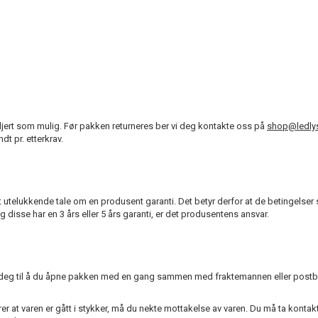
aljert som mulig. Før pakken returneres ber vi deg kontakte oss på
shop@ledlys
t pr. etterkrav.
r det utelukkende tale om en produsent garanti. Det betyr derfor at de betingel
disse har en 3 års eller 5 års garanti, er det produsentens ansvar.
 deg til å du åpne pakken med en gang sammen med fraktemannen eller postbudet
t varen er gått i stykker, må du nekte mottakelse av varen. Du må ta kontak