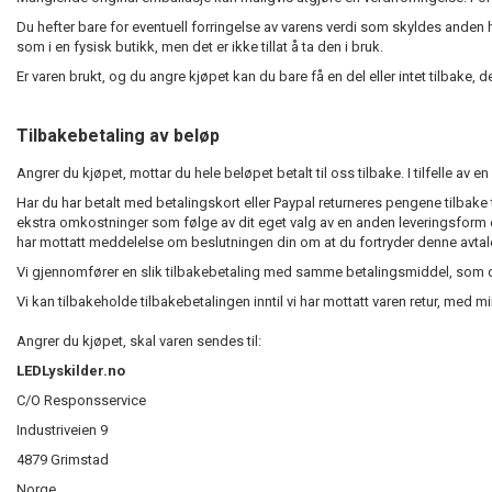
Du hefter bare for eventuell forringelse av varens verdi som skyldes ande
som i en fysisk butikk, men det er ikke tillat å ta den i bruk.
Er varen brukt, og du angre kjøpet kan du bare få en del eller intet tilbake,
Tilbakebetaling av beløp
Angrer du kjøpet, mottar du hele beløpet betalt til oss tilbake. I tilfelle av 
Har du har betalt med betalingskort eller Paypal returneres pengene tilbake t
ekstra omkostninger som følge av dit eget valg av en anden leveringsform en
har mottatt meddelelse om beslutningen din om at du fortryder denne avtal
Vi gjennomfører en slik tilbakebetaling med samme betalingsmiddel, som d
Vi kan tilbakeholde tilbakebetalingen inntil vi har mottatt varen retur, me
Angrer du kjøpet, skal varen sendes til:
LEDLyskilder.no
C/O Responsservice
Industriveien 9
4879 Grimstad
Norge