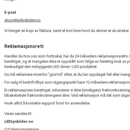
E-post
shop@ledlyskilder.no
Vi trenger en kopi av faktura, samt et kort brev hvori du skriver at du ønsker
Reklamasjonsrett
Handler du hos oss som forbruker, har du 24 måneders reklamasjonsretts. Det 
berettiget, og at mangelen ikke er oppstått som følge av feilaktig bruk av 
beskadiget den innbyggede LED-driver i LED-produktet.
Du må reklamere innenfor ”god tid” efter, at du har oppdaget feil eller mang
For salg til bedrift tilbys som utgangspunkt bare 12 måneders reklamasjons
Er reklamasjonen berettiget, refunderer vi dine (rimeligste) fraktomkostning
tilbakebetale fraktomkostningene dine. Ved reklamasjon må det som utgang
Husk alltid å kontakte support forut for avsendelse.
Varen sendes til:
LEDLyskilder.no
C/O Responsservice