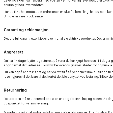
Levering skjer i samarbeid med Posten / Bring. Vanlig leveringstid er 2–5 hver
er utsolgt hos leverandøren.
Har du ikke har mottatt din ordre innen en uke fra bestilling, har du som kun
Bring eller våre produsenter.
Garanti og reklamasjon
Det gis full garanti etter kjøpsloven for alle elektriske produkter. Det er min
Angrerett
Du har 14 dager bytte- og returrett på varer du har kjøpt hos oss, 14 dage
angi: navnet ditt, adresse. Skriv hvilke varer du ønsker istedenfor og husk 
Du kan også angre kjøpet og har da rett til å få pengene tilbake. I tillegg
loven gjøres til det bare til det kortet det ble benyttet ved betaling. Tilbake
Returnering
Returordren må returneres til oss uten unødig forsinkelse, og senest 21 dage
tidspunktet for varens levering.
Manglende original emballasje kan muligvis utgjøre en verdiforringelse. For a