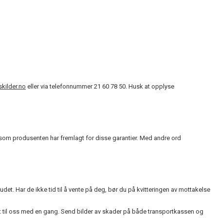
kilder.no
eller via telefonnummer
21 60 78 50
. Husk at opplyse
ser som produsenten har fremlagt for disse garantier. Med andre ord
. Har de ikke tid til å vente på deg, bør du på kvitteringen av mottakelse
t til oss med en gang. Send bilder av skader på både transportkassen og