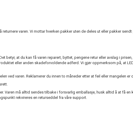
 å returnere varen. Vi mottar hverken pakker uten de deles ut eller pakker sendt p
betyr, at du kan få varen reparert, byttet, pengene retur eller avslag i prisen,
produktet eller anden skadeforvoldende adferd. Vi gjør oppmerksom på, at LED-p
elen ved varen. Reklamerer du innen to måneder etter at feil eller mangelen er o
rett.
er. Varen må alltid sendes tilbake i forsvarlig emballasje, husk alltid å at få 
spunkt rekvireres en returseddel fra våre support.