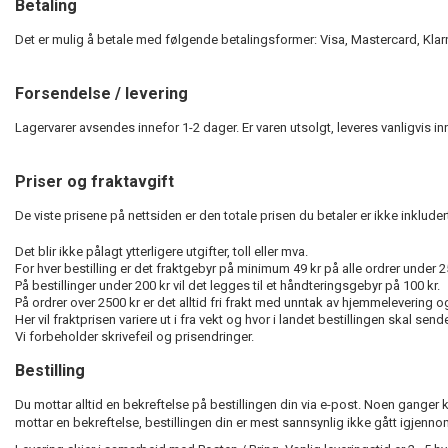
Betaling
Det er mulig å betale med følgende betalingsformer: Visa, Mastercard, Klar
Forsendelse / levering
Lagervarer avsendes innefor 1-2 dager. Er varen utsolgt, leveres vanligvis i
Priser og fraktavgift
De viste prisene på nettsiden er den totale prisen du betaler er ikke inkludert
Det blir ikke pålagt ytterligere utgifter, toll eller mva.
For hver bestilling er det fraktgebyr på minimum 49 kr på alle ordrer under 2
På bestillinger under 200 kr vil det legges til et håndteringsgebyr på 100 kr.
På ordrer over 2500 kr er det alltid fri frakt med unntak av hjemmelevering o
Her vil fraktprisen variere ut i fra vekt og hvor i landet bestillingen skal send
Vi forbeholder skrivefeil og prisendringer.
Bestilling
Du mottar alltid en bekreftelse på bestillingen din via e-post. Noen ganger ka
mottar en bekreftelse, bestillingen din er mest sannsynlig ikke gått igjenno