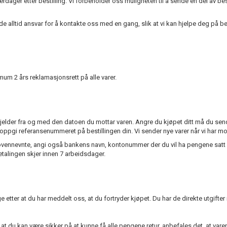
dager etter bestilling. Vi forbeholder oss muligheten til å sende en del av besti
de alltid ansvar for å kontakte oss med en gang, slik at vi kan hjelpe deg på be
imum 2 års reklamasjonsrett på alle varer.
r gjelder fra og med den datoen du mottar varen. Angre du kjøpet ditt må du se
å oppgi referansenummeret på bestillingen din. Vi sender nye varer når vi har mo
 til ovennevnte, angi også bankens navn, kontonummer der du vil ha pengene satt
betalingen skjer innen 7 arbeidsdager.
 etter at du har meddelt oss, at du fortryder kjøpet. Du har de direkte utgifter
t du kan være sikker på at kunne få alle pengene retur, anbefales det, at varen 