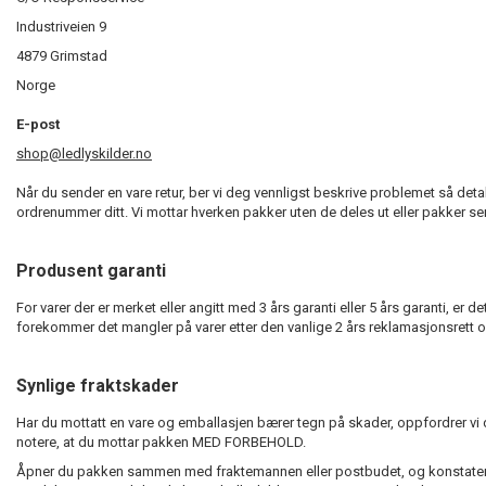
Industriveien 9
4879 Grimstad
Norge
E-post
shop@ledlyskilder.no
Når du sender en vare retur, ber vi deg vennligst beskrive problemet så det
ordrenummer ditt. Vi mottar hverken pakker uten de deles ut eller pakker send
Produsent garanti
For varer der er merket eller angitt med 3 års garanti eller 5 års garanti, e
forekommer det mangler på varer etter den vanlige 2 års reklamasjonsrett og 
Synlige fraktskader
Har du mottatt en vare og emballasjen bærer tegn på skader, oppfordrer vi
notere, at du mottar pakken MED FORBEHOLD.
Åpner du pakken sammen med fraktemannen eller postbudet, og konstaterer a