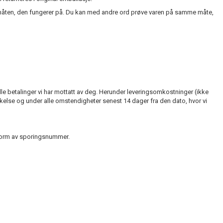
og måten, den fungerer på. Du kan med andre ord prøve varen på samme måte,
alle betalinger vi har mottatt av deg. Herunder leveringsomkostninger (ikke
nkelse og under alle omstendigheter senest 14 dager fra den dato, hvor vi
i form av sporingsnummer.