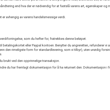
n håndtering end hva der er nødvendig for at fastslå varens art, egenskaper 
 det er avhengig av varens handelsmessige verdi.
en verdiforringelse, som du hefter for, fratrekkes denne beløpet.
il betalingskortet eller Paypal kontoen. Benytter du angreretten, refunderer vi 
n den rimeligste form for standardlevering, som vi tilbyr), uten unødig forsi
e.
u brukt ved den opprinnelige transaksjon.
d mindre du har fremlagt dokumentasjon for å ha returnert den. Dokumentasjon 